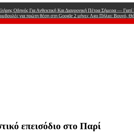
λήρης Οδηγός Για Ανθεκτική Και Διαχρονική Πέτρα Σήμερα — Γιατ
υμβουλές για πρώτη θέση στη Google
2 μήνες Ago
Πήλιο: Βουνό, Θ
 Men
τικό επεισόδιο στο Παρί