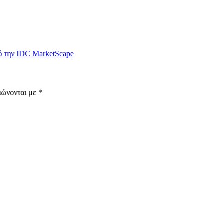
ό την IDC MarketScape
ιώνονται με
*