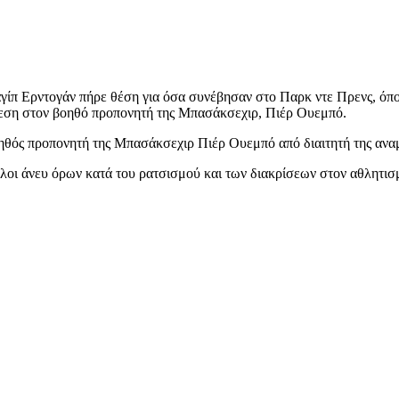
αγίπ Ερντογάν πήρε θέση για όσα συνέβησαν στο Παρκ ντε Πρενς, όπ
ίθεση στον βοηθό προπονητή της Μπασάκσεχιρ, Πιέρ Ουεμπό.
ηθός προπονητή της Μπασάκσεχιρ Πιέρ Ουεμπό από διαιτητή της ανα
λοι άνευ όρων κατά του ρατσισμού και των διακρίσεων στον αθλητισμ