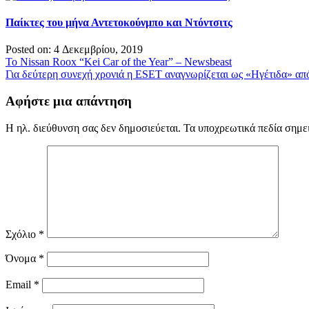
Παίκτες του μήνα Αντετοκούνμπο και Ντόντσιτς
Posted on: 4 Δεκεμβρίου, 2019
Πλοήγηση
Το Nissan Roox “Kei Car of the Year” – Newsbeast
Για δεύτερη συνεχή χρονιά η ESET αναγνωρίζεται ως «Ηγέτιδα» απ
άρθρων
Αφήστε μια απάντηση
Η ηλ. διεύθυνση σας δεν δημοσιεύεται.
Τα υποχρεωτικά πεδία σημε
Σχόλιο
*
Όνομα
*
Email
*