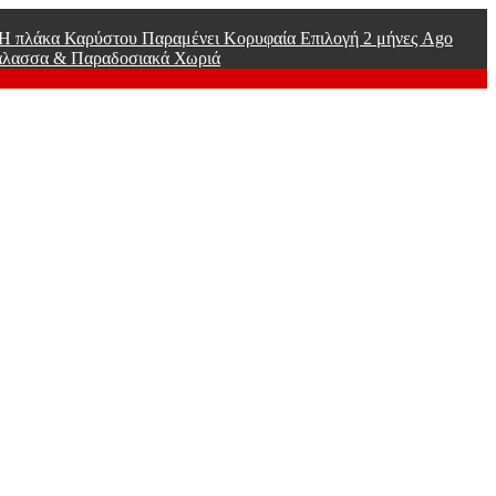
ί Η πλάκα Καρύστου Παραμένει Κορυφαία Επιλογή
2 μήνες Ago
άλασσα & Παραδοσιακά Χωριά