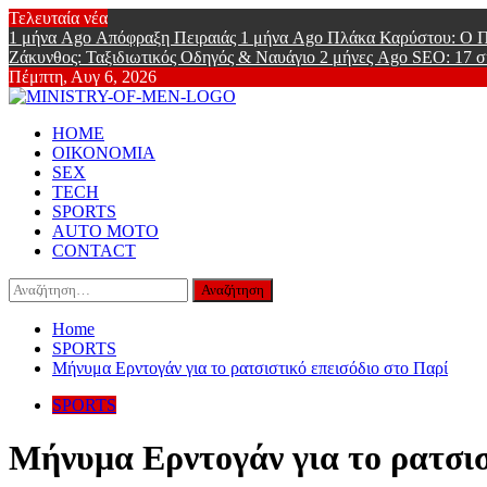
Skip
Τελευταία νέα
to
1 μήνα Ago
Απόφραξη Πειραιάς
1 μήνα Ago
Πλάκα Καρύστου: Ο Π
content
Ζάκυνθος: Ταξιδιωτικός Οδηγός & Ναυάγιο
2 μήνες Ago
SEO: 17 σ
Πέμπτη, Αυγ 6, 2026
Ministry Of
Primary
Online Lifestyle περιοδικό για Aνδρες
HOME
Menu
ΟΙΚΟΝΟΜΙΑ
SEX
TECH
SPORTS
AUTO MOTO
CONTACT
Αναζήτηση
για:
Home
SPORTS
Μήνυμα Ερντογάν για το ρατσιστικό επεισόδιο στο Παρί
SPORTS
Μήνυμα Ερντογάν για το ρατσισ