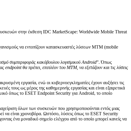
 συσκευών στην έκθεση IDC MarketScape: Worldwide Mobile Threat
οργανισμούς να εντοπίζουν κατασκευαστές λύσεων MTM (mobile
ντοπισμό συμπεριφοράς κακόβουλου λογισμικού
Android
”. Όπως
ίας
endpoint
θα πρέπει, επιπλέον του
MTM
, να εξετάζουν και τις λύσεις
ακρυσμένη εργασία, ενώ οι κυβερνοεγκληματίες έχουν αυξήσει τις
υές τους ως μέρος της καθημερινής εργασίας και είναι εξαιρετικά
σμικό όπως το ESET Endpoint Security για Android, το οποίο
διαχείριση όλων των συσκευών που χρησιμοποιούνται εντός μιας
εί να είναι χρονοβόρα. Ωστόσο, λύσεις όπως το ESET Security
χοντας ένα μοναδικό σημείο ελέγχου από το οποίο μπορεί κανείς να