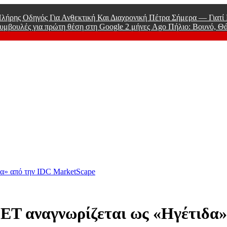
λήρης Οδηγός Για Ανθεκτική Και Διαχρονική Πέτρα Σήμερα — Γιατ
υμβουλές για πρώτη θέση στη Google
2 μήνες Ago
Πήλιο: Βουνό, Θ
 Men
δα» από την IDC MarketScape
ESET αναγνωρίζεται ως «Ηγέτιδα