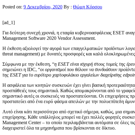
Posted on:
9 Δεκεμβρίου, 2020
By :
Θώμη Κόρσου
[ad_1]
Για δεύτερη συνεχή χρονιά, η εταιρία κυβερνοασφάλειας ESET ανα
Management Software 2020 Vendor Assessment.
Η έκθεση αξιολογεί την αγορά των επαγγελματικών προϊόντων λογι
threat management) με δυνατές προσφορές και καλά ολοκληρωμένες 
Σύμφωνα με την έκθεση, “
η
ESET
είναι ισχυρή στους τομείς της έρε
σημειώνει η IDC, “
οι οργανισμοί που θέλουν να συνδυάσουν προϊόντ
της
ESET
για το ευρύτερο χαρτοφυλάκιο εργαλείων διαχείρισης
edpoi
Η ασφάλεια των κινητών συσκευών έχει γίνει βασική προτεραιότητα 
προσπάθειές τους σημαντικά. Καθώς απομακρύνονται από το γραφείο,
σημαντικό αυτές οι συσκευές να προστατεύονται. Οι επιχειρήσεις πρ
προστατεύει από ένα ευρύ φάσμα απειλών με την πολυεπίπεδη άμυν
Αυτό είναι κάτι περισσότερο από σχετικό σήμερα, καθώς, μια σημαν
επιχείρησης. Κάθε υπάλληλος μπορεί να έχει πολλές φορητές συσκε
Management Center – το οποίο περιλαμβάνεται αυτόματα σε όλες τις
διαχειριστεί όλα τα μηχανήματα που βρίσκονται σε δίκτυο.