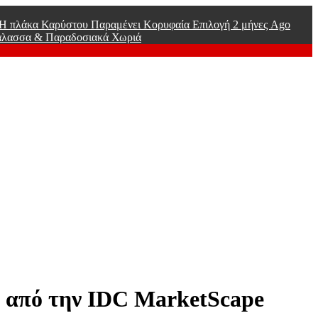
ί Η πλάκα Καρύστου Παραμένει Κορυφαία Επιλογή
2 μήνες Ago
άλασσα & Παραδοσιακά Χωριά
» από την IDC MarketScape