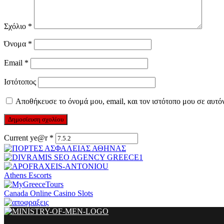
Σχόλιο
*
Όνομα
*
Email
*
Ιστότοπος
Αποθήκευσε το όνομά μου, email, και τον ιστότοπο μου σε αυτό
Current ye@r
*
Athens Escorts
Canada Online Casino Slots