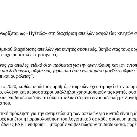
γνωρίζεται ως «Ηγέτιδα» στη διαχείριση απειλών ασφαλείας κινητών
σμικού διαχείρισης απειλών για κινητές συσκευές, βοηθώντας τους 
επιχειρηματικές στρατηγικές.
υνας για απειλές, ειδικά όταν πρόκειται για την αναγνώριση και τον ε
α και λειτουργίες ασφαλείας γύρω από ένα ενοποιημένο μοντέλο ασφαλε
nt
και ασφάλειας
”.
το 2020, καθώς τεράστιος αριθμός εταιρειών έχει στραφεί στην απομ
 ολοένα και περισσότεροι υπάλληλοι χρησιμοποιούν τις κινητές συσκε
έπει να διασφαλίζουν ότι όλα τα τελικά σημεία είναι ασφαλή με λογι
ά του.
τική πρόκληση για την αντιμετώπιση των απειλών για κινητά είναι η 
υές και έτσι η παρακολούθηση του λογισμικού σε κάθε συσκευή μπορ
 άδειες ESET endpoint – μπορούν να βελτιώσουν τη διαδικασία, παρέ