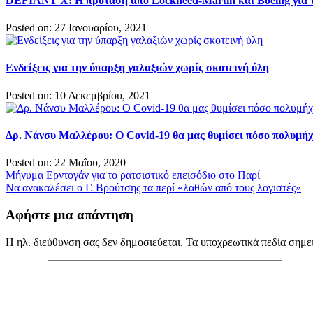
DEFIANT X: Η πρόταση από Lockheed-Martin και Boeing για τ
Posted on: 27 Ιανουαρίου, 2021
Ενδείξεις για την ύπαρξη γαλαξιών χωρίς σκοτεινή ύλη
Posted on: 10 Δεκεμβρίου, 2021
Δρ. Νάνσυ Μαλλέρου: Ο Covid-19 θα μας θυμίσει πόσο πολυμήχα
Posted on: 22 Μαΐου, 2020
Πλοήγηση
Μήνυμα Ερντογάν για το ρατσιστικό επεισόδιο στο Παρί
Να ανακαλέσει ο Γ. Βρούτσης τα περί «λαθών από τους λογιστές»
άρθρων
Αφήστε μια απάντηση
Η ηλ. διεύθυνση σας δεν δημοσιεύεται.
Τα υποχρεωτικά πεδία σημε