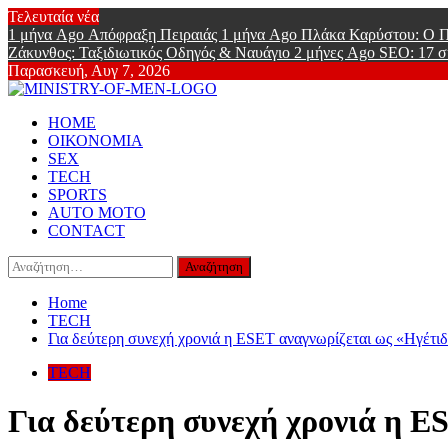
Skip
Τελευταία νέα
to
1 μήνα Ago
Απόφραξη Πειραιάς
1 μήνα Ago
Πλάκα Καρύστου: Ο Π
content
Ζάκυνθος: Ταξιδιωτικός Οδηγός & Ναυάγιο
2 μήνες Ago
SEO: 17 σ
Παρασκευή, Αυγ 7, 2026
Ministry Of
Primary
Online Lifestyle περιοδικό για Aνδρες
HOME
Menu
ΟΙΚΟΝΟΜΙΑ
SEX
TECH
SPORTS
AUTO MOTO
CONTACT
Αναζήτηση
για:
Home
TECH
Για δεύτερη συνεχή χρονιά η ESET αναγνωρίζεται ως «Ηγέτι
TECH
Για δεύτερη συνεχή χρονιά η 