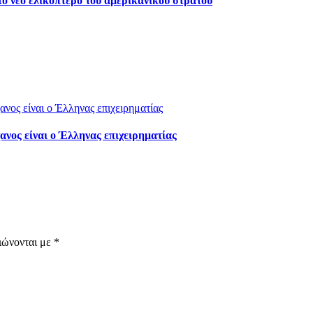
ο νέο ελικόπτερο του αμερικανικού στρατού
νος είναι ο Έλληνας επιχειρηματίας
ιώνονται με
*