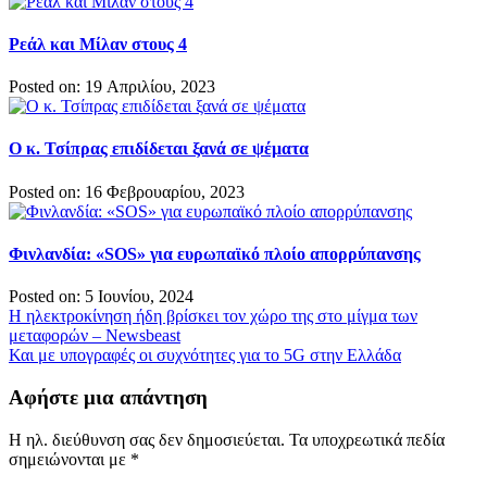
Ρεάλ και Μίλαν στους 4
Posted on: 19 Απριλίου, 2023
Ο κ. Τσίπρας επιδίδεται ξανά σε ψέματα
Posted on: 16 Φεβρουαρίου, 2023
Φινλανδία: «SOS» για ευρωπαϊκό πλοίο απορρύπανσης
Posted on: 5 Ιουνίου, 2024
Πλοήγηση
Η ηλεκτροκίνηση ήδη βρίσκει τον χώρο της στο μίγμα των
μεταφορών – Newsbeast
άρθρων
Και με υπογραφές οι συχνότητες για το 5G στην Ελλάδα
Αφήστε μια απάντηση
Η ηλ. διεύθυνση σας δεν δημοσιεύεται.
Τα υποχρεωτικά πεδία
σημειώνονται με
*