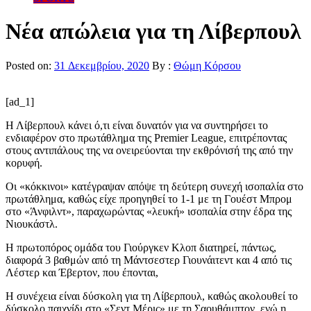
Νέα απώλεια για τη Λίβερπουλ
Posted on:
31 Δεκεμβρίου, 2020
By :
Θώμη Κόρσου
[ad_1]
Η Λίβερπουλ κάνει ό,τι είναι δυνατόν για να συντηρήσει το
ενδιαφέρον στο πρωτάθλημα της Premier League, επιτρέποντας
στους αντιπάλους της να ονειρεύονται την εκθρόνισή της από την
κορυφή.
Οι «κόκκινοι» κατέγραψαν απόψε τη δεύτερη συνεχή ισοπαλία στο
πρωτάθλημα, καθώς είχε προηγηθεί το 1-1 με τη Γουέστ Μπρομ
στο «Άνφιλντ», παραχωρώντας «λευκή» ισοπαλία στην έδρα της
Νιουκάστλ.
Η πρωτοπόρος ομάδα του Γιούργκεν Κλοπ διατηρεί, πάντως,
διαφορά 3 βαθμών από τη Μάντσεστερ Γιουνάιτεντ και 4 από τις
Λέστερ και Έβερτον, που έπονται,
Η συνέχεια είναι δύσκολη για τη Λίβερπουλ, καθώς ακολουθεί το
δύσκολο παιχνίδι στο «Σεντ Μέρις» με τη Σαουθάμπτον, ενώ η