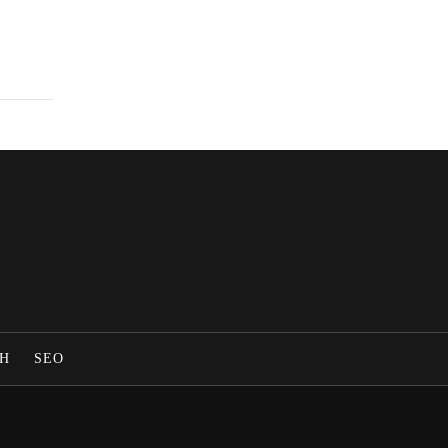
Η
SEO