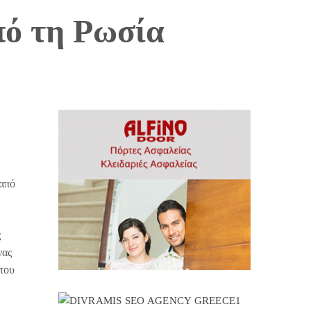
πό τη Ρωσία
 από
ς
νας
 του