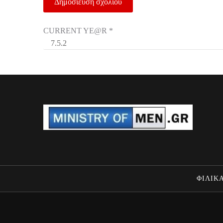
CURRENT YE@R
*
ΦΙΛΙΚΑ
MINISTRY OF MEN