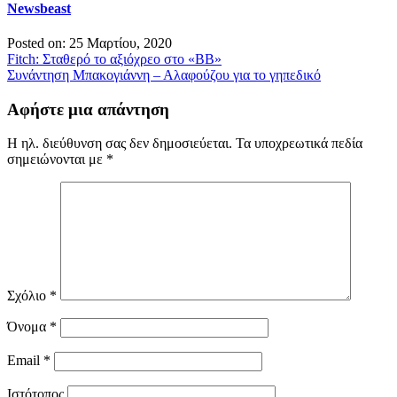
Newsbeast
Posted on: 25 Μαρτίου, 2020
Πλοήγηση
Fitch: Σταθερό το αξιόχρεο στο «ΒΒ»
Συνάντηση Μπακογιάννη – Αλαφούζου για το γηπεδικό
άρθρων
Αφήστε μια απάντηση
Η ηλ. διεύθυνση σας δεν δημοσιεύεται.
Τα υποχρεωτικά πεδία
σημειώνονται με
*
Σχόλιο
*
Όνομα
*
Email
*
Ιστότοπος