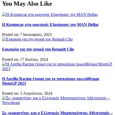
You May Also Like
Η Kosmocar στα φορτηγά: Εξαγόρασε την MAN Hellas
Posted on: 7 Ιανουαρίου, 2025
Ευκαιρία για την αγορά του Renault Clio
Posted on: 17 Ιουλίου, 2024
H Aprilia Racing έτοιμη για το παγκόσμιο πρωτάθλημα
MotoGP 2023
Posted on: 3 Αυγούστου, 2024
Σε «καραντίνα» και ο Ελληνικός Μηχανοκίνητος Αθλητισμός –