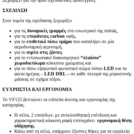
Ξεχωρίζει για την sport σχεδιαστική προσέγγιση.
ΣΧΕΔΙΑΣΗ
Στον τομέα της σχεδίασης ξεχωρίζει
για τις
δυναμικές γραμμές
στο εσωτερικό της ποδιάς,
για τις
επιφάνειες
carbon
υφής,
για το
επιθετικό πίσω τμήμα
που καταλήγει σε μία
αεροδυναμική αεροτομή,
για το
σιρίτι στις ζάντες
για το εντυπωσιακό διακοσμητικό
“πλαίσιο”
χωροδικτύωμα
κόκκινου χρώματος και
για το πίσω εξαγωνικό φωτιστικό σώμα τύπου
LED
και τα
φώτα ημέρας –
LED
DRL –
σε κάθε πλευρά της μπροστινής
μάσκας σε σχήμα τόξου.
ΕΥΧΡΗΣΤΙΑ ΚΑΙ ΕΡΓΟΝΟΜΙΑ
Το VF125 βελτιώνει τα επίπεδα άνεσης και εργονομίας της
κατηγορίας.
Η σέλα, 2 επιπέδων, με αντιολισθητική επένδυση και
χαρακτηριστική κόκκινη ραφή επιτυγχάνει
εργονομική θέση
οδήγησης
.
Κάτω από τη σέλα, υπάρχουν έξυπνες θήκες για τα εργαλεία