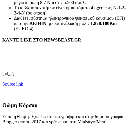
μέγιστη ροπή 8.7 Nm στις 5.500 σ.α.λ.
Το κιβώτιο ταχυτήτων είναι ημιαυτόματο 4 σχέσεων, N-1-2-
3-4-N (σε στάση).
Διαθέτει σύστημα ηλεκτρονικού ψεκασμού καυσίμου (EFI)
από την
KEIHIN
, με κατανάλωση μόλις
1,87lt/100Km
(EURO 4).
ΚΑΝΤΕ LIKE ΣΤΟ
NEWSBEAST.GR
[ad_2]
Source link
Θώμη Κόρσου
Είμαι η Θώμη. Έχω έφεση στο γράψιμο και στην δημοσιογραφία.
Blogger από το 2017 και γράφω και στο MinistryofMen!