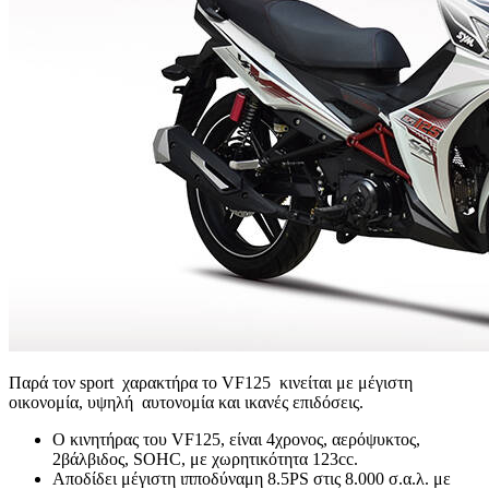
Παρά τον sport χαρακτήρα το VF125 κινείται με μέγιστη
οικονομία, υψηλή αυτονομία και ικανές επιδόσεις.
Ο κινητήρας του VF125, είναι 4χρονος, αερόψυκτoς,
2βάλβιδος, SOHC, με χωρητικότητα 123cc.
Αποδίδει μέγιστη ιπποδύναμη 8.5PS στις 8.000 σ.α.λ. με