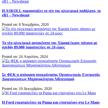
H ASKOLL παρουσιάζει το νέο της ηλεκτρικό ποδήλατο, το
eB1 – Newsbeast
Posted on: 8 Νοεμβρίου, 2020
Το νέο ηλεκτρικό αυτοκίνητο της Xiaomi έκανε πάταγο με
σχεδόν 89.000 παραγγελίες σε 24 ώρες
Posted on: 24 Απριλίου, 2024
Σε ΦΕΚ η απόφαση συγκρότησης Οργανωτικής Επιτροπής
Διοργανώσεων Μηχανοκίνητου Αθλητισμού
Posted on: 10 Δεκεμβρίου, 2020
Η Ford εγκαταλείπει τα Puma και επιστρέφει στο Le Mans