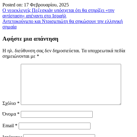
Posted on: 17 Φεβρουαρίου, 2025
Πλοήγηση
Ο νεοεκλεγείς Πεζεσκιάν υπόσχεται ότι θα στηρίξει «την
αντίσταση» απέναντι στο Ισραήλ
άρθρων
Αντετοκούνμπο και Ντρισμπιώτη θα σηκώσουν την ελληνική
σημαία
Αφήστε μια απάντηση
Η ηλ. διεύθυνση σας δεν δημοσιεύεται.
Τα υποχρεωτικά πεδία
σημειώνονται με
*
Σχόλιο
*
Όνομα
*
Email
*