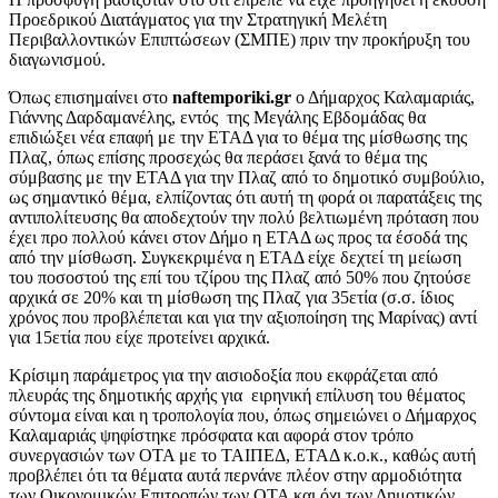
Προεδρικού Διατάγματος για την Στρατηγική Μελέτη
Περιβαλλοντικών Επιπτώσεων (ΣΜΠΕ) πριν την προκήρυξη του
διαγωνισμού.
Όπως επισημαίνει στο
naftemporiki.gr
ο Δήμαρχος Καλαμαριάς,
Γιάννης Δαρδαμανέλης, εντός της Μεγάλης Εβδομάδας θα
επιδιώξει νέα επαφή με την ΕΤΑΔ για το θέμα της μίσθωσης της
Πλαζ, όπως επίσης προσεχώς θα περάσει ξανά το θέμα της
σύμβασης με την ΕΤΑΔ για την Πλαζ από το δημοτικό συμβούλιο,
ως σημαντικό θέμα, ελπίζοντας ότι αυτή τη φορά οι παρατάξεις της
αντιπολίτευσης θα αποδεχτούν την πολύ βελτιωμένη πρόταση που
έχει προ πολλού κάνει στον Δήμο η ΕΤΑΔ ως προς τα έσοδά της
από την μίσθωση. Συγκεκριμένα η ΕΤΑΔ είχε δεχτεί τη μείωση
του ποσοστού της επί του τζίρου της Πλαζ από 50% που ζητούσε
αρχικά σε 20% και τη μίσθωση της Πλαζ για 35ετία (σ.σ. ίδιος
χρόνος που προβλέπεται και για την αξιοποίηση της Μαρίνας) αντί
για 15ετία που είχε προτείνει αρχικά.
Κρίσιμη παράμετρος για την αισιοδοξία που εκφράζεται από
πλευράς της δημοτικής αρχής για ειρηνική επίλυση του θέματος
σύντομα είναι και η τροπολογία που, όπως σημειώνει ο Δήμαρχος
Καλαμαριάς ψηφίστηκε πρόσφατα και αφορά στον τρόπο
συνεργασιών των ΟΤΑ με το ΤΑΙΠΕΔ, ΕΤΑΔ κ.ο.κ., καθώς αυτή
προβλέπει ότι τα θέματα αυτά περνάνε πλέον στην αρμοδιότητα
των Οικονομικών Επιτροπών των ΟΤΑ και όχι των Δημοτικών