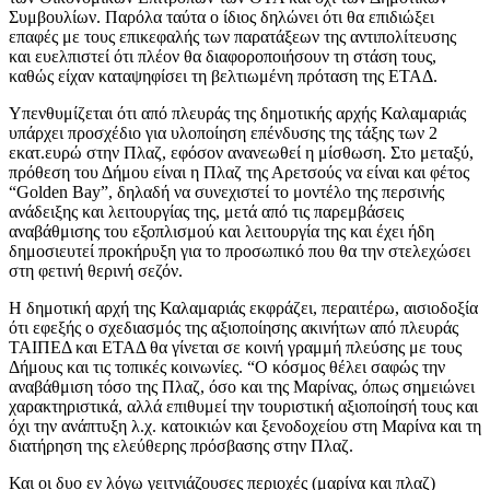
Συμβουλίων. Παρόλα ταύτα ο ίδιος δηλώνει ότι θα επιδιώξει
επαφές με τους επικεφαλής των παρατάξεων της αντιπολίτευσης
και ευελπιστεί ότι πλέον θα διαφοροποιήσουν τη στάση τους,
καθώς είχαν καταψηφίσει τη βελτιωμένη πρόταση της ΕΤΑΔ.
Υπενθυμίζεται ότι από πλευράς της δημοτικής αρχής Καλαμαριάς
υπάρχει προσχέδιο για υλοποίηση επένδυσης της τάξης των 2
εκατ.ευρώ στην Πλαζ, εφόσον ανανεωθεί η μίσθωση. Στο μεταξύ,
πρόθεση του Δήμου είναι η Πλαζ της Αρετσούς να είναι και φέτος
“Golden Bay”, δηλαδή να συνεχιστεί το μοντέλο της περσινής
ανάδειξης και λειτουργίας της, μετά από τις παρεμβάσεις
αναβάθμισης του εξοπλισμού και λειτουργία της και έχει ήδη
δημοσιευτεί προκήρυξη για το προσωπικό που θα την στελεχώσει
στη φετινή θερινή σεζόν.
Η δημοτική αρχή της Καλαμαριάς εκφράζει, περαιτέρω, αισιοδοξία
ότι εφεξής ο σχεδιασμός της αξιοποίησης ακινήτων από πλευράς
ΤΑΙΠΕΔ και ΕΤΑΔ θα γίνεται σε κοινή γραμμή πλεύσης με τους
Δήμους και τις τοπικές κοινωνίες. “Ο κόσμος θέλει σαφώς την
αναβάθμιση τόσο της Πλαζ, όσο και της Μαρίνας, όπως σημειώνει
χαρακτηριστικά, αλλά επιθυμεί την τουριστική αξιοποίησή τους και
όχι την ανάπτυξη λ.χ. κατοικιών και ξενοδοχείου στη Μαρίνα και τη
διατήρηση της ελεύθερης πρόσβασης στην Πλαζ.
Και οι δυο εν λόγω γειτνιάζουσες περιοχές (μαρίνα και πλαζ)