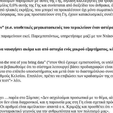
ποδομών παρόμοιων με αυτές της Γης, δηλαδή καλλιέργειες για τρόφιμ
όλις 0,6% αυτής της Γης και συνίσταται από διοξείδιο του άνθρακα, 
 από ηλιακές εκρήξεις, που μπορεί να προκαλέσουν όχι μόνο σωματικ
μόσφαιρας, που μας προστατεύουν στη Γη, έχουν κατακλυσμικές συνέπ
” (σ.σ. υποθετικές μεγακατασκευές που περικλείουν έναν αστέρα
α παραμείνουν εκεί. Παρεμπιπτόντως, υπηρετήσαμε μαζί με τον Ντάι
 ναυαγήσει ακόμα και από αστοχία ενός μικρού εξαρτήματος, κό
-the rest of you bring data” (“στον Θεό έχουμε εμπιστοσύνη, οι υπ
να βεβαιωθούμε ότι το σύστημα λειτουργεί βάσει προδιαγραφών είναι
ρώτα στο επίπεδο υποσυστήματος και μετά όταν το διαστημόπλοιο συν
αθμούς Κελσίου. Επιπλέον, πρέπει να επιβιώσει των κραδασμών της εκ
 τεστ”» λέει.
έχει …παρέα στο Σύμπαν; «Δεν ασχολούμαι προσωπικά με το θέμα, αλ
ον δεν είναι διαχρονικοί, και η παρουσία μας στη Γη είναι σχετικά π
Οι αριθμοί είναι αμείλικτοι» απαντά ο κ. Κριμιζής και προσθέτει ότι
α συνταρακτικό γεγονός για την ανθρωπότητα και τον πολιτισμό μας».