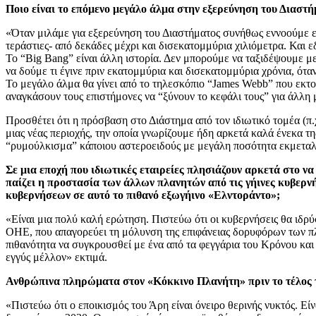
Ποιο είναι το επόμενο μεγάλο άλμα στην εξερεύνηση του Διαστήμ
«Όταν μιλάμε για εξερεύνηση του Διαστήματος συνήθως εννοούμε επ
τεράστιες- από δεκάδες μέχρι και δισεκατομμύρια χιλιόμετρα. Και 
Το “Big Bang” είναι άλλη ιστορία. Δεν μπορούμε να ταξιδέψουμε μ
να δούμε τι έγινε πριν εκατομμύρια και δισεκατομμύρια χρόνια, ότ
Το μεγάλο άλμα θα γίνει από το τηλεσκόπιο “James Webb” που εκτοξ
αναγκάσουν τους επιστήμονες να “ξύνουν το κεφάλι τους” για άλλη 
Προσθέτει ότι η πρόσβαση στο Διάστημα από τον ιδιωτικό τομέα (π
μιας νέας περιοχής, την οποία γνωρίζουμε ήδη αρκετά καλά ένεκα τ
“ρυμούλκισμα” κάποιου αστεροειδούς με μεγάλη ποσότητα εκμεταλλ
Σε μια εποχή που ιδιωτικές εταιρείες πλησιάζουν αρκετά στο 
παίζει η προστασία των άλλων πλανητών από τις γήινες κυβερνή
κυβερνήσεων σε αυτό το πιθανό εξωγήινο «Ελντοράντο»;
«Είναι μια πολύ καλή ερώτηση. Πιστεύω ότι οι κυβερνήσεις θα ιδρύ
OHE, που απαγορεύει τη μόλυνση της επιφάνειας δορυφόρων των πλ
πιθανότητα να συγκρουσθεί με ένα από τα φεγγάρια του Κρόνου και 
εγγύς μέλλον» εκτιμά.
Ανθρώπινα πληρώματα στον «Κόκκινο Πλανήτη» πριν το τέλος της
«Πιστεύω ότι ο εποικισμός του Άρη είναι όνειρο θερινής νυκτός. Ε