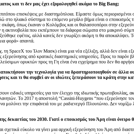
ατος και τι δεν μας έχει εξομολογηθεί ακόμα το Big Bang;
ιτόπου επισκέψεις με διαστημόπλοια. Είμαστε όμως περιορισμένοι στ
εδώ στο ηλιακό σύστημα το επόμενο μεγάλο βήμα είναι ο εποικισμός 
ε σκάφη, όπως έκαναν ο Κολόμβος και οι θαλασσοπόροι στην εξερεύν
αν η ακτινοβολία που εκπέμπουν τα διάφορα σώματα στο μακρινό σύμπα
εύθηκε εφέτος, αλλά κανείς δεν γνωρίζει ακόμη τι θα αποκαλύψει. Το 
μια φορά» απαντά.
.χ, τη SpaceX του Ίλον Μασκ) είναι μια νέα εξέλιξη, αλλά δεν είνα
ης εξερεύνησης από κρατικές διαστημικές υπηρεσίες. Προς το παρόν 
εύσιμων ορυκτών προς τη Γη είναι ένα εγχείρημα που δεν θα αργήσε
να αποκτήσουν την τεχνολογία για να δραστηριοποιηθούν σε άλλα 
σεις και τι θα συμβεί αν οι ιδιώτες ξεπεράσουν τα κράτη στην κ
σουν ειδικές υπηρεσίες για τον έλεγχο της ιδιωτικής πρωτοβουλίας, α
ανητών. Το 2017 η αποστολή “Cassini-Huygens “που εξερεύνησε τον 
να μολύνει την επιφάνειά του με ραδιενεργό Πλουτώνιο. Δεν νομίζω 
 δεκαετίας του 2030. Γιατί ο εποικισμός του Άρη είναι όνειρο θ
ίναι σχετικά εύκολο να γίνει μια αρχική εξερεύνηση του Άρη από διασ