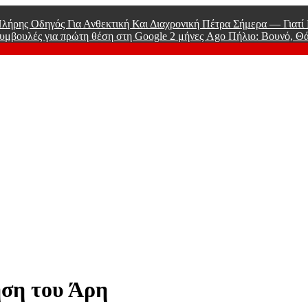
λήρης Οδηγός Για Ανθεκτική Και Διαχρονική Πέτρα Σήμερα — Γιατ
υμβουλές για πρώτη θέση στη Google
2 μήνες Ago
Πήλιο: Βουνό, Θ
 Men
ηση του Άρη