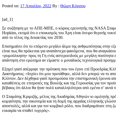
Posted on:
17 Απριλίου, 2022
By :
Θώμη Κόρσου
[ad_1]
Σε συζήτηση με το ΑΠΕ-ΜΠΕ, ο κύριος ερευνητής της NASA Σταμάτ
Hopkins, εκτιμά ότι ο εποικισμός του Άρη είναι όνειρο θερινής ν
από το τέλος της δεκαετίας του 2030.
Επισημαίνει ότι το επόμενο μεγάλο άλμα της ανθρωπότητας στην εξ
είναι πως θα πρόκειται για αναπάντεχα φαινόμενα, που θα αναγκάσο
«ρυμούλκηση» προς τη Γη ενός αστεροειδούς με μεγάλη ποσότητα εκ
απάντηση στο ερώτημα αν είμαστε ο μοναδικός τεχνολογικά προηγ
Εξηγεί γιατί απέρριψε την πρόταση που του έγινε επί Προεδρίας Κλ
Διαστήματος: «Ισχύει ότι μου προτάθηκε, αλλά δεν μπορώ να το αποδ
Κλίντον. Δεν δέχθηκα γιατί προτιμούσα την επιστημονική έρευνα α
καταθέσεις σε επιτροπές της Βουλής και της Γερουσίας για τον προ
βέβαιος ότι άλλοι θα ήταν πολύ καταλληλότεροι από εμένα σ’ αυτά τ
Ο Σταμάτης Κριμιζής, μέλος της Ακαδημίας Αθηνών κι ομιλητής 
κομψότητα, την οικονομία και τη δομή της αρχαίας ελληνικής γλώσ
αποστολές, αλλά και για τον κομβικό ρόλο, που διαδραμάτισε στη 
ευκαιρία να σταθεί τυχερός».