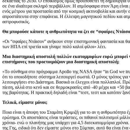
δεκαετίας το 2030. Ο εποικισμός όμως προϋποθέτει τη δημιουργία υ
σε ένα ιδιαίτερα σκληρό περιβάλλον. Η ατμόσφαιρα στον Άρη είναι μ
ενός μέτρου για προστασία από την κοσμική ακτινοβολία και αυτήν
απροστάτευτα στην επιφάνεια. Η έλλειψη μαγνητικού πεδίου και ατ
αστροφυσικός.
Θα μπορούσε κάποτε η ανθρωπότητα να ζει σε “σφαίρες Ντάισον
«Οι “σφαίρες Ντάισον” ανήκουν στην επιστημονική φαντασία και θ
των ΗΠΑ επί τριετία και γίναμε πολύ καλοί φίλοι» λέει.
Μια διαστημική αποστολή πολλών εκατομμυρίων ευρώ μπορεί να
επιστήμονες που προετοιμάζουν μια διαστημική αποστολή;
«Το σύνθημα στο πρόγραμμα Apollo της NASA ήταν “in God we trust
ότι το οποιοδήποτε σύστημα λειτουργεί σωστά. Ο μόνος τρόπος για 
λειτουργήσει στο Διάστημα. Βασικά οι έλεγχοι είναι πολλαπλοί. Π
πίεση, αλλά στο κενό και σε θερμοκρασίες από -40 μέχρι και +50 β
της βαρύτητας. Η πρακτική δηλαδή είναι “τεστ, τεστ και κατόπιν ξανά
Τελικά, είμαστε μόνοι;
Ποια είναι η άποψη του Σταμάτη Κριμιζή για το αν η ανθρωπότητα 
ερώτημα. Οι αποστάσεις είναι τεράστιες, οι πιθανοί πολιτισμοί μάλλ
χρόνια- ενώ ο πλανήτης μας υπάρχει για 4,5 δισεκατομμύρια χρόνια. 
της Γης, ειδικά ότι δεν είμαστε μόνοι στο Σύμπαν, αυτό θα είναι έν