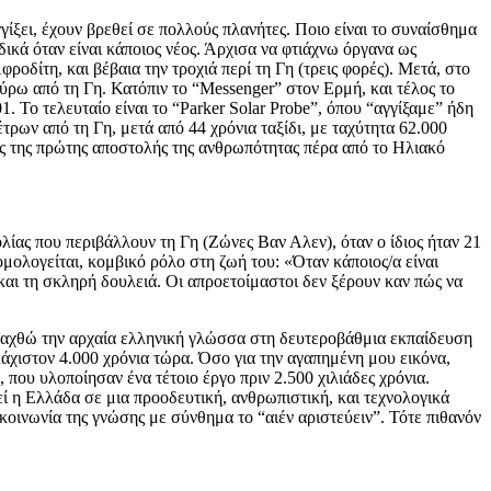
ίξει, έχουν βρεθεί σε πολλούς πλανήτες. Ποιο είναι το συναίσθημα
δικά όταν είναι κάποιος νέος. Άρχισα να φτιάχνω όργανα ως
φροδίτη, και βέβαια την τροχιά περί τη Γη (τρεις φορές). Μετά, στο
γύρω από τη Γη. Κατόπιν το “Messenger” στον Ερμή, και τέλος το
Το τελευταίο είναι το “Parker Solar Probe”, όπου “αγγίξαμε” ήδη
ρων από τη Γη, μετά από 44 χρόνια ταξίδι, με ταχύτητα 62.000
λος της πρώτης αποστολής της ανθρωπότητας πέρα από το Ηλιακό
ας που περιβάλλουν τη Γη (Ζώνες Βαν Αλεν), όταν ο ίδιος ήταν 21
μολογείται, κομβικό ρόλο στη ζωή του: «Όταν κάποιος/α είναι
και τη σκληρή δουλειά. Οι απροετοίμαστοι δεν ξέρουν καν πώς να
 διδαχθώ την αρχαία ελληνική γλώσσα στη δευτεροβάθμια εκπαίδευση
λάχιστον 4.000 χρόνια τώρα. Όσο για την αγαπημένη μου εικόνα,
ου υλοποίησαν ένα τέτοιο έργο πριν 2.500 χιλιάδες χρόνια.
ί η Ελλάδα σε μια προοδευτική, ανθρωπιστική, και τεχνολογικά
 κοινωνία της γνώσης με σύνθημα το “αιέν αριστεύειν”. Τότε πιθανόν