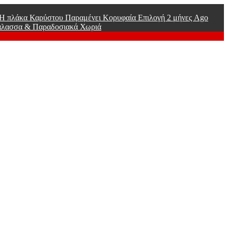
ί Η πλάκα Καρύστου Παραμένει Κορυφαία Επιλογή
2 μήνες Ago
άλασσα & Παραδοσιακά Χωριά