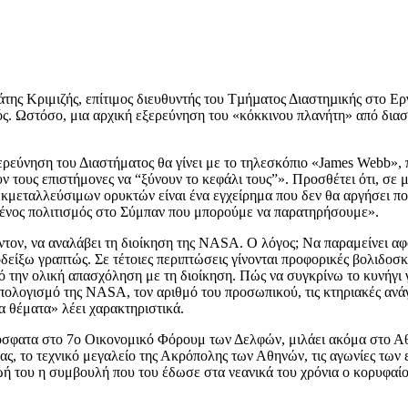
ης Κριμιζής, επίτιμος διευθυντής του Τµήµατος Διαστηµικής στο Ε
υκτός. Ωστόσο, μια αρχική εξερεύνηση του «κόκκινου πλανήτη» από δι
ερεύνηση του Διαστήματος θα γίνει με το τηλεσκόπιο «James Webb», 
υν τους επιστήμονες να “ξύνουν το κεφάλι τους”». Προσθέτει ότι, σε
μεταλλεύσιμων ορυκτών είναι ένα εγχείρημα που δεν θα αργήσει πολ
μένος πολιτισμός στο Σύμπαν που μπορούμε να παρατηρήσουμε».
ίντον, να αναλάβει τη διοίκηση της NASA. Ο λόγος; Να παραμείνει α
είξω γραπτώς. Σε τέτοιες περιπτώσεις γίνονται προφορικές βολιδοσκο
πό την ολική απασχόληση με τη διοίκηση. Πώς να συγκρίνω το κυνήγι 
ϋπολογισμό της NASA, τον αριθμό του προσωπικού, τις κτηριακές ανά
α θέματα» λέει χαρακτηριστικά.
πρόσφατα στο 7ο Οικονομικό Φόρουμ των Δελφών, μιλάει ακόμα στο
σας, το τεχνικό μεγαλείο της Ακρόπολης των Αθηνών, τις αγωνίες τω
ζωή του η συμβουλή που του έδωσε στα νεανικά του χρόνια ο κορυφαί