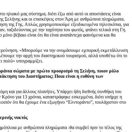
ο ηλιακό μας σύστημα, διότι έξω από αυτό οι αποστάσεις είναι
της Σελήνης και οι επισκέψεις στον Άρη με ανθρώπινα πληρώματα.
ηση της Γης. Απλώς χρησιμοποιούμε εξειδικευμένα τηλεσκόπια, για
ν, ταξιδεύοντας με την ταχύτητα του φωτός, φτάνει τελικά στη Γη.
μόνο βέβαιο είναι ότι θα είναι αναπάντεχα φαινόμενα και θα
ι εξερεύνηση. «Μπορούμε να την ονομάσουμε εμπορική εκμετάλλευση
βλέπουμε την αρχή του διαστημικού τουρισμού, αλλά υποθέτω ότι το
ι πολύ» υπογραμμίζει.
ουράνια σώματα με πρώτο προορισμό τη Σελήνη, ποιον ρόλο
ατάκτηση του Διαστήματος; Ποια είναι η ευθύνη των
κόμη και για άλλους πλανήτες. Υπάρχει ήδη διεθνής συνθήκη του
Κρόνο για 13 χρόνια, καταστράφηκε εσκεμμένα, διότι υπήρχε η
λοιπόν ότι θα έχουμε ένα εξωγήινο “Ελντοράντο”, τουλάχιστον στο
ερινής νυκτός
τημόπλοια με ανθρώπινα πληρώματα -θα συμβεί πριν το τέλος της