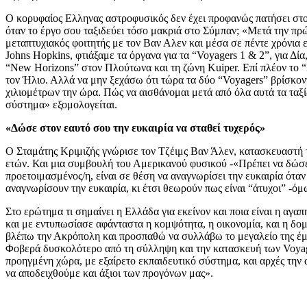
Ο κορυφαίος Ελληνας αστροφυσικός δεν έχει προφανώς πατήσει στον
όταν το έργο σου ταξιδεύει τόσο μακριά στο Σύμπαν; «Μετά την πρώτ
μεταπτυχιακός φοιτητής με τον Βαν Αλεν και μέσα σε πέντε χρόνια εί
Johns Hopkins, φτιάξαμε τα όργανα για τα “Voyagers 1 & 2”, για Δί
“New Horizons” στον Πλούτωνα και τη ζώνη Kuiper. Επί πλέον το “
τον Ήλιο. Αλλά να μην ξεχάσω ότι τώρα τα δύο “Voyagers” βρίσκοντ
χιλιομέτρων την ώρα. Πώς να αισθάνομαι μετά από όλα αυτά τα ταξί
σύστημα» εξομολογείται.
«Δώσε στον εαυτό σου την ευκαιρία να σταθεί τυχερός»
Ο Σταμάτης Κριμιζής γνώρισε τον Τζέιμς Βαν Άλεν, κατασκευαστή 
ετών. Και μια συμβουλή του Αμερικανού φυσικού -«Πρέπει να δώσεις
προετοιμασμένος/η, είναι σε θέση να αναγνωρίσει την ευκαιρία ότα
αναγνωρίσουν την ευκαιρία, κι έτσι θεωρούν πως είναι “άτυχοι” -όμω
Στο ερώτημα τι σημαίνει η Ελλάδα για εκείνον και ποια είναι η αγ
και με εντυπωσίασε αφάνταστα η κομψότητα, η οικονομία, και η δομ
βλέπω την Ακρόπολη και προσπαθώ να συλλάβω το μεγαλείο της έμπ
Φοβερά δυσκολότερο από τη σύλληψη και την κατασκευή των Voyager
προηγμένη χώρα, με εξαίρετο εκπαιδευτικό σύστημα, και αρχές την α
να αποδειχθούμε και άξιοι των προγόνων μας».