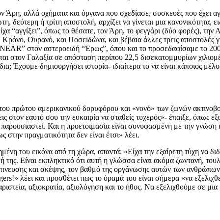
 Άρη, αλλά οχήματα και όργανα που σχεδίασε, συσκευές που έχει αγγ
η, δεύτερη ή τρίτη αποστολή, αρχίζει να γίνεται μια κανονικότητα, ει
χα “αγγίξει”, όπως το θέσατε, τον Άρη, το φεγγάρι (δύο φορές), την Α
α, Κρόνο, Ουρανό, και Ποσειδώνα, και βέβαια άλλες τρεις αποστολές 
NEAR” στον αστεροειδή “Έρως”, όπου και το προσεδαφίσαμε το 2001. 
αι στον Γαλαξία σε απόσταση περίπου 22,5 δισεκατομμυρίων χιλιομέτ
δια; Έχουμε δημιουργήσει ιστορία- ιδιαίτερα το να είναι κάποιος μέ
του πρώτου αμερικανικού δορυφόρου και «νονό» των ζωνών ακτινοβολί
 στον εαυτό σου την ευκαιρία να σταθείς τυχερός»- έπαιξε, όπως εξο
ν παρουσιαστεί. Και η προετοιμασία είναι συνυφασμένη με την γνώση 
ς στην πραγματικότητα δεν είναι έτσι» λέει.
απημένη του εικόνα από τη χώρα, απαντά: «Είχα την εξαίρετη τύχη να
ή της. Είναι εκπληκτικό ότι αυτή η γλώσσα είναι ακόμα ζωντανή, του
νευσης και σκέψης, τον βαθμό της οργάνωσης αυτών των ανθρώπων, π
s!» λέει και προσθέτει πως το όραμά του είναι σήμερα «να εξελιχθε
ριστεία, αξιοκρατία, αξιολόγηση και το ήθος. Να εξελιχθούμε σε μια