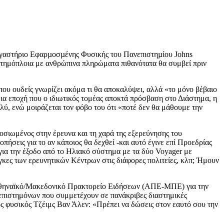
ργαστήριο Εφαρµοσµένης Φυσικής του Πανεπιστηµίου Johns
αστημόπλοια με ανθρώπινα πληρώματα πιθανότατα θα συμβεί πριν
που ουδείς γνωρίζει ακόμα τι θα αποκαλύψει, αλλά «το μόνο βέβαιο
 μια εποχή που ο ιδιωτικός τομέας αποκτά πρόσβαση στο Διάστημα, η
ύ, ενώ μοιράζεται τον φόβο του ότι «ποτέ δεν θα μάθουμε την
φοσιωμένος στην έρευνα και τη χαρά της εξερεύνησης του
πήσεις για το αν κάποιος θα δεχθεί -και αυτό έγινε επί Προεδρίας
για την έξοδο από το Ηλιακό σύστημα με τα δύο Voyager με
γκες των ερευνητικών Κέντρων στις διάφορες πολιτείες, κλπ; Ήμουν
 Αθηναϊκό/Μακεδονικό Πρακτορείο Ειδήσεων (ΑΠΕ-ΜΠΕ) για την
ν επιστημόνων που συμμετέχουν σε πανάκριβες διαστημικές
ος φυσικός Τζέιμς Βαν Άλεν: «Πρέπει να δώσεις στον εαυτό σου την