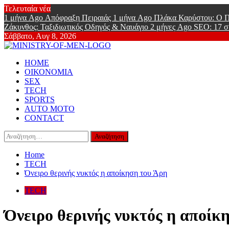
Skip
Τελευταία νέα
to
1 μήνα Ago
Απόφραξη Πειραιάς
1 μήνα Ago
Πλάκα Καρύστου: Ο Π
content
Ζάκυνθος: Ταξιδιωτικός Οδηγός & Ναυάγιο
2 μήνες Ago
SEO: 17 σ
Σάββατο, Αυγ 8, 2026
Ministry Of
Primary
Online Lifestyle περιοδικό για Aνδρες
HOME
Menu
ΟΙΚΟΝΟΜΙΑ
SEX
TECH
SPORTS
AUTO MOTO
CONTACT
Αναζήτηση
για:
Home
TECH
Όνειρο θερινής νυκτός η αποίκηση του Άρη
TECH
Όνειρο θερινής νυκτός η αποίκ