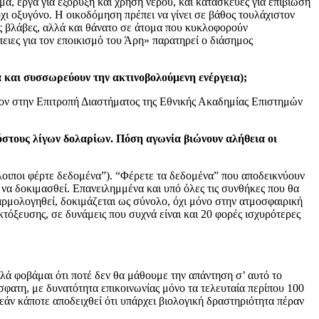
α, έργα για εξόρυξη και χρήση νερού, και κατασκευές για επιβίωση
όχι οξυγόνο. Η οικοδόμηση πρέπει να γίνει σε βάθος τουλάχιστον
ές βλάβες, αλλά και θάνατο σε άτομα που κυκλοφορούν
ειες για τον εποικισμό του Άρη» παρατηρεί ο διάσημος
 και συσσωρεύουν την ακτινοβολούμενη ενέργεια);
σον στην Επιτροπή Διαστήματος της Εθνικής Ακαδημίας Επιστημών
στους λίγων δολαρίων. Πόση αγωνία βιώνουν αλήθεια οι
όλοιποι φέρτε δεδομένα”). “Φέρετε τα δεδομένα” που αποδεικνύουν
 να δοκιμασθεί. Επανειλημμένα και υπό όλες τις συνθήκες που θα
αρμολογηθεί, δοκιμάζεται ως σύνολο, όχι μόνο στην ατμοσφαιρική
τόξευσης, σε δυνάμεις που συχνά είναι και 20 φορές ισχυρότερες
λά φοβάμαι ότι ποτέ δεν θα μάθουμε την απάντηση σ’ αυτό το
ρόσφατη, με δυνατότητα επικοινωνίας μόνο τα τελευταία περίπου 100
 «εάν κάποτε αποδειχθεί ότι υπάρχει βιολογική δραστηριότητα πέραν