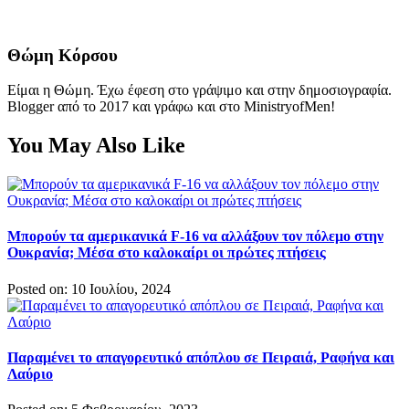
Θώμη Κόρσου
Είμαι η Θώμη. Έχω έφεση στο γράψιμο και στην δημοσιογραφία.
Blogger από το 2017 και γράφω και στο MinistryofMen!
You May Also Like
Μπορούν τα αμερικανικά F-16 να αλλάξουν τον πόλεμο στην
Ουκρανία; Μέσα στο καλοκαίρι οι πρώτες πτήσεις
Posted on: 10 Ιουλίου, 2024
Παραμένει το απαγορευτικό απόπλου σε Πειραιά, Ραφήνα και
Λαύριο