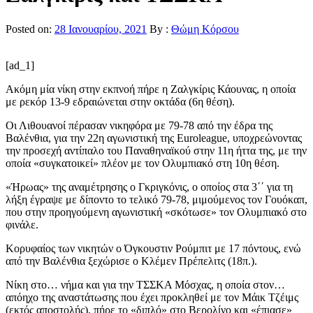
Posted on:
28 Ιανουαρίου, 2021
By :
Θώμη Κόρσου
[ad_1]
Ακόμη μία νίκη στην εκπνοή πήρε η Ζαλγκίρις Κάουνας, η οποία
με ρεκόρ 13-9 εδραιώνεται στην οκτάδα (6η θέση).
Οι Λιθουανοί πέρασαν νικηφόρα με 79-78 από την έδρα της
Βαλένθια, για την 22η αγωνιστική της Euroleague, υποχρεώνοντας
την προσεχή αντίπαλο του Παναθηναϊκού στην 11η ήττα της, με την
οποία «συγκατοικεί» πλέον με τον Ολυμπιακό στη 10η θέση.
«Ήρωας» της αναμέτρησης ο Γκριγκόνις, ο οποίος στα 3΄΄ για τη
λήξη έγραψε με δίποντο το τελικό 79-78, μιμούμενος τον Γουόκαπ,
που στην προηγούμενη αγωνιστική «σκότωσε» τον Ολυμπιακό στο
φινάλε.
Κορυφαίος των νικητών ο Όγκουστιν Ρούμπιτ με 17 πόντους, ενώ
από την Βαλένθια ξεχώρισε ο Κλέμεν Πρέπελιτς (18π.).
Νίκη στο… νήμα και για την ΤΣΣΚΑ Μόσχας, η οποία στον…
απόηχο της αναστάτωσης που έχει προκληθεί με τον Μάικ Τζέιμς
(εκτός αποστολής), πήρε το «διπλό» στο Βερολίνο και «έπιασε»