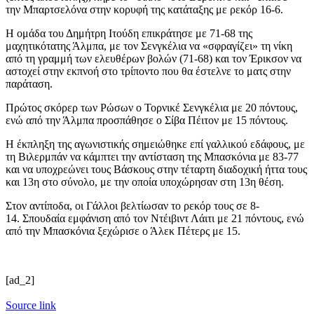
την Μπαρτσελόνα στην κορυφή της κατάταξης με ρεκόρ 16-6.
Η ομάδα του Δημήτρη Ιτούδη επικράτησε με 71-68 της
μαχητικότατης Άλμπα, με τον Σενγκέλια να «σφραγίζει» τη νίκη
από τη γραμμή των ελευθέρων βολών (71-68) και τον Έρικσον να
αστοχεί στην εκπνοή στο τρίποντο που θα έστελνε το ματς στην
παράταση.
Πρώτος σκόρερ των Ρώσων ο Τορνικέ Σενγκέλια με 20 πόντους,
ενώ από την Άλμπα προσπάθησε ο Σίβα Πέιτον με 15 πόντους.
Η έκπληξη της αγωνιστικής σημειώθηκε επί γαλλικού εδάφους, με
τη Βιλερμπάν να κάμπτει την αντίσταση της Μπασκόνια με 83-77
και να υποχρεώνει τους Βάσκους στην τέταρτη διαδοχική ήττα τους
και 13η στο σύνολο, με την οποία υποχώρησαν στη 13η θέση.
Στον αντίποδα, οι Γάλλοι βελτίωσαν το ρεκόρ τους σε 8-
14. Σπουδαία εμφάνιση από τον Ντέιβιντ Λάιτι με 21 πόντους, ενώ
από την Μπασκόνια ξεχώρισε ο Άλεκ Πέτερς με 15.
[ad_2]
Source link