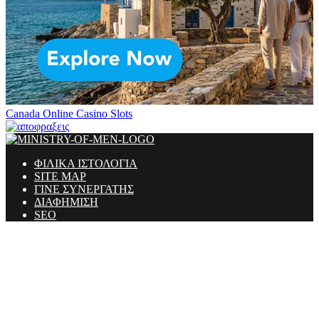
Canada Online Casino Slots
ΦΙΛΙΚΑ ΙΣΤΟΛΟΓΙΑ
SITE MAP
ΓΙΝΕ ΣΥΝΕΡΓΑΤΗΣ
ΔΙΑΦΗΜΙΣΗ
SEO
Ministry Of Men