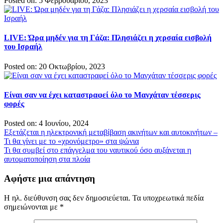
Posted on: 5 Φεβρουαρίου, 2023
LIVE: Ώρα μηδέν για τη Γάζα: Πλησιάζει η χερσαία εισβολή
του Ισραήλ
Posted on: 20 Οκτωβρίου, 2023
Είναι σαν να έχει καταστραφεί όλο το Μανχάταν τέσσερις
φορές
Posted on: 4 Ιουνίου, 2024
Πλοήγηση
Εξετάζεται η ηλεκτρονική μεταβίβαση ακινήτων και αυτοκινήτων –
Τι θα γίνει με το «χρονόμετρο» στα ψώνια
άρθρων
Τι θα συμβεί στο επάγγελμα του ναυτικού όσο αυξάνεται η
αυτοματοποίηση στα πλοία
Αφήστε μια απάντηση
Η ηλ. διεύθυνση σας δεν δημοσιεύεται.
Τα υποχρεωτικά πεδία
σημειώνονται με
*