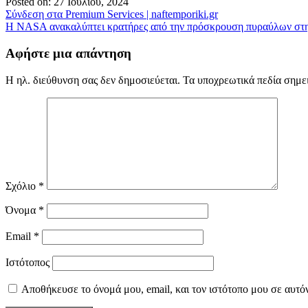
Posted on: 27 Ιουλίου, 2024
Πλοήγηση
Σύνδεση στα Premium Services | naftemporiki.gr
Η NASA ανακαλύπτει κρατήρες από την πρόσκρουση πυραύλων στ
άρθρων
Αφήστε μια απάντηση
Η ηλ. διεύθυνση σας δεν δημοσιεύεται.
Τα υποχρεωτικά πεδία σημε
Σχόλιο
*
Όνομα
*
Email
*
Ιστότοπος
Αποθήκευσε το όνομά μου, email, και τον ιστότοπο μου σε αυτό