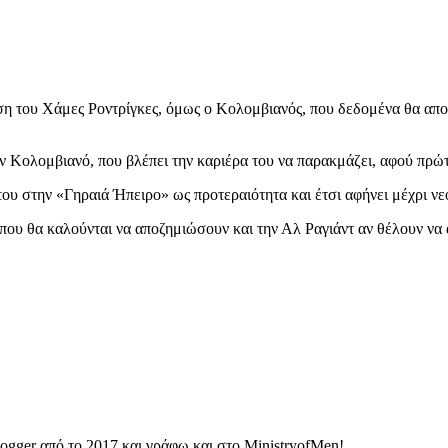
η του Χάμες Ροντρίγκες, όμως ο Κολομβιανός, που δεδομένα θα αποχ
ον Κολομβιανό, που βλέπει την καριέρα του να παρακμάζει, αφού πρ
 του στην «Γηραιά Ήπειρο» ως προτεραιότητα και έτσι αφήνει μέχρι νε
 που θα καλούνται να αποζημιώσουν και την Αλ Ραγιάντ αν θέλουν ν
ogger από το 2017 και γράφω και στο MinistryofMen!