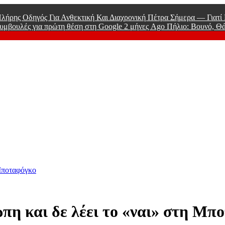
λήρης Οδηγός Για Ανθεκτική Και Διαχρονική Πέτρα Σήμερα — Γιατ
υμβουλές για πρώτη θέση στη Google
2 μήνες Ago
Πήλιο: Βουνό, Θ
 Men
 Μποταφόγκο
πη και δε λέει το «ναι» στη Μπ