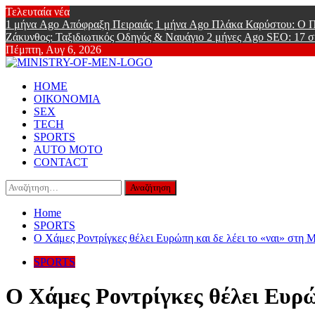
Skip
Τελευταία νέα
to
1 μήνα Ago
Απόφραξη Πειραιάς
1 μήνα Ago
Πλάκα Καρύστου: Ο Π
content
Ζάκυνθος: Ταξιδιωτικός Οδηγός & Ναυάγιο
2 μήνες Ago
SEO: 17 σ
Πέμπτη, Αυγ 6, 2026
Ministry Of
Primary
Online Lifestyle περιοδικό για Aνδρες
HOME
Menu
ΟΙΚΟΝΟΜΙΑ
SEX
TECH
SPORTS
AUTO MOTO
CONTACT
Αναζήτηση
για:
Home
SPORTS
Ο Χάμες Ροντρίγκες θέλει Ευρώπη και δε λέει το «ναι» στη
SPORTS
Ο Χάμες Ροντρίγκες θέλει Ευρώ