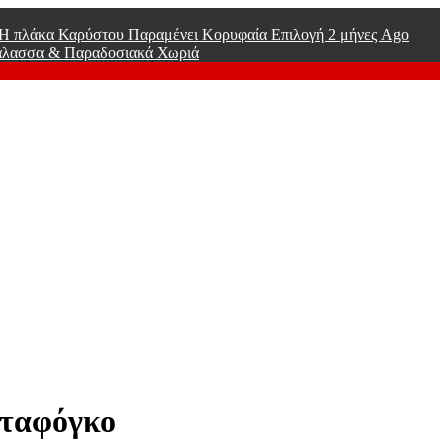
ί Η πλάκα Καρύστου Παραμένει Κορυφαία Επιλογή
2 μήνες Ago
άλασσα & Παραδοσιακά Χωριά
οταφόγκο