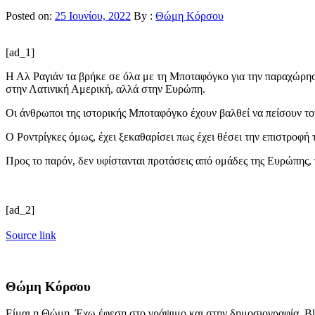
Posted on:
25 Ιουνίου, 2022
By :
Θώμη Κόρσου
[ad_1]
Η Αλ Ραγιάν τα βρήκε σε όλα με τη Μποταφόγκο για την παραχώρησ
στην Λατινική Αμερική, αλλά στην Ευρώπη.
Οι άνθρωποι της ιστορικής Μποταφόγκο έχουν βαλθεί να πείσουν τ
Ο Ροντρίγκες όμως, έχει ξεκαθαρίσει πως έχει θέσει την επιστροφή
Προς το παρόν, δεν υφίστανται προτάσεις από ομάδες της Ευρώπης,
[ad_2]
Source link
Θώμη Κόρσου
Είμαι η Θώμη. Έχω έφεση στο γράψιμο και στην δημοσιογραφία. Bl