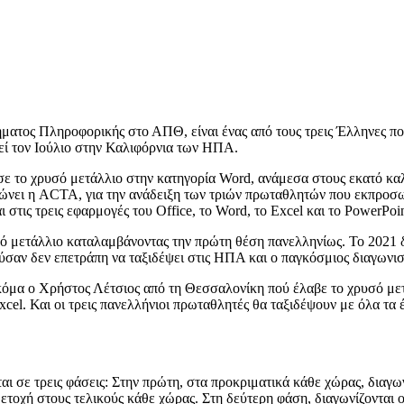
ματος Πληροφορικής στο ΑΠΘ, είναι ένας από τους τρεις Έλληνες π
θεί τον Ιούλιο στην Καλιφόρνια των ΗΠΑ.
σε το χρυσό μετάλλιο στην κατηγορία Word, ανάμεσα στους εκατό κα
ανώνει η ACTA, για την ανάδειξη των τριών πρωταθλητών που εκπροσ
 στις τρεις εφαρμογές του Office, το Word, το Excel και το PowerPoi
σό μετάλλιο καταλαμβάνοντας την πρώτη θέση πανελληνίως. Το 2021 
αν δεν επετράπη να ταξιδέψει στις ΗΠΑ και ο παγκόσμιος διαγωνισ
μα ο Χρήστος Λέτσιος από τη Θεσσαλονίκη πού έλαβε το χρυσό μετά
cel. Και οι τρεις πανελλήνιοι πρωταθλητές θα ταξιδέψουν με όλα τα
ται σε τρεις φάσεις: Στην πρώτη, στα προκριματικά κάθε χώρας, διαγω
τοχή στους τελικούς κάθε χώρας. Στη δεύτερη φάση, διαγωνίζονται ο