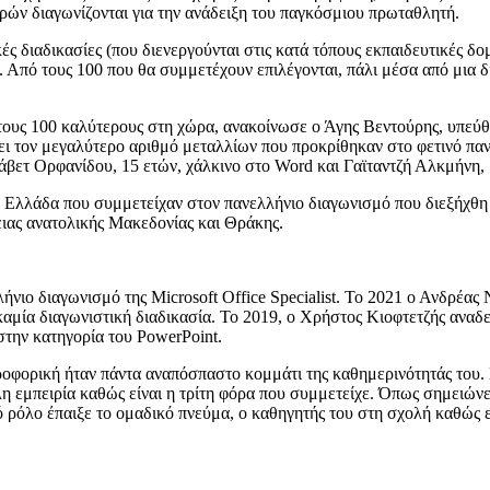
ωρών διαγωνίζονται για την ανάδειξη του παγκόσμιου πρωταθλητή.
ς διαδικασίες (που διενεργούνται στις κατά τόπους εκπαιδευτικές δο
 Από τους 100 που θα συμμετέχουν επιλέγονται, πάλι μέσα από μια δ
τους 100 καλύτερους στη χώρα, ανακοίνωσε ο Άγης Βεντούρης, υπεύ
ει τον μεγαλύτερο αριθμό μεταλλίων που προκρίθηκαν στο φετινό πα
βετ Ορφανίδου, 15 ετών, χάλκινο στο Word και Γαϊταντζή Αλκμήνη, 
ην Ελλάδα που συμμετείχαν στον πανελλήνιο διαγωνισμό που διεξήχθ
ειας ανατολικής Μακεδονίας και Θράκης.
νιο διαγωνισμό της Microsoft Office Specialist. Το 2021 ο Ανδρέας
μία διαγωνιστική διαδικασία. Το 2019, ο Χρήστος Κιοφτετζής αναδε
στην κατηγορία του PowerPoint.
ροφορική ήταν πάντα αναπόσπαστο κομμάτι της καθημερινότητάς του
λη εμπειρία καθώς είναι η τρίτη φόρα που συμμετείχε. Όπως σημειώνει
κό ρόλο έπαιξε το ομαδικό πνεύμα, ο καθηγητής του στη σχολή καθώς 