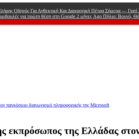
λήρης Οδηγός Για Ανθεκτική Και Διαχρονική Πέτρα Σήμερα — Γιατ
υμβουλές για πρώτη θέση στη Google
2 μήνες Ago
Πήλιο: Βουνό, Θ
 Men
ον παγκόσμιο διαγωνισμό πληροφορικής της Microsoft
ς εκπρόσωπος της Ελλάδας στον