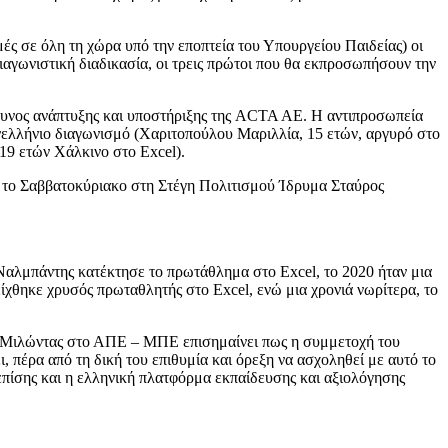
μές σε όλη τη χώρα υπό την εποπτεία του Υπουργείου Παιδείας) οι
ιαγωνιστική διαδικασία, οι τρεις πρώτοι που θα εκπροσωπήσουν την
θυνος ανάπτυξης και υποστήριξης της ACTA AΕ. Η αντιπροσωπεία
νελλήνιο διαγωνισμό (Χαριτοπούλου Μαριλλία, 15 ετών, αργυρό στο
19 ετών Χάλκινο στο Εxcel).
η το Σαββατοκύριακο στη Στέγη Πολιτισμού Ίδρυμα Σταύρος
 Ναλμπάντης κατέκτησε το πρωτάθλημα στο Excel, το 2020 ήταν μια
ίχθηκε χρυσός πρωταθλητής στο Excel, ενώ μια χρονιά νωρίτερα, το
. Μιλώντας στο ΑΠΕ – ΜΠΕ επισημαίνει πως η συμμετοχή του
, πέρα από τη δική του επιθυμία και όρεξη να ασχοληθεί με αυτό το
επίσης και η ελληνική πλατφόρμα εκπαίδευσης και αξιολόγησης