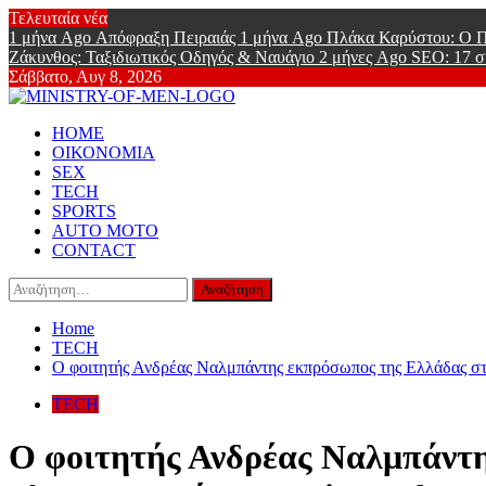
Skip
Τελευταία νέα
to
1 μήνα Ago
Απόφραξη Πειραιάς
1 μήνα Ago
Πλάκα Καρύστου: Ο Π
content
Ζάκυνθος: Ταξιδιωτικός Οδηγός & Ναυάγιο
2 μήνες Ago
SEO: 17 σ
Σάββατο, Αυγ 8, 2026
Ministry Of
Primary
Online Lifestyle περιοδικό για Aνδρες
HOME
Menu
ΟΙΚΟΝΟΜΙΑ
SEX
TECH
SPORTS
AUTO MOTO
CONTACT
Αναζήτηση
για:
Home
TECH
Ο φοιτητής Ανδρέας Ναλμπάντης εκπρόσωπος της Ελλάδας στ
TECH
Ο φοιτητής Ανδρέας Ναλμπάντη