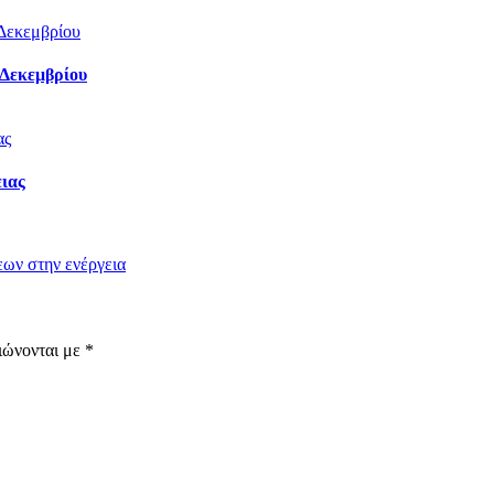
 Δεκεμβρίου
ειας
εων στην ενέργεια
ιώνονται με
*