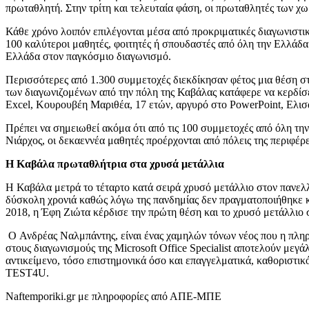
πρωταθλητή. Στην τρίτη και τελευταία φάση, οι πρωταθλητές των χ
Κάθε χρόνο λοιπόν επιλέγονται μέσα από προκριματικές διαγωνιστικέ
100 καλύτεροι μαθητές, φοιτητές ή σπουδαστές από όλη την Ελλάδα.
Ελλάδα στον παγκόσμιο διαγωνισμό.
Περισσότερες από 1.300 συμμετοχές διεκδίκησαν φέτος μια θέση σ
των διαγωνιζομένων από την πόλη της Καβάλας κατάφερε να κερδίσ
Excel, Κουρουβέη Μαριθέα, 17 ετών, αργυρό στο PowerPoint, Ελισά
Πρέπει να σημειωθεί ακόμα ότι από τις 100 συμμετοχές από όλη τ
Νιάρχος, οι δεκαεννέα μαθητές προέρχονται από πόλεις της περιφέρ
Η Καβάλα πρωταθλήτρια στα χρυσά μετάλλια
Η Καβάλα μετρά το τέταρτο κατά σειρά χρυσό μετάλλιο στον πανελλή
δύσκολη χρονιά καθώς λόγω της πανδημίας δεν πραγματοποιήθηκε κα
2018, η Έφη Ζιώτα κέρδισε την πρώτη θέση και το χρυσό μετάλλιο 
O Ανδρέας Ναλμπάντης, είναι ένας χαμηλών τόνων νέος που η πλη
στους διαγωνισμούς της Microsoft Office Specialist αποτελούν μεγά
αντικείμενο, τόσο επιστημονικά όσο και επαγγελματικά, καθοριστι
TEST4U.
Naftemporiki.gr με πληροφορίες από ΑΠΕ-ΜΠΕ