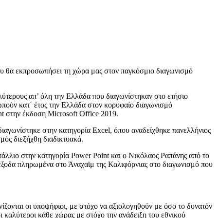
ου θα εκπροσωπήσει τη χώρα μας στον παγκόσμιο διαγωνισμό
λύτερους απ’ όλη την Ελλάδα που διαγωνίστηκαν στο ετήσιο
ωπούν κατ΄ έτος την Ελλάδα στον κορυφαίο διαγωνισμό
nt στην έκδοση Microsoft Office 2019.
διαγωνίστηκε στην κατηγορία Excel, όπου αναδείχθηκε πανελλήνιος
μός διεξήχθη διαδικτυακά.
λλιο στην κατηγορία Power Point και ο Νικόλαος Ραπάνης από το
 έξοδα πληρωμένα στο Άναχαϊμ της Καλιφόρνιας στο διαγωνισμό που
νίζονται οι υποψήφιοι, με στόχο να αξιολογηθούν με όσο το δυνατόν
ι καλύτεροι κάθε χώρας με στόχο την ανάδειξη του εθνικού