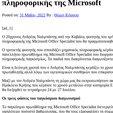
πληροφορικής της Microsoft
Posted on:
31 Μαΐου, 2022
By :
Θώμη Κόρσου
[ad_1]
Ο 20χρονος Ανδρέας Ναλμπάντης από την Καβάλα, φοιτητής του τμή
πληροφορικής της Microsoft Office Specialist που θα πραγματοποιη
Ο τριτοετής φοιτητής που σπουδάζει μηχανικός πληροφορικής κέρδι
πανελλήνιο πρωτάθλημα της Microsoft Office Specialist που διοργ
πληροφορικής παγκοσμίως. Τα παιδιά που διακρίνονται διαγωνίζονται
Είναι η δεύτερη χρονιά που ο Ανδρέας Ναλμπάντης κερδίζει το χρυ
πρωταθλητής αλλά λόγω των υγειονομικών συνθηκών που επικρατούσ
Μαζί με τον Ανδρέα Ναλμπάντη τη χώρα μας θα εκπροσωπήσουν ακό
Ηράκλειο Κρήτης που κέρδισε το χρυσό μετάλλιο στην κατηγορία Ex
θα διεξαχθεί το τετραήμερο 24 με 27 Ιουλίου.
Οι τρεις φάσεις του παγκόσμιου διαγωνισμού
Το παγκόσμιο πρωτάθλημα της Microsoft Office Specialist διενεργεί
υψηλότερο ποσοστό βαθμολογίας, που θα τους εξασφαλίσει τη συμμε