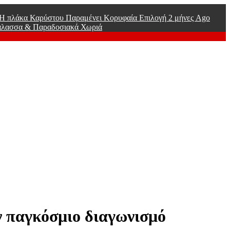
ί Η πλάκα Καρύστου Παραμένει Κορυφαία Επιλογή
2 μήνες Ago
άλασσα & Παραδοσιακά Χωριά
 παγκόσμιο διαγωνισμό