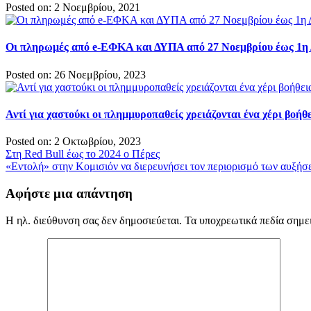
Posted on: 2 Νοεμβρίου, 2021
Οι πληρωμές από e-ΕΦΚΑ και ΔΥΠΑ από 27 Νοεμβρίου έως 1η
Posted on: 26 Νοεμβρίου, 2023
Αντί για χαστούκι οι πλημμυροπαθείς χρειάζονται ένα χέρι βοήθ
Posted on: 2 Οκτωβρίου, 2023
Πλοήγηση
Στη Red Bull έως το 2024 ο Πέρες
«Εντολή» στην Κομισιόν να διερευνήσει τον περιορισμό των αυξήσ
άρθρων
Αφήστε μια απάντηση
Η ηλ. διεύθυνση σας δεν δημοσιεύεται.
Τα υποχρεωτικά πεδία σημε