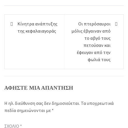
Πλοήγηση
Κίνητρα ανάπτυξης
Οι πτερόσαυροι
άρθρων
της κεφαλαιαγοράς
μόλις έβγαιναν από
το αβγό τους
πετούσαν και
έφευγαν από την
φωλιά τους
ΑΦΉΣΤΕ ΜΙΑ ΑΠΆΝΤΗΣΗ
Η ηλ. διεύθυνση σας δεν δημοσιεύεται.
Τα υποχρεωτικά
πεδία σημειώνονται με
*
ΣΧΌΛΙΟ
*