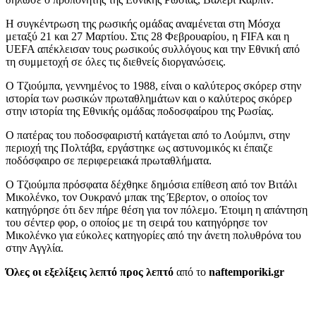
Η συγκέντρωση της ρωσικής ομάδας αναμένεται στη Μόσχα
μεταξύ 21 και 27 Μαρτίου. Στις 28 Φεβρουαρίου, η FIFA και η
UEFA απέκλεισαν τους ρωσικούς συλλόγους και την Εθνική από
τη συμμετοχή σε όλες τις διεθνείς διοργανώσεις.
Ο Τζιούμπα, γεννημένος το 1988, είναι ο καλύτερος σκόρερ στην
ιστορία των ρωσικών πρωταθλημάτων και ο καλύτερος σκόρερ
στην ιστορία της Εθνικής ομάδας ποδοσφαίρου της Ρωσίας.
Ο πατέρας του ποδοσφαιριστή κατάγεται από το Λούμπνι, στην
περιοχή της Πολτάβα, εργάστηκε ως αστυνομικός κι έπαιζε
ποδόσφαιρο σε περιφερειακά πρωταθλήματα.
Ο Τζιούμπα πρόσφατα δέχθηκε δημόσια επίθεση από τον Βιτάλι
Μικολένκο, τον Ουκρανό μπακ της Έβερτον, ο οποίος τον
κατηγόρησε ότι δεν πήρε θέση για τον πόλεμο. Έτοιμη η απάντηση
του σέντερ φορ, ο οποίος με τη σειρά του κατηγόρησε τον
Μικολένκο για εύκολες κατηγορίες από την άνετη πολυθρόνα του
στην Αγγλία.
Όλες οι εξελίξεις λεπτό προς λεπτό
από το
naftemporiki.gr