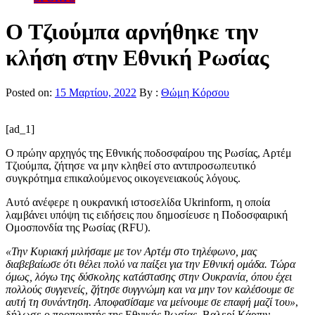
Ο Τζιούμπα αρνήθηκε την
κλήση στην Εθνική Ρωσίας
Posted on:
15 Μαρτίου, 2022
By :
Θώμη Κόρσου
[ad_1]
Ο πρώην αρχηγός της Εθνικής ποδοσφαίρου της Ρωσίας, Αρτέμ
Τζιούμπα, ζήτησε να μην κληθεί στο αντιπροσωπευτικό
συγκρότημα επικαλούμενος οικογενειακούς λόγους.
Αυτό ανέφερε η ουκρανική ιστοσελίδα Ukrinform, η οποία
λαμβάνει υπόψη τις ειδήσεις που δημοσίευσε η Ποδοσφαιρική
Ομοσπονδία της Ρωσίας (RFU).
«Την Κυριακή μιλήσαμε με τον Αρτέμ στο τηλέφωνο, μας
διαβεβαίωσε ότι θέλει πολύ να παίξει για την Εθνική ομάδα. Τώρα
όμως, λόγω της δύσκολης κατάστασης στην Ουκρανία, όπου έχει
πολλούς συγγενείς, ζήτησε συγγνώμη και να μην τον καλέσουμε σε
αυτή τη συνάντηση. Αποφασίσαμε να μείνουμε σε επαφή μαζί του»
,
δήλωσε ο προπονητής της Εθνικής Ρωσίας, Βαλερί Κάρπιν.