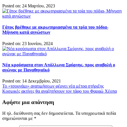
Posted on: 24 Μαρτίου, 2023
Γάτος βρέθηκε με ακρωτηριασμένα τα τρία του πόδια-
Μήνυση κατά αγνώστων
Posted on: 23 Ιουνίου, 2024
Νέα κρούσματα στον Απόλλωνα Σμύρνης, προς αναβολή ο
αγώνας με Παναθηναϊκό
Posted on: 14 Δεκεμβρίου, 2021
Πλοήγηση
Το «τσουνάμι» ανατιμήσεων φέρνει νέα μέτρα στήριξης
Κοσμικές ακτίνες θα αναζητήσουν τον τάφο του Φαραώ Χέοπα
άρθρων
Αφήστε μια απάντηση
Η ηλ. διεύθυνση σας δεν δημοσιεύεται.
Τα υποχρεωτικά πεδία
σημειώνονται με
*