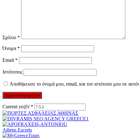
Σχόλιο
*
Όνομα
*
Email
*
Ιστότοπος
Αποθήκευσε το όνομά μου, email, και τον ιστότοπο μου σε αυτό
Current ye@r
*
Athens Escorts