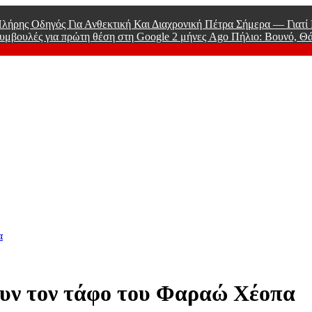
λήρης Οδηγός Για Ανθεκτική Και Διαχρονική Πέτρα Σήμερα — Γιατ
υμβουλές για πρώτη θέση στη Google
2 μήνες Ago
Πήλιο: Βουνό, Θ
 Men
α
ουν τον τάφο του Φαραώ Χέοπα