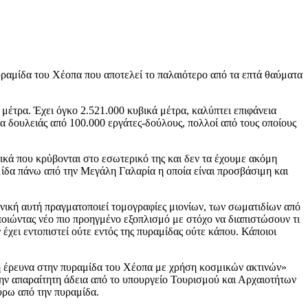
υραμίδα του Χέοπα που αποτελεί το παλαιότερο από τα επτά θαύματα
μέτρα. Έχει όγκο 2.521.000 κυβικά μέτρα, καλύπτει επιφάνεια
ια δουλειάς από 100.000 εργάτες-δούλους, πολλοί από τους οποίους
κά που κρύβονται στο εσωτερικό της και δεν τα έχουμε ακόμη
ίδα πάνω από την Μεγάλη Γαλαρία η οποία είναι προσβάσιμη και
εχνική αυτή πραγματοποιεί τομογραφίες μιονίων, των σωματιδίων από
οιώντας νέο πιο προηγμένο εξοπλισμό με στόχο να διαπιστώσουν τι
 έχει εντοπιστεί ούτε εντός της πυραμίδας ούτε κάπου. Κάποιοι
 έρευνα στην πυραμίδα του Χέοπα με χρήση κοσμικών ακτινών»
την απαραίτητη άδεια από το υπουργείο Τουρισμού και Αρχαιοτήτων
ύρω από την πυραμίδα.