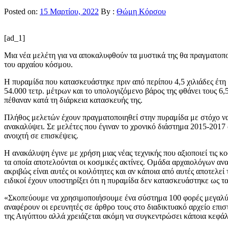
Posted on:
15 Μαρτίου, 2022
By :
Θώμη Κόρσου
[ad_1]
Μια νέα μελέτη για να αποκαλυφθούν τα μυστικά της θα πραγματοπο
του αρχαίου κόσμου.
Η πυραμίδα που κατασκευάστηκε πριν από περίπου 4,5 χιλιάδες έτη 
54.000 τετρ. μέτρων και το υπολογιζόμενο βάρος της φθάνει τους 6
πέθαναν κατά τη διάρκεια κατασκευής της.
Πλήθος μελετών έχουν πραγματοποιηθεί στην πυραμίδα με στόχο να 
ανακαλύψει. Σε μελέτες που έγιναν το χρονικό διάστημα 2015-201
ανοιχτή σε επισκέψεις.
Η ανακάλυψη έγινε με χρήση μιας νέας τεχνικής που αξιοποιεί τις κ
τα οποία αποτελούνται οι κοσμικές ακτίνες. Ομάδα αρχαιολόγων αν
ακριβώς είναι αυτές οι κοιλότητες και αν κάποια από αυτές αποτελε
ειδικοί έχουν υποστηρίξει ότι η πυραμίδα δεν κατασκευάστηκε ως τ
«Σκοπεύουμε να χρησιμοποιήσουμε ένα σύστημα 100 φορές μεγαλύτ
αναφέρουν οι ερευνητές σε άρθρο τους στο διαδικτυακό αρχείο επι
της Αιγύπτου αλλά χρειάζεται ακόμη να συγκεντρώσει κάποια κεφάλ