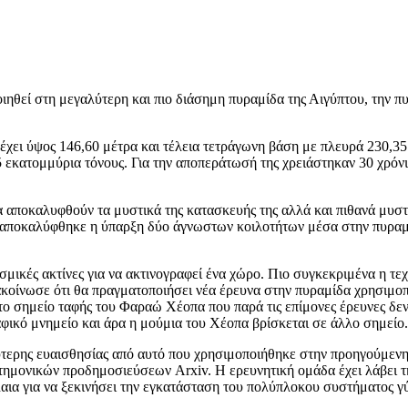
ιηθεί στη μεγαλύτερη και πιο διάσημη πυραμίδα της Αιγύπτου, την π
έχει ύψος 146,60 μέτρα και τέλεια τετράγωνη βάση με πλευρά 230,35 
,5 εκατομμύρια τόνους. Για την αποπεράτωσή της χρειάστηκαν 30 χρόν
αποκαλυφθούν τα μυστικά της κατασκευής της αλλά και πιθανά μυστι
7 αποκαλύφθηκε η ύπαρξη δύο άγνωστων κοιλοτήτων μέσα στην πυραμ
οσμικές ακτίνες για να ακτινογραφεί ένα χώρο. Πιο συγκεκριμένα η τ
ακοίνωσε ότι θα πραγματοποιήσει νέα έρευνα στην πυραμίδα χρησιμοπ
ί το σημείο ταφής του Φαραώ Χέοπα που παρά τις επίμονες έρευνες δεν
αφικό μνημείο και άρα η μούμια του Χέοπα βρίσκεται σε άλλο σημείο.
ερης ευαισθησίας από αυτό που χρησιμοποιήθηκε στην προηγούμενη
στημονικών προδημοσιεύσεων Arxiv. H ερευνητική ομάδα έχει λάβει 
αια για να ξεκινήσει την εγκατάσταση του πολύπλοκου συστήματος γ