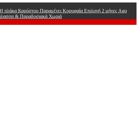
ί Η πλάκα Καρύστου Παραμένει Κορυφαία Επιλογή
2 μήνες Ago
άλασσα & Παραδοσιακά Χωριά