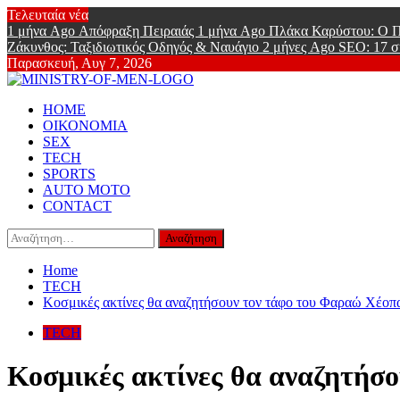
Skip
Τελευταία νέα
to
1 μήνα Ago
Απόφραξη Πειραιάς
1 μήνα Ago
Πλάκα Καρύστου: Ο Π
content
Ζάκυνθος: Ταξιδιωτικός Οδηγός & Ναυάγιο
2 μήνες Ago
SEO: 17 σ
Παρασκευή, Αυγ 7, 2026
Ministry Of
Primary
Online Lifestyle περιοδικό για Aνδρες
HOME
Menu
ΟΙΚΟΝΟΜΙΑ
SEX
TECH
SPORTS
AUTO MOTO
CONTACT
Αναζήτηση
για:
Home
TECH
Κοσμικές ακτίνες θα αναζητήσουν τον τάφο του Φαραώ Χέοπ
TECH
Κοσμικές ακτίνες θα αναζητήσ