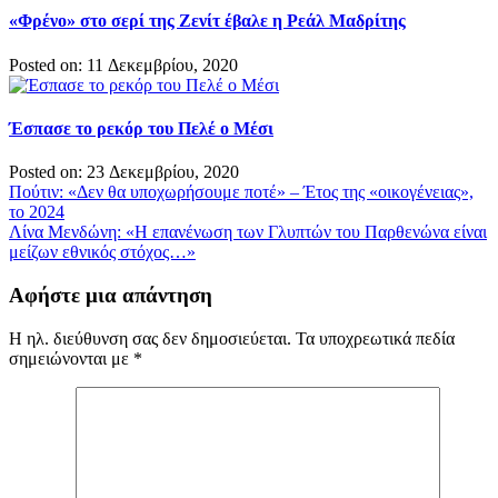
«Φρένο» στο σερί της Ζενίτ έβαλε η Ρεάλ Μαδρίτης
Posted on: 11 Δεκεμβρίου, 2020
Έσπασε το ρεκόρ του Πελέ ο Μέσι
Posted on: 23 Δεκεμβρίου, 2020
Πλοήγηση
Πούτιν: «Δεν θα υποχωρήσουμε ποτέ» – Έτος της «οικογένειας»,
το 2024
άρθρων
Λίνα Μενδώνη: «Η επανένωση των Γλυπτών του Παρθενώνα είναι
μείζων εθνικός στόχος…»
Αφήστε μια απάντηση
Η ηλ. διεύθυνση σας δεν δημοσιεύεται.
Τα υποχρεωτικά πεδία
σημειώνονται με
*