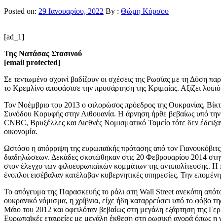
Posted on:
29 Ιανουαρίου, 2022
By :
Θώμη Κόρσου
[ad_1]
Της Νατάσας Στασινού
[email protected]
Σε τεντωμένο σχοινί βαδίζουν οι σχέσεις της Ρωσίας με τη Δύση παρ
το Κρεμλίνο αποφάσισε την προσάρτηση της Κριμαίας. Αξίζει λοιπό
Τον Νοέμβριο του 2013 ο φιλορώσος πρόεδρος της Ουκρανίας, Βίκτ
Συνόδου Κορυφής στην Λιθουανία. Η άρνηση ήρθε βεβαίως υπό την π
CNBC, Βρυξέλλες και Διεθνές Νομισματικό Ταμείο τότε δεν έδειξα
οικονομία.
Ωστόσο η απόρριψη της ευρωπαϊκής πρότασης από τον Γιανουκόβιτς
διαδηλώσεων. Δεκάδες σκοτώθηκαν στις 20 Φεβρουαρίου 2014 στην 
στον έλεγχο των φιλοευρωπαϊκών κομμάτων της αντιπολίτευσης. Η 
ένοπλοι εισέβαλαν κατέλαβαν κυβερνητικές υπηρεσίες. Την επομένη
Το απόγευμα της Παρασκευής το ράλι στη Wall Street ανεκόπη απότο
ουκρανικό νόμισμα, η χρίβνια, είχε ήδη καταρρεύσει υπό το φόβο 
Μάιο του 2012 και οφειλόταν βεβαίως στη μεγάλη εξάρτηση της Γερ
Eυρωπαϊκές εταιρείες με μεγάλη έκθεση στη ρωσική αγορά όπως η γα