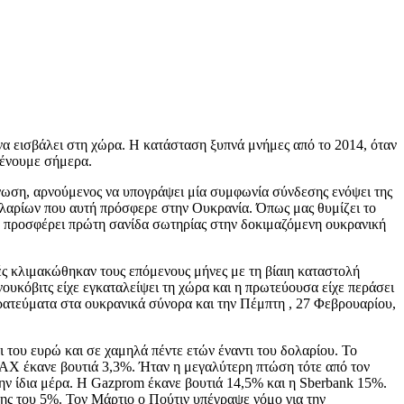
ι να εισβάλει στη χώρα. Η κατάσταση ξυπνά μνήμες από το 2014, όταν
ιμένουμε σήμερα.
νωση, αρνούμενος να υπογράψει μία συμφωνία σύνδεσης ενόψει της
ολαρίων που αυτή πρόσφερε στην Ουκρανία. Όπως μας θυμίζει το
θα προσφέρει πρώτη σανίδα σωτηρίας στην δοκιμαζόμενη ουκρανική
ς κλιμακώθηκαν τους επόμενους μήνες με τη βίαιη καταστολή
υκόβιτς είχε εγκαταλείψει τη χώρα και η πρωτεύουσα είχε περάσει
ρατεύματα στα ουκρανικά σύνορα και την Πέμπτη , 27 Φεβρουαρίου,
 του ευρώ και σε χαμηλά πέντε ετών έναντι του δολαρίου. Το
 DAX
έκανε βουτιά 3,3%. Ήταν η μεγαλύτερη πτώση τότε από τον
ην ίδια μέρα. Η Gazprom έκανε βουτιά 14,5% και η Sberbank 15%.
ξης του 5%. Τον Μάρτιο ο Πούτιν υπέγραψε νόμο για την