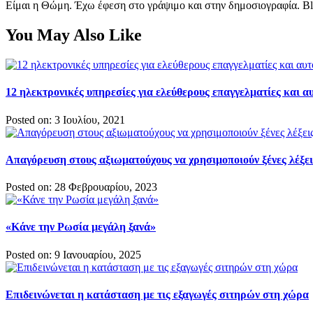
Είμαι η Θώμη. Έχω έφεση στο γράψιμο και στην δημοσιογραφία. Bl
You May Also Like
12 ηλεκτρονικές υπηρεσίες για ελεύθερους επαγγελματίες και 
Posted on: 3 Ιουλίου, 2021
Απαγόρευση στους αξιωματούχους να χρησιμοποιούν ξένες λέξει
Posted on: 28 Φεβρουαρίου, 2023
«Κάνε την Ρωσία μεγάλη ξανά»
Posted on: 9 Ιανουαρίου, 2025
Επιδεινώνεται η κατάσταση με τις εξαγωγές σιτηρών στη χώρα