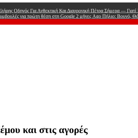
λήρης Οδηγός Για Ανθεκτική Και Διαχρονική Πέτρα Σήμερα — Γιατ
υμβουλές για πρώτη θέση στη Google
2 μήνες Ago
Πήλιο: Βουνό, Θ
 Men
μου και στις αγορές