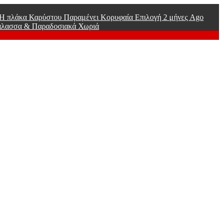
ί Η πλάκα Καρύστου Παραμένει Κορυφαία Επιλογή
2 μήνες Ago
άλασσα & Παραδοσιακά Χωριά