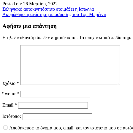
Posted on: 26 Μαρτίου, 2022
Πλοήγηση
Σεληνιακό αυτοκινητόσπιτο ετοιμάζει η Ιαπωνία
Ακυρώθηκε η ανάρτηση απόσυρσης του Τομ Μπρέιντι
άρθρων
Αφήστε μια απάντηση
Η ηλ. διεύθυνση σας δεν δημοσιεύεται.
Τα υποχρεωτικά πεδία σημε
Σχόλιο
*
Όνομα
*
Email
*
Ιστότοπος
Αποθήκευσε το όνομά μου, email, και τον ιστότοπο μου σε αυτό