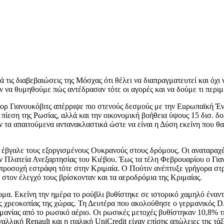
ά τις διαβεβαιώσεις της Μόσχας ότι θέλει να διαπραγματευτεί και όχ
ν να θυμηθούμε πώς αντέδρασαν τότε οι αγορές και να δούμε τι περ
ορ Γιανουκόβιτς απέρριψε πιο στενούς δεσμούς με την Euρωπαϊκή Έ
ίεση της Ρωσίας, αλλά και την οικονομική βοήθεια ύψους 15 δισ. δ
ν τα απαιτούμενα αντανακλαστικά ώστε να είναι η Δύση εκείνη που 
 έβγαλε τους εξοργισμένους Ουκρανούς στους δρόμους. Οι αναταραχέ
Πλατεία Ανεξαρτησίας του Κιέβου. Έως τα τέλη Φεβρουαρίου ο Γιανο
προσοχή εστράφη τότε στην Κριμαία. Ο Πούτιν ανέπτυξε γρήγορα στ
 στον έλεγχό τους βρίσκονταν και τα αεροδρόμια της Κριμαίας.
μα. Εκείνη την ημέρα το ρούβλι βυθίστηκε σε ιστορικό χαμηλό έναντι
της χρεοκοπίας της χώρας. Τη Δευτέρα που ακολούθησε ο γερμανικός
μανίας από το ρωσικό αέριο. Οι ρωσικές μετοχές βυθίστηκαν 10,8% τ
λλική Renault και η ιταλική UniCredit είχαν επίσης απώλειες της τά