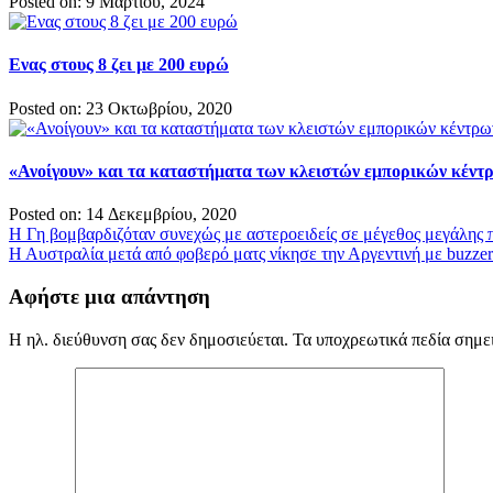
Posted on: 9 Μαρτίου, 2024
Ενας στους 8 ζει με 200 ευρώ
Posted on: 23 Οκτωβρίου, 2020
«Ανοίγουν» και τα καταστήματα των κλειστών εμπορικών κέντ
Posted on: 14 Δεκεμβρίου, 2020
Πλοήγηση
Η Γη βομβαρδιζόταν συνεχώς με αστεροειδείς σε μέγεθος μεγάλης 
Η Αυστραλία μετά από φοβερό ματς νίκησε την Αργεντινή με buzzer
άρθρων
Αφήστε μια απάντηση
Η ηλ. διεύθυνση σας δεν δημοσιεύεται.
Τα υποχρεωτικά πεδία σημε