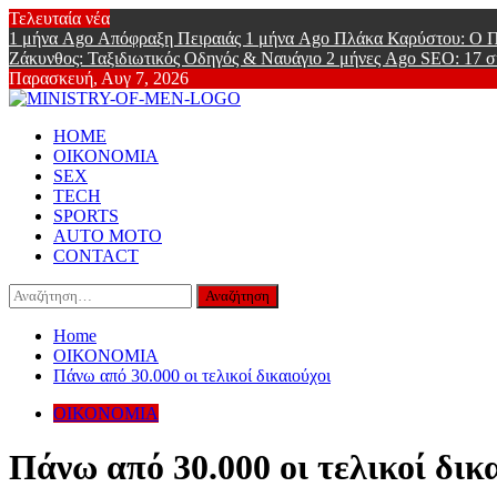
Skip
Τελευταία νέα
to
1 μήνα Ago
Απόφραξη Πειραιάς
1 μήνα Ago
Πλάκα Καρύστου: Ο Π
content
Ζάκυνθος: Ταξιδιωτικός Οδηγός & Ναυάγιο
2 μήνες Ago
SEO: 17 σ
Παρασκευή, Αυγ 7, 2026
Ministry Of
Primary
Online Lifestyle περιοδικό για Aνδρες
HOME
Menu
ΟΙΚΟΝΟΜΙΑ
SEX
TECH
SPORTS
AUTO MOTO
CONTACT
Αναζήτηση
για:
Home
ΟΙΚΟΝΟΜΙΑ
Πάνω από 30.000 οι τελικοί δικαιούχοι
ΟΙΚΟΝΟΜΙΑ
Πάνω από 30.000 οι τελικοί δικ