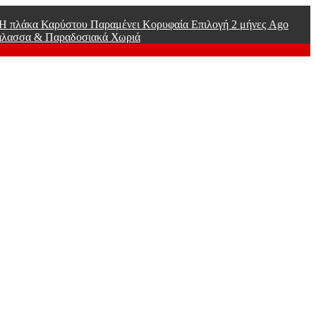
ί Η πλάκα Καρύστου Παραμένει Κορυφαία Επιλογή
2 μήνες Ago
άλασσα & Παραδοσιακά Χωριά