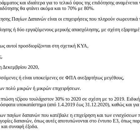
άμματος και ιδιαίτερα για το τελικό ύψος της επιδότησης αναμένετα
επιδότησης θα φτάνει ακόμα και το 70% με 80%.
ησης Παγίων Δαπανών είναι οι επιχειρήσεις που πληρούν σωρευτικά τ
ης ή δύο εργαζόμενους μερικής απασχόλησης, με σχέση εξαρτημένη
ς αυτοί προσδιορίζονται στη σχετική ΚΥΑ,
ς,
η Δεκεμβρίου 2020,
όμενες ή είναι υποκείμενες σε ΦΠΑ ανεξαρτήτως μεγέθους,
ων πολύ μικρών ή μικρών επιχειρήσεων.
τώση τζίρου τουλάχιστον 30% το 2020 σε σχέση με το 2019. Ειδική π
πρόσφατα υποκατάστημα (από 1.4.2019 έως 31.12.2020), καθώς και γι
των παγίων δαπανών που κατέβαλε η επιχείρηση και των ενισχύσεων πο
ηγορίες δαπανών, όπως αυτές αποτυπώνονται στο έντυπο Ε3, όπως παρ
ι και συναφή έξοδα.