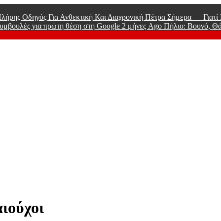
λήρης Οδηγός Για Ανθεκτική Και Διαχρονική Πέτρα Σήμερα — Γιατ
υμβουλές για πρώτη θέση στη Google
2 μήνες Ago
Πήλιο: Βουνό, Θ
 Men
αιούχοι