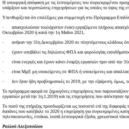
Η υπουργική απόφαση με τις λεπτομέρειες του συγκεκριμένου προγρ
υπάρξουν και περιπτώσεις επιχειρήσεων για τις οποίες το ύψος της 
Υπενθυμίζεται ότι επιλέξιμες για συμμετοχή στο Πρόγραμμα Επιδότ
· απασχολούσαν τουλάχιστον έναν) εργαζόμενο πλήρους απασχόλησ
Οκτωβρίου 2020 ή κατά την 1η Μαΐου 2021,
· ανήκαν την 31η Δεκεμβρίου 2020 σε πληττόμενους κλάδους όπω
· έχουν υποβάλει τις δηλώσεις ΦΠΑ και φορολογίας εισοδήματο
· είναι ενεργές και έχουν κάνει έναρξη εργασιών πριν από την 31
· είναι ΜμΕ μη υποκείμενες σε ΦΠΑ ή υποκείμενες και απαλλασσ
· δεν ήταν ήδη προβληματικές το 2019, με την εξαίρεση, όμως, τ
Το πρόγραμμα αφορά σε ζημιογόνες επιχειρήσεις που παρουσιάζουν π
εργασιών μετά την 1η.1.2019) και τις επιχειρήσεις που απέκτησαν 
Το ποσό της στήριξης προσδιορίζεται ως ποσοστό επί της διαφοράς 
δαπάνες που κατέβαλε το 2020 η επιχείρηση για συγκεκριμένες κατ
τηλεπικοινωνίες, ενοίκια, λοιπά λειτουργικά έξοδα, χρεωστικοί τόκο
Ραλλού Αλεξοπούλου