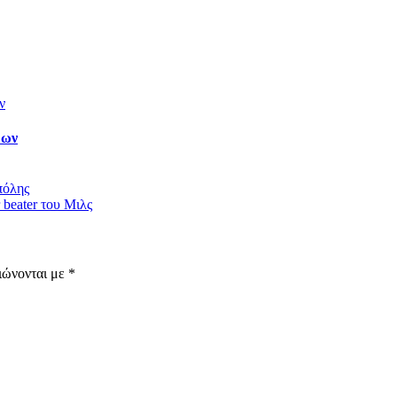
ρων
πόλης
 beater του Μιλς
ιώνονται με
*