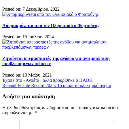
Posted on: 7 Δεκεμβρίου, 2022
Απομακρύνεται από τον Ολυμπιακό ο Φορτούνης
Posted on: 15 Ιουλίου, 2024
Ζητούνται υπερασπιστές της ανόδου για αντιμετώπιση
προβλεπόμενων πιέσεων
Posted on: 10 Μαΐου, 2021
Πλοήγηση
Έχασε στο «Ανοέτα» αλλά προκρίθηκε ο ΠΑΟΚ
Renault Filante Record 2025: Το απόλυτο ηλεκτρικό όχημα
άρθρων
Αφήστε μια απάντηση
Η ηλ. διεύθυνση σας δεν δημοσιεύεται.
Τα υποχρεωτικά πεδία
σημειώνονται με
*