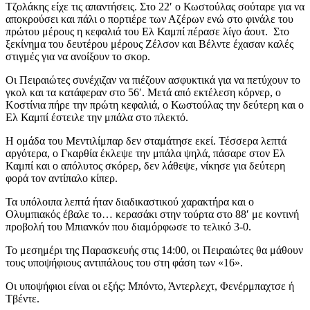
Τζολάκης είχε τις απαντήσεις. Στο 22′ ο Κωστούλας σούταρε για να
αποκρούσει και πάλι ο πορτιέρε των Αζέρων ενώ στο φινάλε του
πρώτου μέρους η κεφαλιά του Ελ Καμπί πέρασε λίγο άουτ. Στο
ξεκίνημα του δευτέρου μέρους Ζέλσον και Βέλντε έχασαν καλές
στιγμές για να ανοίξουν το σκορ.
Οι Πειραιώτες συνέχιζαν να πιέζουν ασφυκτικά για να πετύχουν το
γκολ και τα κατάφεραν στο 56′. Μετά από εκτέλεση κόρνερ, ο
Κοστίνια πήρε την πρώτη κεφαλιά, ο Κωστούλας την δεύτερη και ο
Ελ Καμπί έστειλε την μπάλα στο πλεκτό.
Η ομάδα του Μεντιλίμπαρ δεν σταμάτησε εκεί. Τέσσερα λεπτά
αργότερα, ο Γκαρθία έκλεψε την μπάλα ψηλά, πάσαρε στον Ελ
Καμπί και ο απόλυτος σκόρερ, δεν λάθεψε, νίκησε για δεύτερη
φορά τον αντίπαλο κίπερ.
Τα υπόλοιπα λεπτά ήταν διαδικαστικού χαρακτήρα και ο
Ολυμπιακός έβαλε το… κερασάκι στην τούρτα στο 88′ με κοντινή
προβολή του Μπιανκόν που διαμόρφωσε το τελικό 3-0.
Το μεσημέρι της Παρασκευής στις 14:00, οι Πειραιώτες θα μάθουν
τους υποψήφιους αντιπάλους του στη φάση των «16».
Οι υποψήφιοι είναι οι εξής: Mπόντο, Άντερλεχτ, Φενέρμπαχτσε ή
Τβέντε.