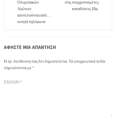
άρθρων
Ολυμπιακών
στις συγχρονισμένες
Αγώνων
καταδύσεις 10μ.
αποτελούνται από…
κινητά τηλέφωνα
ΑΦΉΣΤΕ ΜΙΑ ΑΠΆΝΤΗΣΗ
Η ηλ. διεύθυνση σας δεν δημοσιεύεται.
Τα υποχρεωτικά πεδία
σημειώνονται με
*
ΣΧΌΛΙΟ
*