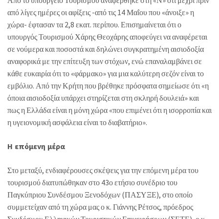
Από το υπουργείο Τουρισμού αναφέρθηκε στη «Ν» ότι μέχρι πριν
από λίγες ημέρες οι αφίξεις -από τις 14 Μαΐου που «άνοιξε» η
χώρα- έφτασαν τα 2,8 εκατ. περίπου. Επισημαίνεται ότι ο
υπουργός Τουρισμού Χάρης Θεοχάρης αποφεύγει να αναφέρεται
σε νούμερα και ποσοστά και δηλώνει συγκρατημένη αισιοδοξία
αναφορικά με την επίτευξη των στόχων, ενώ επαναλαμβάνει σε
κάθε ευκαιρία ότι το «φάρμακο» για μια καλύτερη σεζόν είναι το
εμβόλιο. Από την Κρήτη που βρέθηκε πρόσφατα σημείωσε ότι «η
όποια αισιοδοξία υπάρχει στηρίζεται στη σκληρή δουλειά» και
πως η Ελλάδα είναι η μόνη χώρα «που επιμένει ότι η ισορροπία και
η υγειονομική ασφάλεια είναι το διαβατήριο».
Η επόμενη μέρα
Στο μεταξύ, ενδιαφέρουσες σκέψεις για την επόμενη μέρα του
τουρισμού διατυπώθηκαν στο 43ο ετήσιο συνέδριο του
Παγκύπριου Συνδέσμου Ξενοδόχων (ΠΑΣΥΞΕ), στο οποίο
συμμετείχαν από τη χώρα μας ο κ. Γιάννης Ρέτσος, πρόεδρος