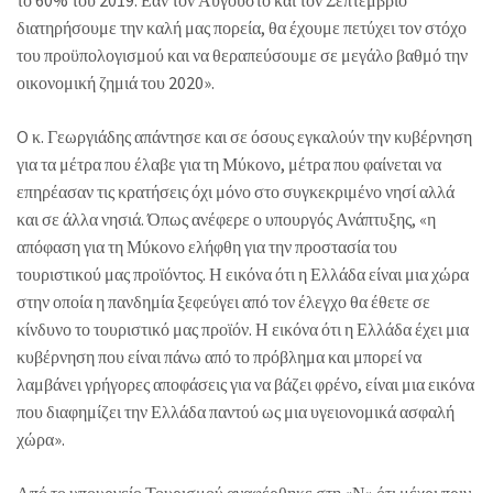
το 60% του 2019. Εάν τον Αύγουστο και τον Σεπτέμβριο
διατηρήσουμε την καλή μας πορεία, θα έχουμε πετύχει τον στόχο
του προϋπολογισμού και να θεραπεύσουμε σε μεγάλο βαθμό την
οικονομική ζημιά του 2020».
O κ. Γεωργιάδης απάντησε και σε όσους εγκαλούν την κυβέρνηση
για τα μέτρα που έλαβε για τη Μύκονο, μέτρα που φαίνεται να
επηρέασαν τις κρατήσεις όχι μόνο στο συγκεκριμένο νησί αλλά
και σε άλλα νησιά. Όπως ανέφερε ο υπουργός Ανάπτυξης, «η
απόφαση για τη Μύκονο ελήφθη για την προστασία του
τουριστικού μας προϊόντος. Η εικόνα ότι η Ελλάδα είναι μια χώρα
στην οποία η πανδημία ξεφεύγει από τον έλεγχο θα έθετε σε
κίνδυνο το τουριστικό μας προϊόν. Η εικόνα ότι η Ελλάδα έχει μια
κυβέρνηση που είναι πάνω από το πρόβλημα και μπορεί να
λαμβάνει γρήγορες αποφάσεις για να βάζει φρένο, είναι μια εικόνα
που διαφημίζει την Ελλάδα παντού ως μια υγειονομικά ασφαλή
χώρα».