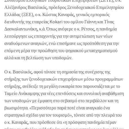
Συνδέσμου Ελληνικών Τουριστικών Επιχειρήσεων (ΣΕΤΕ), ο κ.
Αλέξανδρος Βασιλικός, πρόεδρος Ξενοδοχειακού Επιμελητηρίου
Ελλάδας (ΞΕΕ), ο κ. Κώστας Καναράς, γενικός εμπορικός
διευθυντής της εταιρείας Kokari του ομίλου Γιάννη και Τίνας
Δασκαλαντωνάκη, κ.ά. Όπως ανέφερε ο κ. Ρέτσος, η πανδημία
λειτούργησε ως επιταχυντής για την αντιμετώπιση των νέων
αναδυόμενων αναγκών, ενώ επισήμανε ως προϋπόθεση για την
επόμενη μέρα την προώθηση του ψηφιακού μετασχηματισμού
αλλά και τη βελτίωση των υποδομών.
Ο κ. Βασιλικός, αφού τόνισε τη σημασία της συνέχισης της
στήριξης των ξενοδοχειακών επιχειρήσεων μέσω προγραμμάτων
στήριξης, ανέδειξε τη μεγάλη ευκαιρία που παρουσιάζεται με το
Ταμείο Ανάκαμψης για νέες επενδύσεις και συνολική αναβάθμιση
των υποδομών με έμφαση στο σεβασμό στο περιβάλλον και τη
βιωσιμότητα. «Περισσότερο παρά ποτέ είναι αναγκαίο ένα
στρατηγικό σχέδιο για τον τουρισμό», τόνισε από την πλευρά του
ο κ. Καναράς, που πρόσθεσε ότι «η πρόσφατη πανδημία πέραν