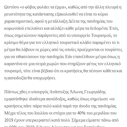
Ωστόσο «ο φόβος φυλάει τα έρμα», καθώς από την άλλη πλευρά η
ρευστότητα της κατάστασης εξακολουθεί να είναι το κύριο
χαρακτηριστικό, αφού η μετάλλαξη Δέλτα της πανδημίας του
κορωνοϊού επελαύνει και αλλάζει κάθε μέρα τα δεδομένα. Έτσι,
όπως σημειώνουν παράγοντες από το υπουργείο Τουρισμού, το
κρίσιμο θέμα για τον ελληνικό τουριστικό κλάδο παραμένει το τι
μέτρα θα λάβουν οι χώρες από τις οποίες προέρχονται οι τουρίστες
για να τιθασεύσουν την πανδημία. Εάν επανέλθουν μέτρα όπως η
καραντίνα σε μια σειρά χωρών που στηρίζουν φέτος τον ελληνικό
τουρισμό, τότε είναι βέβαιο ότι οι κρατήσεις θα πέσουν κάθετα και
η αισιοδοξία θα υποχωρήσει.
Πάντως χθες ο υπουργός Ανάπτυξης Άδωνις Γεωργιάδης
εμφανίσθηκε ιδιαίτερα αισιόδοξος, καθώς όπως σημείωσε «οι
κρατήσεις πάνε πάρα πολύ καλά παρά την άνοδο της πανδημίας.
Μέχρι τέλος του Ιουλίου οι στόχοι για το 40% του μεριδίου του
2019 έχουν υπερκεραστεί κατά πολύ. Σήμερα είμαστε πάνω από