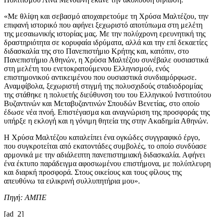
«Με θλίψη και σεβασμό αποχαιρετούμε τη Χρύσα Μαλτέζου, την
επιφανή ιστορικό που αφήνει ξεχωριστό αποτύπωμα στη μελέτη
της μεσαιωνικής ιστορίας μας. Με την πολύχρονη ερευνητική της
δραστηριότητα σε κορυφαία ιδρύματα, αλλά και την επί δεκαετίες
διδασκαλία της στο Πανεπιστήμιο Κρήτης και, κατόπιν, στο
Πανεπιστήμιο Αθηνών, η Χρύσα Μαλτέζου συνέβαλε ουσιαστικά
στη μελέτη του ενετοκρατούμενου Ελληνισμού, ενός
επιστημονικού αντικειμένου που ουσιαστικά συνδιαμόρφωσε.
Αναμφίβολα, ξεχωριστή στιγμή της πολυσχιδούς σταδιοδρομίας
της στάθηκε η πολυετής διεύθυνση του του Ελληνικού Ινστιτούτου
Βυζαντινών και Μεταβυζαντινών Σπουδών Βενετίας, στο οποίο
έδωσε νέα πνοή. Επιστέγασμα και αναγνώριση της προσφοράς της
υπήρξε η εκλογή και η γόνιμη θητεία της στην Ακαδημία Αθηνών.
Η Χρύσα Μαλτέζου καταλείπει ένα ογκώδες συγγραφικό έργο,
που συγκροτείται από εκατοντάδες συμβολές, το οποίο συνδύασε
αρμονικά με την αδιάλειπτη πανεπιστημιακή διδασκαλία. Αφήνει
ένα έκτυπο παράδειγμα αφοσιωμένου επιστήμονα, με πολύπλευρη
και διαρκή προσφορά. Στους οικείους και τους φίλους της
απευθύνω τα ειλικρινή συλλυπητήρια μου».
Πηγή: ΑΜΠΕ
[ad_2]