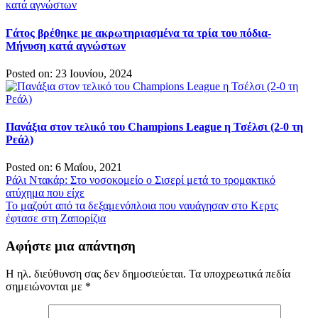
Γάτος βρέθηκε με ακρωτηριασμένα τα τρία του πόδια-
Μήνυση κατά αγνώστων
Posted on: 23 Ιουνίου, 2024
Πανάξια στον τελικό του Champions League η Τσέλσι (2-0 τη
Ρεάλ)
Posted on: 6 Μαΐου, 2021
Πλοήγηση
Ράλι Ντακάρ: Στο νοσοκομείο ο Σισερί μετά το τρομακτικό
ατύχημα που είχε
άρθρων
Το μαζούτ από τα δεξαμενόπλοια που ναυάγησαν στο Κερτς
έφτασε στη Ζαπορίζια
Αφήστε μια απάντηση
Η ηλ. διεύθυνση σας δεν δημοσιεύεται.
Τα υποχρεωτικά πεδία
σημειώνονται με
*