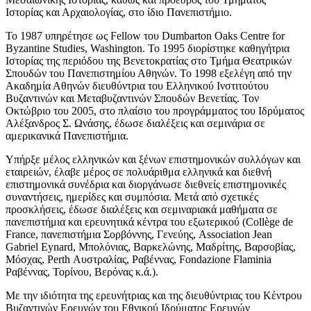
Ιστορίας και Αρχαιολογίας, στο ίδιο Πανεπιστήμιο.
Το 1987 υπηρέτησε ως Fellow του Dumbarton Oaks Centre for
Byzantine Studies, Washington. Το 1995 διορίστηκε καθηγήτρια
Ιστορίας της περιόδου της Βενετοκρατίας στο Τμήμα Θεατρικών
Σπουδών του Πανεπιστημίου Αθηνών. Το 1998 εξελέγη από την
Ακαδημία Αθηνών διευθύντρια του Ελληνικού Ινστιτούτου
Βυζαντινών και Μεταβυζαντινών Σπουδών Βενετίας. Τον
Οκτώβριο του 2005, στο πλαίσιο του προγράμματος του Ιδρύματος
Αλέξανδρος Σ. Ωνάσης, έδωσε διαλέξεις και σεμινάρια σε
αμερικανικά Πανεπιστήμια.
Υπήρξε μέλος ελληνικών και ξένων επιστημονικών συλλόγων και
εταιρειών, έλαβε μέρος σε πολυάριθμα ελληνικά και διεθνή
επιστημονικά συνέδρια και διοργάνωσε διεθνείς επιστημονικές
συναντήσεις, ημερίδες και συμπόσια. Μετά από σχετικές
προσκλήσεις, έδωσε διαλέξεις και σεμιναριακά μαθήματα σε
πανεπιστήμια και ερευνητικά κέντρα του εξωτερικού (Collège de
France, πανεπιστήμια Σορβόννης, Γενεύης, Association Jean
Gabriel Eynard, Μπολόνιας, Βαρκελώνης, Μαδρίτης, Βαρσοβίας,
Μόσχας, Perth Αυστραλίας, Ραβέννας, Fondazione Flaminia
Ραβέννας, Τορίνου, Bερόνας κ.ά.).
Με την ιδιότητα της ερευνήτριας και της διευθύντριας του Κέντρου
Βυζαντινών Ερευνών του Εθνικού Ιδρύματος Ερευνών