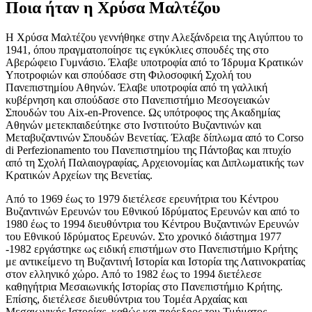
Ποια ήταν η Χρύσα Μαλτέζου
Η Χρύσα Μαλτέζου γεννήθηκε στην Αλεξάνδρεια της Αιγύπτου το
1941, όπου πραγματοποίησε τις εγκύκλιες σπουδές της στο
Αβερώφειο Γυμνάσιο. Έλαβε υποτροφία από το Ίδρυμα Κρατικών
Υποτροφιών και σπούδασε στη Φιλοσοφική Σχολή του
Πανεπιστημίου Αθηνών. Έλαβε υποτροφία από τη γαλλική
κυβέρνηση και σπούδασε στο Πανεπιστήμιο Μεσογειακών
Σπουδών του Aix-en-Provence. Ως υπότροφος της Ακαδημίας
Αθηνών μετεκπαιδεύτηκε στο Ινστιτούτο Βυζαντινών και
Μεταβυζαντινών Σπουδών Βενετίας. Έλαβε δίπλωμα από το Corso
di Perfezionamento του Πανεπιστημίου της Πάντοβας και πτυχίο
από τη Σχολή Παλαιογραφίας, Αρχειονομίας και Διπλωματικής των
Κρατικών Αρχείων της Βενετίας.
Από το 1969 έως το 1979 διετέλεσε ερευνήτρια του Κέντρου
Βυζαντινών Ερευνών του Εθνικού Ιδρύματος Ερευνών και από το
1980 έως το 1994 διευθύντρια του Κέντρου Βυζαντινών Ερευνών
του Εθνικού Ιδρύματος Ερευνών. Στο χρονικό διάστημα 1977
-1982 εργάστηκε ως ειδική επιστήμων στο Πανεπιστήμιο Κρήτης
με αντικείμενο τη Βυζαντινή Ιστορία και Ιστορία της Λατινοκρατίας
στον ελληνικό χώρο. Από το 1982 έως το 1994 διετέλεσε
καθηγήτρια Μεσαιωνικής Ιστορίας στο Πανεπιστήμιο Κρήτης.
Επίσης, διετέλεσε διευθύντρια του Τομέα Αρχαίας και
Μεσαιωνικής Ιστορίας, καθώς και πρόεδρος του Τμήματος