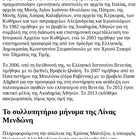
πραγματοποίησε ερευνητικές αποστολές σε αρχεία της Ιταλίας, στα
αρχεία της Μονής Αγίου Ιωάννου Θεολόγου της Πάτμου, της
Μονής Αγίας Λαύρας Καλαβρύτων, στα αρχεία της Κέρκυρας, των
Κυθήρων και των πατριαρχείων Αλεξανδρείας και Ιεροσολύμων.
Το 1982 τιμήθηκε με το βραβείο της Ακαδημίας Αθηνών για τη
συμβολή της στη διάσωση και επιστημονική εκμετάλλευση του
Ιστορικού Αρχείoυ των Κυθήρων, ενώ το 2003 τιμήθηκε για την
επιστημονική προσφορά της από τον πρόεδρο της Ελληνικής
Δημοκρατίας Κωνσταντίνο Στεφανόπουλο με τον Χρυσό Σταυρό
του Τάγματος της Τιμής.
Το 2006, υπό τη διεύθυνσή της, το Eλληνικό Iνστιτούτο Bενετίας
τιμήθηκε με το Διεθνές Bραβείο Ωνάση. Το 2007 τιμήθηκε από το
Πανεπιστήμιο της Μπολόνια (έδρα Pαβέννας) με το βραβείο Dante
Aligheri για την προσφορά της στη συντήρηση και ανάδειξη των
πολιτισμικών αγαθών του ελληνισμού στη Bενετία. Το 2012 έγινε
τακτικό μέλος της Ακαδημίας Αθηνών. Το 2013 εκδόθηκε
αφιερωματικός τόμος προς τιμή της.
Το συλλυπητήριο μήνυμα της Λίνας
Μενδώνη
Πληροφορούμενη την απώλεια της Χρύσας Μαλτέζου, η υπουργός
Πολιτισμού Λίνα Μενδώνη έκανε την ακόλουθη δήλωση: