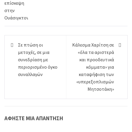
Πλοήγηση
Σε πτώση οι
Κάλεσμα Χαρίτση σε
άρθρων
μετοχές, σε μια
«όλα τα αριστερά
συνεδρίαση με
και προοδευτικά
περιορισμένο όγκο
κόμματα» για
συναλλαγών
καταψήφιση των
«υπερεξοπλισμών
Μητσοτάκη»
ΑΦΉΣΤΕ ΜΙΑ ΑΠΆΝΤΗΣΗ