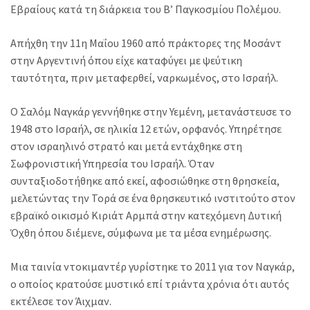
Εβραίους κατά τη διάρκεια του Β’ Παγκοσμίου Πολέμου.
Απήχθη την 11η Μαΐου 1960 από πράκτορες της Μοσάντ
στην Αργεντινή όπου είχε καταφύγει με ψεύτικη
ταυτότητα, πριν μεταφερθεί, ναρκωμένος, στο Ισραήλ.
Ο Σαλόμ Ναγκάρ γεννήθηκε στην Υεμένη, μετανάστευσε το
1948 στο Ισραήλ, σε ηλικία 12 ετών, ορφανός. Υπηρέτησε
στον ισραηλινό στρατό και μετά εντάχθηκε στη
Σωφρονιστική Υπηρεσία του Ισραήλ. Όταν
συνταξιοδοτήθηκε από εκεί, αφοσιώθηκε στη θρησκεία,
μελετώντας την Τορά σε ένα θρησκευτικό ινστιτούτο στον
εβραϊκό οικισμό Κιριάτ Αρμπά στην κατεχόμενη Δυτική
Όχθη όπου διέμενε, σύμφωνα με τα μέσα ενημέρωσης.
Μια ταινία ντοκιμαντέρ γυρίστηκε το 2011 για τον Ναγκάρ,
ο οποίος κρατούσε μυστικό επί τριάντα χρόνια ότι αυτός
εκτέλεσε τον Άιχμαν.