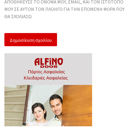
ΑΠΟΘΉΚΕΥΣΕ ΤΟ ΌΝΟΜΆ ΜΟΥ, EMAIL, ΚΑΙ ΤΟΝ ΙΣΤΌΤΟΠΟ
ΜΟΥ ΣΕ ΑΥΤΌΝ ΤΟΝ ΠΛΟΗΓΌ ΓΙΑ ΤΗΝ ΕΠΌΜΕΝΗ ΦΟΡΆ ΠΟΥ
ΘΑ ΣΧΟΛΙΆΣΩ.