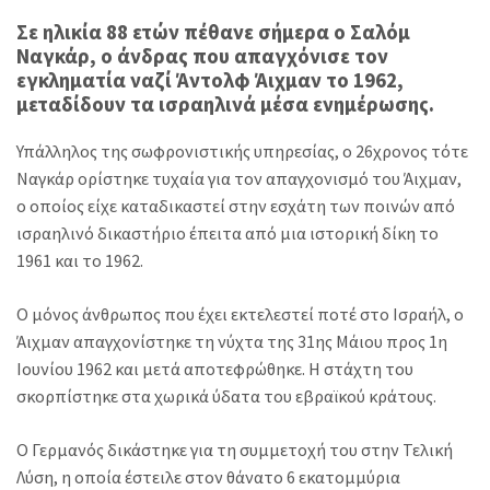
Σε ηλικία 88 ετών πέθανε σήμερα ο Σαλόμ
Ναγκάρ, ο άνδρας που απαγχόνισε τον
εγκληματία ναζί Άντολφ Άιχμαν το 1962,
μεταδίδουν τα ισραηλινά μέσα ενημέρωσης.
Υπάλληλος της σωφρονιστικής υπηρεσίας, ο 26χρονος τότε
Ναγκάρ ορίστηκε τυχαία για τον απαγχονισμό του Άιχμαν,
ο οποίος είχε καταδικαστεί στην εσχάτη των ποινών από
ισραηλινό δικαστήριο έπειτα από μια ιστορική δίκη το
1961 και το 1962.
Ο μόνος άνθρωπος που έχει εκτελεστεί ποτέ στο Ισραήλ, ο
Άιχμαν απαγχονίστηκε τη νύχτα της 31ης Μάιου προς 1η
Ιουνίου 1962 και μετά αποτεφρώθηκε. Η στάχτη του
σκορπίστηκε στα χωρικά ύδατα του εβραϊκού κράτους.
Ο Γερμανός δικάστηκε για τη συμμετοχή του στην Τελική
Λύση, η οποία έστειλε στον θάνατο 6 εκατομμύρια