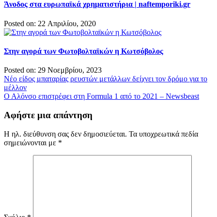
Άνοδος στα ευρωπαϊκά χρηματιστήρια | naftemporiki.gr
Posted on: 22 Απριλίου, 2020
Στην αγορά των Φωτοβολταϊκών η Κωτσόβολος
Posted on: 29 Νοεμβρίου, 2023
Πλοήγηση
Νέο είδος μπαταρίας ρευστών μετάλλων δείχνει τον δρόμο για το
μέλλον
άρθρων
Ο Αλόνσο επιστρέφει στη Formula 1 από το 2021 – Newsbeast
Αφήστε μια απάντηση
Η ηλ. διεύθυνση σας δεν δημοσιεύεται.
Τα υποχρεωτικά πεδία
σημειώνονται με
*