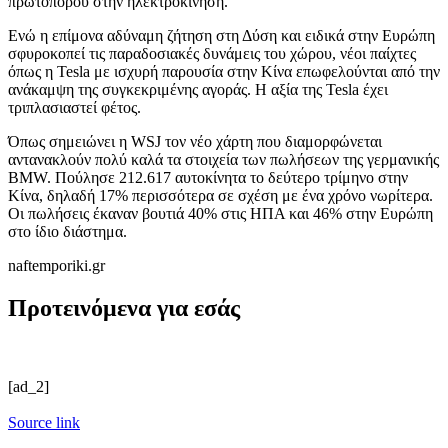
πρωτοπόρου στην ηλεκτροκίνηση.
Ενώ η επίμονα αδύναμη ζήτηση στη Δύση και ειδικά στην Ευρώπη
σφυροκοπεί τις παραδοσιακές δυνάμεις του χώρου, νέοι παίχτες
όπως η Tesla με ισχυρή παρουσία στην Κίνα επωφελούνται από την
ανάκαμψη της συγκεκριμένης αγοράς. Η αξία της Tesla έχει
τριπλασιαστεί φέτος.
Όπως σημειώνει η WSJ τον νέο χάρτη που διαμορφώνεται
αντανακλούν πολύ καλά τα στοιχεία των πωλήσεων της γερμανικής
BMW. Πούλησε 212.617 αυτοκίνητα το δεύτερο τρίμηνο στην
Κίνα, δηλαδή 17% περισσότερα σε σχέση με ένα χρόνο νωρίτερα.
Οι πωλήσεις έκαναν βουτιά 40% στις ΗΠΑ και 46% στην Ευρώπη
στο ίδιο διάστημα.
naftemporiki.gr
Προτεινόμενα για εσάς
[ad_2]
Source link