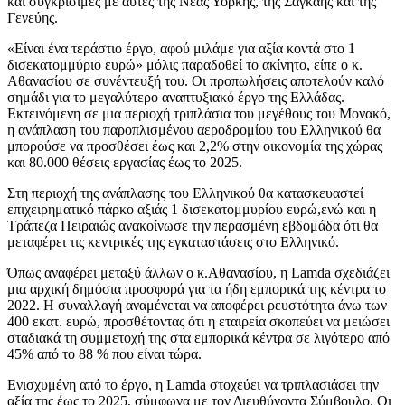
και συγκρίσιμες με αυτές της Νέας Υόρκης, της Σαγκάης και της
Γενεύης.
«Είναι ένα τεράστιο έργο, αφού μιλάμε για αξία κοντά στο 1
δισεκατομμύριο ευρώ» μόλις παραδοθεί το ακίνητο, είπε ο κ.
Αθανασίου σε συνέντευξή του. Οι προπωλήσεις αποτελούν καλό
σημάδι για το μεγαλύτερο αναπτυξιακό έργο της Ελλάδας.
Εκτεινόμενη σε μια περιοχή τριπλάσια του μεγέθους του Μονακό,
η ανάπλαση του παροπλισμένου αεροδρομίου του Ελληνικού θα
μπορούσε να προσθέσει έως και 2,2% στην οικονομία της χώρας
και 80.000 θέσεις εργασίας έως το 2025.
Στη περιοχή της ανάπλασης του Ελληνικού θα κατασκευαστεί
επιχειρηματικό πάρκο αξιάς 1 δισεκατομμυρίου ευρώ,ενώ και η
Τράπεζα Πειραιώς
ανακοίνωσε την περασμένη εβδομάδα ότι θα
μεταφέρει τις κεντρικές της εγκαταστάσεις στο Ελληνικό.
Όπως αναφέρει μεταξύ άλλων ο κ.Αθανασίου, η Lamda σχεδιάζει
μια αρχική δημόσια προσφορά για τα ήδη εμπορικά της κέντρα το
2022. Η συναλλαγή αναμένεται να αποφέρει ρευστότητα άνω των
400 εκατ. ευρώ, προσθέτοντας ότι η εταιρεία σκοπεύει να μειώσει
σταδιακά τη συμμετοχή της στα εμπορικά κέντρα σε λιγότερο από
45% από το 88 % που είναι τώρα.
Ενισχυμένη από το έργο, η Lamda στοχεύει να τριπλασιάσει την
αξία της έως το 2025, σύμφωνα με τον Διευθύνοντα Σύμβουλο. Οι