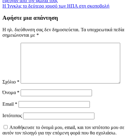
έφευγαν από την φωλιά τους
άρθρων
Η Ίνγκλις το δεύτερο χρυσό των ΗΠΑ στη σκοποβολή
Αφήστε μια απάντηση
Η ηλ. διεύθυνση σας δεν δημοσιεύεται.
Τα υποχρεωτικά πεδία
σημειώνονται με
*
Σχόλιο
*
Όνομα
*
Email
*
Ιστότοπος
Αποθήκευσε το όνομά μου, email, και τον ιστότοπο μου σε
αυτόν τον πλοηγό για την επόμενη φορά που θα σχολιάσω.