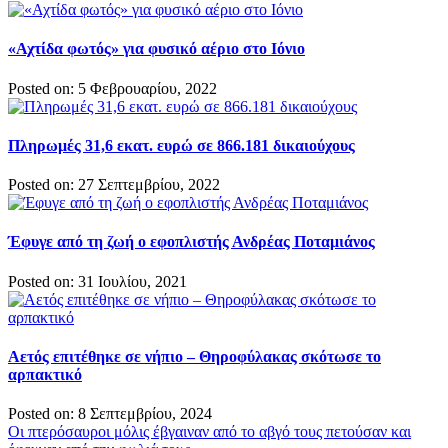
«Αχτίδα φωτός» για φυσικό αέριο στο Ιόνιο
Posted on: 5 Φεβρουαρίου, 2022
Πληρωμές 31,6 εκατ. ευρώ σε 866.181 δικαιούχους
Posted on: 27 Σεπτεμβρίου, 2022
Έφυγε από τη ζωή ο εφοπλιστής Ανδρέας Ποταμιάνος
Posted on: 31 Ιουλίου, 2021
Αετός επιτέθηκε σε νήπιο – Θηροφύλακας σκότωσε το
αρπακτικό
Posted on: 8 Σεπτεμβρίου, 2024
Πλοήγηση
Οι πτερόσαυροι μόλις έβγαιναν από το αβγό τους πετούσαν και