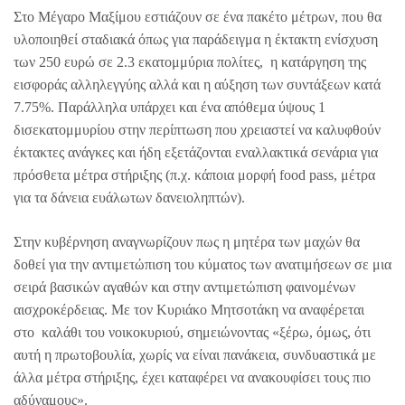
Στο Μέγαρο Μαξίμου εστιάζουν σε ένα πακέτο μέτρων, που θα
υλοποιηθεί σταδιακά όπως για παράδειγμα η έκτακτη ενίσχυση
των 250 ευρώ σε 2.3 εκατομμύρια πολίτες, η κατάργηση της
εισφοράς αλληλεγγύης αλλά και η αύξηση των συντάξεων κατά
7.75%. Παράλληλα υπάρχει και ένα απόθεμα ύψους 1
δισεκατομμυρίου στην περίπτωση που χρειαστεί να καλυφθούν
έκτακτες ανάγκες και ήδη εξετάζονται εναλλακτικά σενάρια για
πρόσθετα μέτρα στήριξης (π.χ. κάποια μορφή food pass, μέτρα
για τα δάνεια ευάλωτων δανειοληπτών).
Στην κυβέρνηση αναγνωρίζουν πως η μητέρα των μαχών θα
δοθεί για την αντιμετώπιση του κύματος των ανατιμήσεων σε μια
σειρά βασικών αγαθών και στην αντιμετώπιση φαινομένων
αισχροκέρδειας. Με τον Κυριάκο Μητσοτάκη να αναφέρεται
στο καλάθι του νοικοκυριού, σημειώνοντας «ξέρω, όμως, ότι
αυτή η πρωτοβουλία, χωρίς να είναι πανάκεια, συνδυαστικά με
άλλα μέτρα στήριξης, έχει καταφέρει να ανακουφίσει τους πιο
αδύναμους».