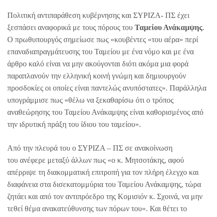
Πολιτική αντιπαράθεση κυβέρνησης και ΣΥΡΙΖΑ- ΠΣ έχει
ξεσπάσει αναφορικά με τους πόρους του
Ταμείου Ανάκαμψης
.
Ο πρωθυπουργός σημείωσε πως «κουβέντες «του αέρα» περί
επαναδιαπραγμάτευσης του Ταμείου με ένα νόμο και με ένα
άρθρο καλό είναι να μην ακούγονται διότι ακόμα μια φορά
παραπλανούν την ελληνική κοινή γνώμη και δημιουργούν
προσδοκίες οι οποίες είναι παντελώς ανυπόστατες». Παράλληλα
υπογράμμισε πως «θέλω να ξεκαθαρίσω ότι ο τρόπος
αναθεώρησης του Ταμείου Ανάκαμψης είναι καθορισμένος από
την ιδρυτική πράξη του ίδιου του ταμείου».
Από την πλευρά του ο ΣΥΡΙΖΑ – ΠΣ σε ανακοίνωση
του ανέφερε μεταξύ άλλων πως «ο κ. Μητσοτάκης, αφού
απέρριψε τη διακομματική επιτροπή για τον πλήρη έλεγχο και
διαφάνεια στα δισεκατομμύρια του Ταμείου Ανάκαμψης, τώρα
ζητάει και από τον αντιπρόεδρο της Κομισιόν κ. Σχοινά, να μην
τεθεί θέμα ανακατεύθυνσης των πόρων του». Και θέτει το