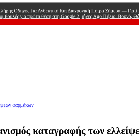
λήρης Οδηγός Για Ανθεκτική Και Διαχρονική Πέτρα Σήμερα — Γιατ
υμβουλές για πρώτη θέση στη Google
2 μήνες Ago
Πήλιο: Βουνό, Θ
 Men
είψεων φαρμάκων
ανισμός καταγραφής των ελλεί