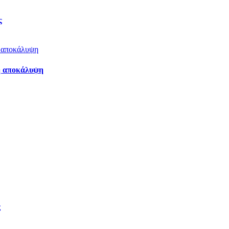
ς
λη αποκάλυψη
ς