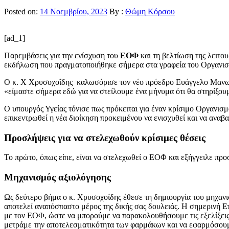
Posted on:
14 Νοεμβρίου, 2023
By :
Θώμη Κόρσου
[ad_1]
Παρεμβάσεις για την ενίσχυση του
ΕΟΦ
και τη βελτίωση της λειτο
εκδήλωση που πραγματοποιήθηκε σήμερα στα γραφεία του Οργανισ
Ο κ. Χ Χρυσοχοΐδης καλωσόρισε τον νέο πρόεδρο Ευάγγελο Μανωλό
«είμαστε σήμερα εδώ για να στείλουμε ένα μήνυμα ότι θα στηρίξου
Ο υπουργός Υγείας τόνισε πως πρόκειται για έναν κρίσιμο Οργανισμ
επικεντρωθεί η νέα διοίκηση προκειμένου να ενισχυθεί και να αναβ
Προσλήψεις για να στελεχωθούν κρίσιμες θέσεις
Το πρώτο, όπως είπε, είναι να στελεχωθεί ο ΕΟΦ και εξήγγειλε πρ
Μηχανισμός αξιολόγησης
Ως δεύτερο βήμα ο κ. Χρυσοχοΐδης έθεσε τη δημιουργία του μηχα
αποτελεί αναπόσπαστο μέρος της δικής σας δουλειάς. Η σημερινή Ε
με τον ΕΟΦ, ώστε να μπορούμε να παρακολουθήσουμε τις εξελίξεις
μετράμε την αποτελεσματικότητα των φαρμάκων και να εφαρμόσουμε