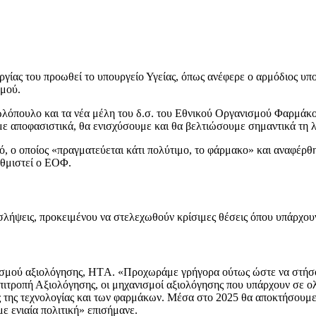
υργίας του προωθεί το υπουργείο Υγείας, όπως ανέφερε ο αρμόδιος υπ
μού.
πουλο και τα νέα μέλη του δ.σ. του Εθνικού Οργανισμού Φαρμάκου
με αποφασιστικά, θα ενισχύσουμε και θα βελτιώσουμε σημαντικά τη λ
ό, ο οποίος «πραγματεύεται κάτι πολύτιμο, το φάρμακο» και αναφέρθ
αθμιστεί ο ΕΟΦ.
οσλήψεις, προκειμένου να στελεχωθούν κρίσιμες θέσεις όπου υπάρχου
νισμού αξιολόγησης, HΤA. «Προχωράμε γρήγορα ούτως ώστε να στήσο
πιτροπή Αξιολόγησης, οι μηχανισμοί αξιολόγησης που υπάρχουν σε ο
 της τεχνολογίας και των φαρμάκων. Μέσα στο 2025 θα αποκτήσουμε 
 ενιαία πολιτική» επισήμανε.