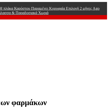
ί Η πλάκα Καρύστου Παραμένει Κορυφαία Επιλογή
2 μήνες Ago
άλασσα & Παραδοσιακά Χωριά
ψεων φαρμάκων