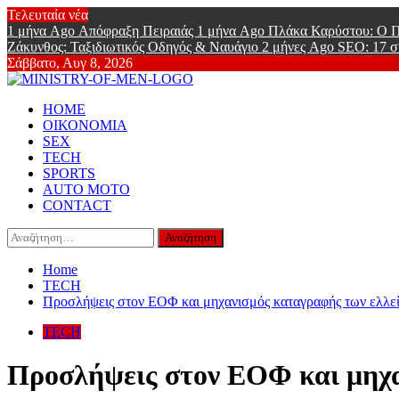
Skip
Τελευταία νέα
to
1 μήνα Ago
Απόφραξη Πειραιάς
1 μήνα Ago
Πλάκα Καρύστου: Ο Π
content
Ζάκυνθος: Ταξιδιωτικός Οδηγός & Ναυάγιο
2 μήνες Ago
SEO: 17 σ
Σάββατο, Αυγ 8, 2026
Ministry Of
Primary
Online Lifestyle περιοδικό για Aνδρες
HOME
Menu
ΟΙΚΟΝΟΜΙΑ
SEX
TECH
SPORTS
AUTO MOTO
CONTACT
Αναζήτηση
για:
Home
TECH
Προσλήψεις στον ΕΟΦ και μηχανισμός καταγραφής των ελλ
TECH
Προσλήψεις στον ΕΟΦ και μηχ