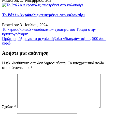
Posted on: 27 Νοεμβρίου, 2024
Το Ράλλυ Ακρόπολις επιστρέφει στο καλοκαίρι
Posted on: 31 Ιουλίου, 2024
Πλοήγηση
Το κερδοσκοπικό «πισώπλατο» χτύπημα του Τραμπ στην
κρυπτογράφηση
άρθρων
Πρώτη «ρήξη» για το μεγαλεπήβολο «Stargate» ύψους 500 δισ.
ευρώ
Αφήστε μια απάντηση
Η ηλ. διεύθυνση σας δεν δημοσιεύεται.
Τα υποχρεωτικά πεδία
σημειώνονται με
*
Σχόλιο
*