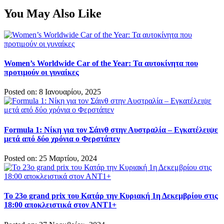
You May Also Like
Women’s Worldwide Car of the Year: Τα αυτοκίνητα που
προτιμούν οι γυναίκες
Posted on: 8 Ιανουαρίου, 2025
Formula 1: Νίκη για τον Σάινθ στην Αυστραλία – Εγκατέλειψε
μετά από δύο χρόνια ο Φερστάπεν
Posted on: 25 Μαρτίου, 2024
Το 23ο grand prix του Κατάρ την Κυριακή 1η Δεκεμβρίου στις
18:00 αποκλειστικά στον ΑΝΤ1+