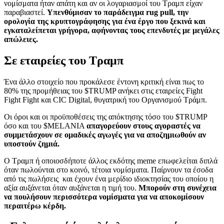
νομίσματα ήταν απάτη και αν οι λογαριασμοί του Τραμπ είχαν
παραβιαστεί.
Υπενθύμισαν το παράδειγμα rug pull, την
ορολογία της κρυπτογράφησης για ένα έργο που ξεκινά και
εγκαταλείπεται γρήγορα, αφήνοντας τους επενδυτές με μεγάλες
απώλειες.
Σε εταιρείες του Τραμπ
Ένα άλλο στοιχείο που προκάλεσε έντονη κριτική είναι πως το
80% της προμήθειας του $TRUMP ανήκει στις εταιρείες Fight
Fight Fight και CIC Digital, θυγατρική του Οργανισμού Τράμπ.
Οι όροι και οι προϋποθέσεις της απόκτησης τόσο του $TRUMP
όσο και του $MELANIA
απαγορεύουν στους αγοραστές να
συμμετάσχουν σε ομαδικές αγωγές για να αποζημιωθούν αν
υποστούν ζημιά.
Ο Τραμπ ή οποιοσδήποτε άλλος εκδότης meme επωφελείται διπλά
όταν πωλούνται στο κοινό, τέτοια νομίσματα. Παίρνουν τα έσοδα
από τις πωλήσεις και έχουν ένα μερίδιο ιδιοκτησίας του οποίου η
αξία αυξάνεται όταν αυξάνεται η τιμή του.
Μπορούν στη συνέχεια
να πουλήσουν περισσότερα νομίσματα για να αποκομίσουν
περαιτέρω κέρδη.