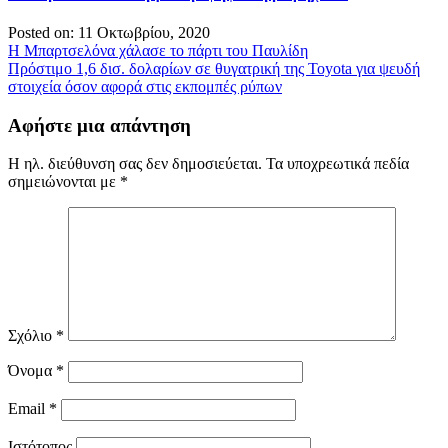
Posted on: 11 Οκτωβρίου, 2020
Πλοήγηση
Η Μπαρτσελόνα χάλασε το πάρτι του Παυλίδη
Πρόστιμο 1,6 δισ. δολαρίων σε θυγατρική της Toyota για ψευδή
άρθρων
στοιχεία όσον αφορά στις εκπομπές ρύπων
Αφήστε μια απάντηση
Η ηλ. διεύθυνση σας δεν δημοσιεύεται.
Τα υποχρεωτικά πεδία
σημειώνονται με
*
Σχόλιο
*
Όνομα
*
Email
*
Ιστότοπος