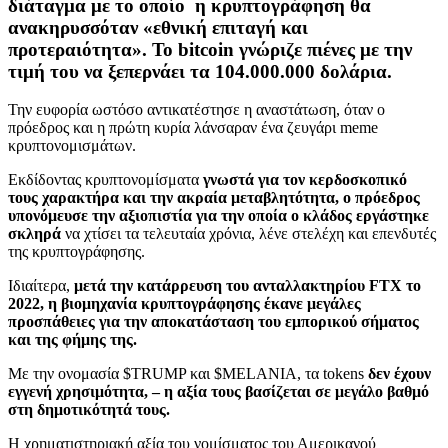
διάταγμα με το οποίο η κρυπτογράφηση θα
ανακηρυσσόταν «εθνική επιταγή και
προτεραιότητα». Το bitcoin γνώριζε πιένες με την
τιμή του να ξεπερνάει τα 104.000.000 δολάρια.
Την ευφορία ωστόσο αντικατέστησε η αναστάτωση, όταν ο
πρόεδρος και η πρώτη κυρία λάνσαραν ένα ζευγάρι meme
κρυπτονομισμάτων.
Εκδίδοντας κρυπτονομίσματα
γνωστά για τον κερδοσκοπικό
τους χαρακτήρα και την ακραία μεταβλητότητα,
ο πρόεδρος
υπονόμευσε την αξιοπιστία για την οποία ο κλάδος εργάστηκε
σκληρά
να χτίσει τα τελευταία χρόνια, λένε στελέχη και επενδυτές
της κρυπτογράφησης.
Ιδιαίτερα,
μετά την κατάρρευση του ανταλλακτηρίου FTX το
2022, η βιομηχανία κρυπτογράφησης έκανε μεγάλες
προσπάθειες για την αποκατάσταση του εμπορικού σήματος
και της φήμης της.
Με την ονομασία $TRUMP και $MELANIA, τα tokens
δεν έχουν
εγγενή χρησιμότητα, – η αξία τους βασίζεται σε μεγάλο βαθμό
στη δημοτικότητά τους.
Η χρηματιστηριακή αξία του νομίσματος του Αμερικανού