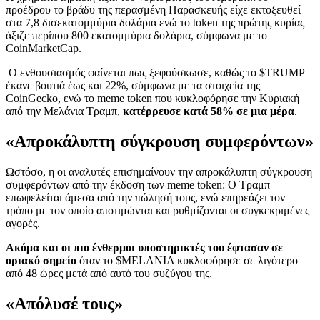
προέδρου το βράδυ της περασμένη Παρασκευής είχε εκτοξευθεί
στα 7,8 δισεκατομμύρια δολάρια ενώ το token της πρώτης κυρίας
άξιζε περίπου 800 εκατομμύρια δολάρια, σύμφωνα με το
CoinMarketCap.
Ο ενθουσιασμός φαίνεται πως ξεφούσκωσε, καθώς το $TRUMP
έκανε βουτιά έως και 22%, σύμφωνα με τα στοιχεία της
CoinGecko, ενώ το meme token που κυκλοφόρησε την Κυριακή
από την Μελάνια Τραμπ,
κατέρρευσε κατά 58% σε μια μέρα
.
«Απροκάλυπτη σύγκρουση συμφερόντων»
Ωστόσο, η οι αναλυτές επισημαίνουν την απροκάλυπτη σύγκρουση
συμφερόντων από την έκδοση των meme token: Ο Τραμπ
επωφελείται άμεσα από την πώλησή τους, ενώ επηρεάζει τον
τρόπο με τον οποίο αποτιμώνται και ρυθμίζονται οι συγκεκριμένες
αγορές.
Ακόμα και οι πιο ένθερμοι υποστηρικτές του έφτασαν σε
οριακό σημείο
όταν το $MELANIA κυκλοφόρησε σε λιγότερο
από 48 ώρες μετά από αυτό του συζύγου της.
«Απόλυσέ τους»