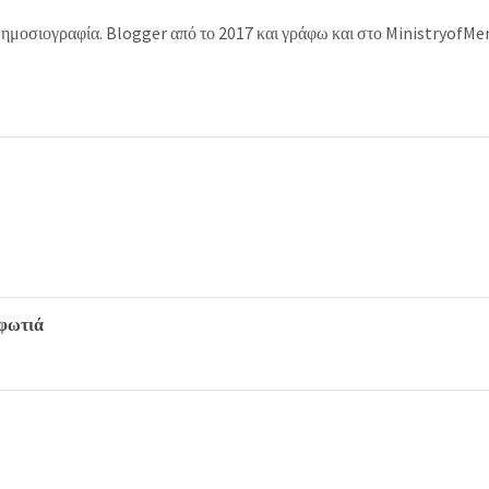
δημοσιογραφία. Blogger από το 2017 και γράφω και στο MinistryofMe
 φωτιά