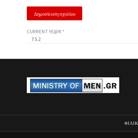
CURRENT YE@R
*
ΦΙΛΙΚ