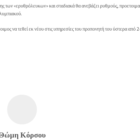
ης των «ερυθρόλευκων» και σταδιακά θα ανεβάζει ρυθμούς, προετοιμ
Ολυμπιακού.
ιμος να τεθεί εκ νέου στις υπηρεσίες του προπονητή του ύστερα από 2
Θώμη Κόρσου