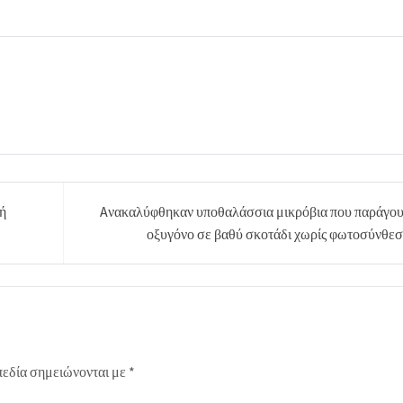
κή
Aνακαλύφθηκαν υποθαλάσσια μικρόβια που παράγο
οξυγόνο σε βαθύ σκοτάδι χωρίς φωτοσύνθε
πεδία σημειώνονται με
*