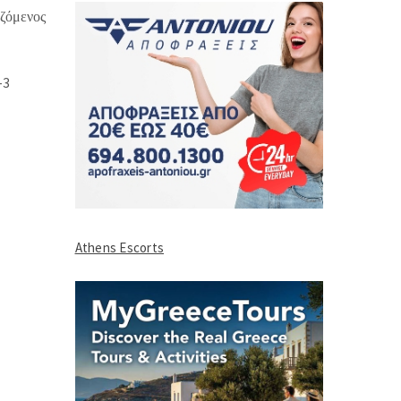
αζόμενος
-3
Athens Escorts