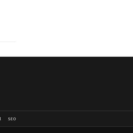
Η
SEO