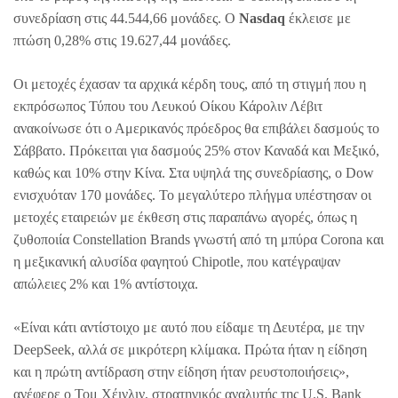
συνεδρίαση στις 44.544,66 μονάδες. Ο
Nasdaq
έκλεισε με
πτώση 0,28% στις 19.627,44 μονάδες.
Οι μετοχές έχασαν τα αρχικά κέρδη τους, από τη στιγμή που η
εκπρόσωπος Τύπου του Λευκού Οίκου Κάρολιν Λέβιτ
ανακοίνωσε ότι ο Αμερικανός πρόεδρος θα επιβάλει δασμούς το
Σάββατο. Πρόκειται για δασμούς 25% στον Καναδά και Μεξικό,
καθώς και 10% στην Κίνα. Στα υψηλά της συνεδρίασης, ο Dow
ενισχυόταν 170 μονάδες. Το μεγαλύτερο πλήγμα υπέστησαν οι
μετοχές εταιρειών με έκθεση στις παραπάνω αγορές, όπως η
ζυθοποιία Constellation Brands γνωστή από τη μπύρα Corona και
η μεξικανική αλυσίδα φαγητού Chipotle, που κατέγραψαν
απώλειες 2% και 1% αντίστοιχα.
«Είναι κάτι αντίστοιχο με αυτό που είδαμε τη Δευτέρα, με την
DeepSeek, αλλά σε μικρότερη κλίμακα. Πρώτα ήταν η είδηση
και η πρώτη αντίδραση στην είδηση ήταν ρευστοποιήσεις»,
ανέφερε ο Τομ Χέινλιν, στρατηγικός αναλυτής της U.S. Bank