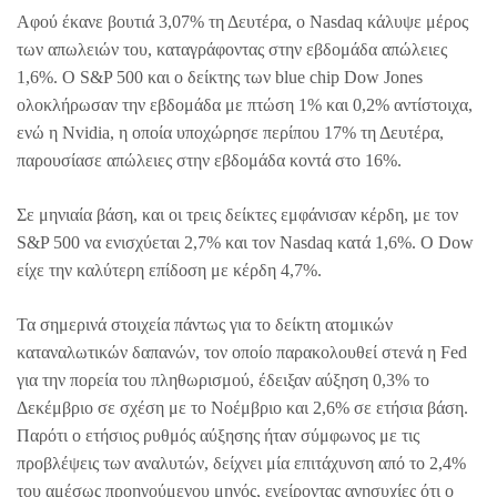
Αφού έκανε βουτιά 3,07% τη Δευτέρα, ο Nasdaq κάλυψε μέρος
των απωλειών του, καταγράφοντας στην εβδομάδα απώλειες
1,6%. Ο S&P 500 και ο δείκτης των blue chip Dow Jones
ολοκλήρωσαν την εβδομάδα με πτώση 1% και 0,2% αντίστοιχα,
ενώ η Nvidia, η οποία υποχώρησε περίπου 17% τη Δευτέρα,
παρουσίασε απώλειες στην εβδομάδα κοντά στο 16%.
Σε μηνιαία βάση, και οι τρεις δείκτες εμφάνισαν κέρδη, με τον
S&P 500 να ενισχύεται 2,7% και τον Nasdaq κατά 1,6%. Ο Dow
είχε την καλύτερη επίδοση με κέρδη 4,7%.
Τα σημερινά στοιχεία πάντως για το δείκτη ατομικών
καταναλωτικών δαπανών, τον οποίο παρακολουθεί στενά η Fed
για την πορεία του πληθωρισμού, έδειξαν αύξηση 0,3% το
Δεκέμβριο σε σχέση με το Νοέμβριο και 2,6% σε ετήσια βάση.
Παρότι ο ετήσιος ρυθμός αύξησης ήταν σύμφωνος με τις
προβλέψεις των αναλυτών, δείχνει μία επιτάχυνση από το 2,4%
του αμέσως προηγούμενου μηνός, εγείροντας ανησυχίες ότι ο