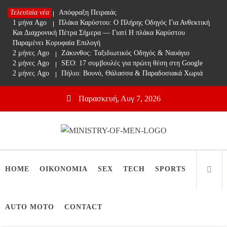
Skip
Τελευταία νέα
1 μήνα Ago
Απόφραξη Πειραιάς
to
1 μήνα Ago
Πλάκα Καρύστου: Ο Πλήρης Οδηγός Για Ανθεκτική
content
Και Διαχρονική Πέτρα Σήμερα — Γιατί Η πλάκα Καρύστου
Παραμένει Κορυφαία Επιλογή
2 μήνες Ago
Ζάκυνθος: Ταξιδιωτικός Οδηγός & Ναυάγιο
2 μήνες Ago
SEO: 17 συμβουλές για πρώτη θέση στη Google
2 μήνες Ago
Πήλιο: Βουνό, Θάλασσα & Παραδοσιακά Χωριά
Παρασκευή, Αυγ 7, 2026
Ministry Of Men
Online Lifestyle περιοδικό για Aνδρες
HOME
ΟΙΚΟΝΟΜΙΑ
SEX
TECH
SPORTS
AUTO MOTO
CONTACT