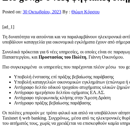
Posted on:
30 Οκτωβρίου, 2023
By :
Θώμη Κόρσου
[ad_1]
Τη δυνατότητα να αιτούνται και να παραλαμβάνουν ηλεκτρονικά αντί
υποβάλουν καταγγελία για οικονομικά εγκλήματα έχουν από σήμερα
Συνολικά πρόκειται για 6 νέες υπηρεσίες, οι οποίες είναι σε παρ
Παπαστεργίου, και
Προστασίας του Πολίτη
, Γιάννη Οικονόμου.
Πιο συγκεκριμένα οι υπηρεσίες που παρέχονται πλέον μέσω του gov
Υποβολή ένστασης επί πράξης βεβαίωσης παράβασης
Υποβολή καταγγελιών οικονομικών εγκλημάτων (επώνυμα ή
Αντίγραφο δελτίο οδικού τροχαίου ατυχήματος υλικών ζημιών
Αντίγραφο ημερήσιου δελτίου οχήματος ΕΛ.ΑΣ.
Αντίγραφο τηλεφωνικής κλήσης στην Άμεση Δράση
Αντίγραφο πράξης βεβαίωσης παράβασης
Οι πολίτες μπορούν με τρόπο φιλικό και απλό να υποβάλλουν αίτησ
Taxisnet ή web banking. Συγχρόνως, μέσα από τις ηλεκτρονικές θυρ
του αιτήματός τους, χωρίς να χρειάζεται να επισκεφθούν καμία υπηρ