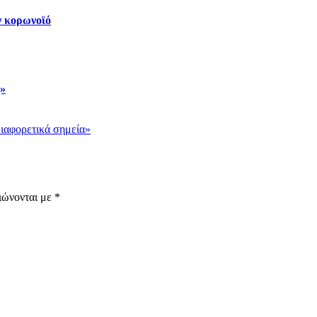
ν κορωνοϊό
ς»
διαφορετικά σημεία»
ιώνονται με
*