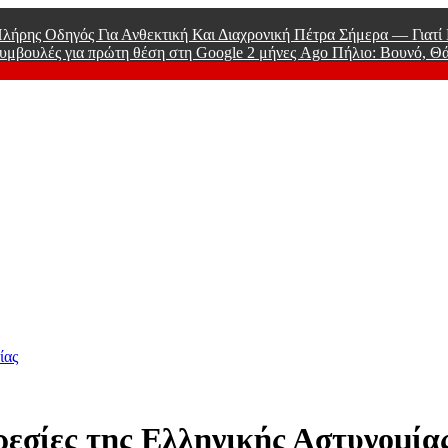
λήρης Οδηγός Για Ανθεκτική Και Διαχρονική Πέτρα Σήμερα — Γιατ
υμβουλές για πρώτη θέση στη Google
2 μήνες Ago
Πήλιο: Βουνό, Θ
 Men
ίας
ρεσίες της Ελληνικής Αστυνομία