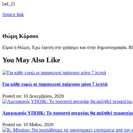
[ad_2]
Source link
Θώμη Κόρσου
Είμαι η Θώμη. Έχω έφεση στο γράψιμο και στην δημοσιογραφία. Bl
You May Also Like
Για κάθε ευρώ οι παραγωγοί παίρνουν μόνο 7 λεπτά
Posted on: 10 Δεκεμβρίου, 2020
Αμερικανός ΥΠΟΙΚ: Το ποσοστό ανεργίας θα αυξηθεί περαιτέ
Posted on: 10 Μαΐου, 2020