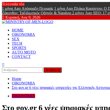
Skip
Τελευταία νέα
to
1 μήνα Ago
Απόφραξη Πειραιάς
1 μήνα Ago
Πλάκα Καρύστου: Ο Π
content
Ζάκυνθος: Ταξιδιωτικός Οδηγός & Ναυάγιο
2 μήνες Ago
SEO: 17 σ
Κυριακή, Αυγ 9, 2026
Ministry Of
Primary
Online Lifestyle περιοδικό για Aνδρες
HOME
Menu
ΟΙΚΟΝΟΜΙΑ
SEX
TECH
SPORTS
AUTO MOTO
CONTACT
Αναζήτηση
για:
Home
ΟΙΚΟΝΟΜΙΑ
Στο gov.gr 6 νέες ψηφιακές υπηρεσίες της Ελληνικής Αστυνομ
ΟΙΚΟΝΟΜΙΑ
Στο gov.gr 6 νέες ψηφιακές υπη