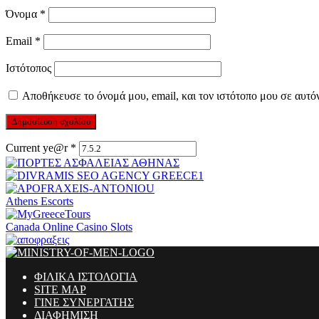
Όνομα
*
Email
*
Ιστότοπος
Αποθήκευσε το όνομά μου, email, και τον ιστότοπο μου σε αυτό
Current ye@r
*
Athens Escorts
Canada Online Casino Slots
ΦΙΛΙΚΑ ΙΣΤΟΛΟΓΙΑ
SITE MAP
ΓΙΝΕ ΣΥΝΕΡΓΑΤΗΣ
ΔΙΑΦΗΜΙΣΗ