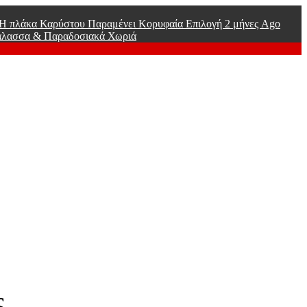
ί Η πλάκα Καρύστου Παραμένει Κορυφαία Επιλογή
2 μήνες Ago
άλασσα & Παραδοσιακά Χωριά
ς