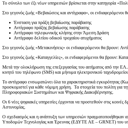
Το σύνολο των έξι νέων υπηρεσιών βρίσκεται στην κατηγορία «Πολί
Στο γεγονός ζωής «Βεβαιώσεις και αντίγραφα», οι ενδιαφερόμενοι θ
Ένσταση για πράξη βεβαίωσης παράβασης
Αντίγραφο πράξης βεβαίωσης παράβασης
Αντίγραφο τηλεφωνικής κλήσης στην Άμεση Δράση
Αντίγραφο δελτίου οδικού τροχαίου ατυχήματος
Στο γεγονός ζωής «Μετακινήσεις» οι ενδιαφερόμενοι θα βρουν: Αντ
Στο γεγονός ζωής «Καταγγελίες», οι ενδιαφερόμενοι θα βρουν: Κατα
Μετά την ολοκλήρωση της επεξεργασίας του αιτήματος από την ΕΛ.
κινητό του τηλέφωνο (SMS) και μήνυμα ηλεκτρονικού ταχυδρομείου 
Το αντίγραφο ενσωματώνει όλα τα χαρακτηριστικά εγκυρότητας (Κω
προσκομιστεί για κάθε νόμιμη χρήση. Τα στοιχεία του πολίτη για τ
Πληροφοριακών Συστημάτων και Ψηφιακής Διακυβέρνησης.
Οι 6 νέες ψηφιακές υπηρεσίες έρχονται να προστεθούν στις κοινές
Αστυνομίας.
Ο σχεδιασμός και η ανάπτυξη των υπηρεσιών πραγματοποιήθηκαν α
Υποδομών Τεχνολογίας και Έρευνας (ΕΔΥΤΕ ΑΕ – GRNET) του υπ