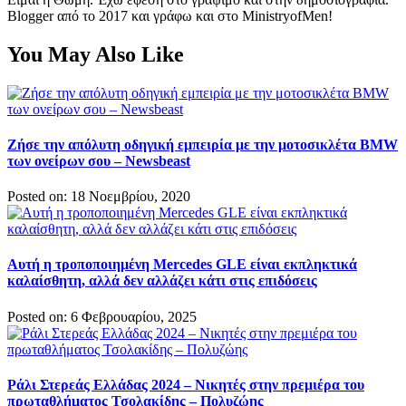
Blogger από το 2017 και γράφω και στο MinistryofMen!
You May Also Like
Ζήσε την απόλυτη οδηγική εμπειρία με την μοτοσικλέτα BMW
των ονείρων σου – Newsbeast
Posted on: 18 Νοεμβρίου, 2020
Αυτή η τροποποιημένη Mercedes GLE είναι εκπληκτικά
καλαίσθητη, αλλά δεν αλλάζει κάτι στις επιδόσεις
Posted on: 6 Φεβρουαρίου, 2025
Ράλι Στερεάς Ελλάδας 2024 – Νικητές στην πρεμιέρα του
πρωταθλήματος Τσολακίδης – Πολυζώης