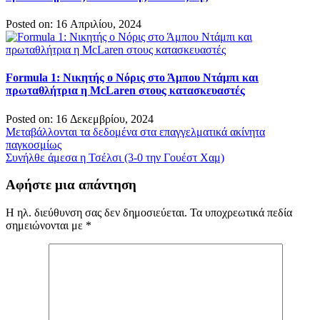
Posted on: 16 Απριλίου, 2024
Formula 1: Νικητής ο Νόρις στο Άμπου Ντάμπι και
πρωταθλήτρια η McLaren στους κατασκευαστές
Posted on: 16 Δεκεμβρίου, 2024
Πλοήγηση
Μεταβάλλονται τα δεδομένα στα επαγγελματικά ακίνητα
παγκοσμίως
άρθρων
Συνήλθε άμεσα η Τσέλσι (3-0 την Γουέστ Χαμ)
Αφήστε μια απάντηση
Η ηλ. διεύθυνση σας δεν δημοσιεύεται.
Τα υποχρεωτικά πεδία
σημειώνονται με
*