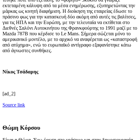
εκτεταμένη κάλυψη από τα μέσα ενημέρωσης, εξυπηρετώντας την
μάρκας ως κινητή διαφήμιση. Η διοίκηση της εταιρείας έδωσε το
πράσινο φως για την κατασκευή δύο ακόμη από αυτές τις βαλίτσες,
για τις ΗΠΑ και την Ευρώπη, με την τελευταία να εκτίθεται στο
Διεθνές Σαλόνι Αυτοκινήτου της Φρανκφούρτης το 1991 μαζί με το
Mazda 787B που κέρδισε το Le Mans. Σήμερα σώζεται μόνο το
αμερικανικό μοντέλο, με το αρχικό να αναφέρεται ως «καταστροφή
από ατύχημα», ενώ το ευρωπαϊκό αντίγραφο εξαφανίστηκε κάτω
από άγνωστες συνθήκες.
Νίκος Τσάδαρης
[ad_2]
Source link
Θώμη Κόρσου
Είμαι η Θώμη. Έχω έφεση στο γράψιμο και στην δημοσιογραφία.