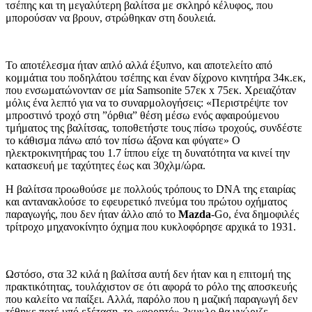
τσέπης και τη μεγαλύτερη βαλίτσα με σκληρό κέλυφος, που
μπορούσαν να βρουν, στρώθηκαν στη δουλειά.
Το αποτέλεσμα ήταν απλό αλλά έξυπνο, και αποτελείτο από
κομμάτια του ποδηλάτου τσέπης και έναν δίχρονο κινητήρα 34κ.εκ,
που ενσωματώνονταν σε μία Samsonite 57εκ x 75εκ. Χρειαζόταν
μόλις ένα λεπτό για να το συναρμολογήσεις: «Περιστρέψτε τον
μπροστινό τροχό στη ”όρθια” θέση μέσω ενός αφαιρούμενου
τμήματος της βαλίτσας, τοποθετήστε τους πίσω τροχούς, συνδέστε
το κάθισμα πάνω από τον πίσω άξονα και φύγατε» Ο
ηλεκτροκινητήρας του 1.7 ίππου είχε τη δυνατότητα να κινεί την
κατασκευή με ταχύτητες έως και 30χλμ/ώρα.
Η βαλίτσα προωθούσε με πολλούς τρόπους το DNA της εταιρίας
και αντανακλούσε το εφευρετικό πνεύμα του πρώτου οχήματος
παραγωγής, που δεν ήταν άλλο από το
Mazda
-Go, ένα δημοφιλές
τρίτροχο μηχανοκίνητο όχημα που κυκλοφόρησε αρχικά το 1931.
Ωστόσο, στα 32 κιλά η βαλίτσα αυτή δεν ήταν και η επιτομή της
πρακτικότητας, τουλάχιστον σε ότι αφορά το ρόλο της αποσκευής
που καλείτο να παίξει. Αλλά, παρόλο που η μαζική παραγωγή δεν
τέθηκε ποτέ υπό εξέταση, το «φορητό» 3κυκλο θα γνώριζε