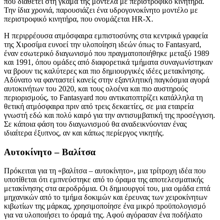
που διαθέτει στη γκάμα της μοντέλα με περιστροφικό κινητήρα.
Την ίδια χρονιά, παρουσιάζει ένα υδρογονοκίνητο μοντέλο με
περιστροφικό κινητήρα, που ονομάζεται HR-X.
Η περιρρέουσα ατμόσφαιρα εμπιστοσύνης στα κεντρικά γραφεία
της Χιροσίμα ευνοεί την υλοποίηση ιδεών όπως το Fantasyard,
έναν εσωτερικό διαγωνισμό που πραγματοποιήθηκε μεταξύ 1989
και 1991, όπου ομάδες από διαφορετικά τμήματα συναγωνίστηκαν
να βρουν τις καλύτερες και πιο δημιουργικές ιδέες μετακίνησης.
Αδύνατο να φανταστεί κανείς στην εξαντλητική παγκόσμια αγορά
αυτοκινήτων του 2020, και τους ολοένα και πιο αυστηρούς
περιορισμούς, το Fantasyard που αντικατοπτρίζει κατάλληλα τη
θετική ατμόσφαιρα πριν από τρεις δεκαετίες, σε μια εταιρεία
γνωστή εδώ και πολύ καιρό για την αντισυμβατική της προσέγγιση.
Σε κάποια φάση του διαγωνισμού θα αναδεικνύονταν ένας
ιδιαίτερα έξυπνος, αν και κάπως περίεργος νικητής.
Αυτοκίνητο – Βαλίτσα
Πρόκειται για τη «βαλίτσα – αυτοκίνητο», μια τρίτροχη ιδέα που
υποτίθεται ότι εμπνεύστηκε από το όραμα της αποτελεσματικής
μετακίνησης στα αεροδρόμια. Οι δημιουργοί του, μια ομάδα επτά
μηχανικών από το τμήμα δοκιμών και έρευνας των χειροκίνητων
κιβωτίων της μάρκας, χρησιμοποίησε ένα μικρό προϋπολογισμό
για να υλοποιήσει το όραμά της. Αφού αγόρασαν ένα ποδήλατο