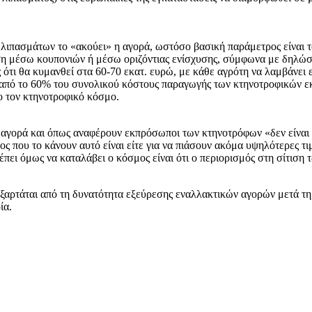
 λιπασμάτων το «ακούει» η αγορά, ωστόσο βασική παράμετρος είναι τ
ση μέσω κουπονιών ή μέσω οριζόντιας ενίσχυσης, σύμφωνα με δηλώσε
ότι θα κυμανθεί στα 60-70 εκατ. ευρώ, με κάθε αγρότη να λαμβάνει 
 από το 60% του συνολικού κόστους παραγωγής των κτηνοτροφικών εκ
ο τον κτηνοτροφικό κόσμο.
 αγορά και όπως αναφέρουν εκπρόσωποι των κτηνοτρόφων «δεν είναι μ
γος που το κάνουν αυτό είναι είτε για να πιάσουν ακόμα υψηλότερες τ
ει όμως να καταλάβει ο κόσμος είναι ότι ο περιορισμός στη σίτιση
εξαρτάται από τη δυνατότητα εξεύρεσης εναλλακτικών αγορών μετά τ
ία.