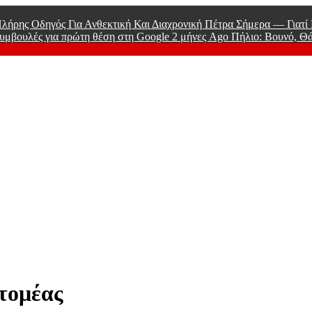
λήρης Οδηγός Για Ανθεκτική Και Διαχρονική Πέτρα Σήμερα — Γιατ
υμβουλές για πρώτη θέση στη Google
2 μήνες Ago
Πήλιο: Βουνό, Θ
 Men
τομέας