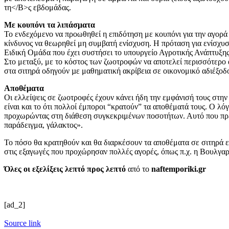
τη</B>ς εβδομάδας.
Με κουπόνι τα λιπάσματα
Το ενδεχόμενο να προωθηθεί η επιδότηση με κουπόνι για την αγορά
κίνδυνος να θεωρηθεί μη συμβατή ενίσχυση. Η πρόταση για ενίσχυ
Ειδική Ομάδα που έχει συστήσει το υπουργείο Αγροτικής Ανάπτυξης 
Στο μεταξύ, με το κόστος των ζωοτροφών να αποτελεί περισσότερο
στα σιτηρά οδηγούν µε μαθηματική ακρίβεια σε οικονομικό αδιέξοδ
Αποθέματα
Οι ελλείψεις σε ζωοτροφές έχουν κάνει ήδη την εμφάνισή τους στην
είναι και το ότι πολλοί έμποροι “κρατούν” τα αποθέματά τους. Ο λό
προχωρώντας στη διάθεση συγκεκριμένων ποσοτήτων. Αυτό που πρέπ
παράδειγμα, γάλακτος».
Το πόσο θα κρατηθούν και θα διαρκέσουν τα αποθέματα σε σιτηρά 
στις εξαγωγές που προχώρησαν πολλές αγορές, όπως π.χ. η Βουλγαρ
Όλες οι εξελίξεις λεπτό προς λεπτό
από το
naftemporiki.gr
[ad_2]
Source link