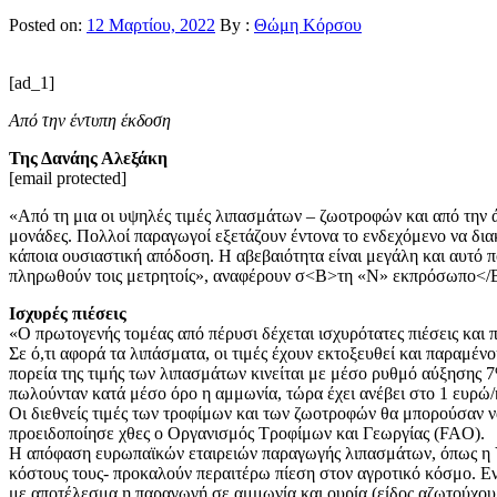
Posted on:
12 Μαρτίου, 2022
By :
Θώμη Κόρσου
[ad_1]
Από την έντυπη έκδοση
Της Δανάης Αλεξάκη
[email protected]
«Από τη μια οι υψηλές τιμές λιπασμάτων – ζωοτροφών και από την ά
μονάδες. Πολλοί παραγωγοί εξετάζουν έντονα το ενδεχόμενο να δια
κάποια ουσιαστική απόδοση. Η αβεβαιότητα είναι μεγάλη και αυτό πο
πληρωθούν τοις μετρητοίς», αναφέρουν σ<B>τη «Ν» εκπρόσωπο</B
Ισχυρές πιέσεις
«Ο πρωτογενής τομέας από πέρυσι δέχεται ισχυρότατες πιέσεις και
Σε ό,τι αφορά τα λιπάσματα, οι τιμές έχουν εκτοξευθεί και παραμ
πορεία της τιμής των λιπασμάτων κινείται με μέσο ρυθμό αύξησης
πωλούνταν κατά μέσο όρο η αμμωνία, τώρα έχει ανέβει στο 1 ευρώ/
Οι διεθνείς τιμές των τροφίμων και των ζωοτροφών θα μπορούσαν
προειδοποίησε χθες ο Οργανισμός Τροφίμων και Γεωργίας (FAO).
Η απόφαση ευρωπαϊκών εταιρειών παραγωγής λιπασμάτων, όπως η Yar
κόστους τους- προκαλούν περαιτέρω πίεση στον αγροτικό κόσμο. Ενδ
με αποτέλεσμα η παραγωγή σε αμμωνία και ουρία (είδος αζωτούχου 