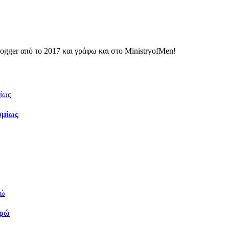
ogger από το 2017 και γράφω και στο MinistryofMen!
σμίως
υρώ