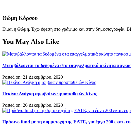
Θώμη Κόρσου
Είμαι η Θώμη. Έχω έφεση στο γράψιμο και στην δημοσιογραφία. Bl
You May Also Like
Μεταβάλλονται τα δεδομένα στα επαγγελματικά ακίνητα παγκο
Posted on: 21 Δεκεμβρίου, 2020
Πεκίνο: Ανάγκη αμοιβαίων προσπαθειών Κίνας
Posted on: 26 Δεκεμβρίου, 2020
Πράσινο fund με τη συμμετοχή της ΕΑΤΕ, για έργα 200 εκατ. ε