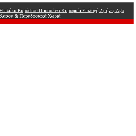
ί Η πλάκα Καρύστου Παραμένει Κορυφαία Επιλογή
2 μήνες Ago
άλασσα & Παραδοσιακά Χωριά