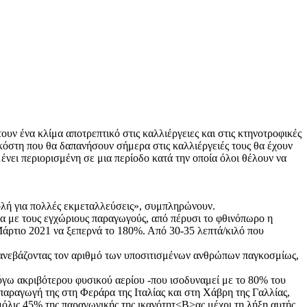
υν ένα κλίμα αποτρεπτικό στις καλλιέργειες και στις κτηνοτροφικές
 κόστη που θα δαπανήσουν σήμερα στις καλλιέργειές τους θα έχουν
μένει περιορισμένη σε μια περίοδο κατά την οποία όλοι θέλουν να
βολή για πολλές εκμεταλλεύσεις», συμπληρώνουν.
να με τους εγχώριους παραγωγούς, από πέρυσι το φθινόπωρο η
Μάρτιο 2021 να ξεπερνά το 180%. Από 30-35 λεπτά/κιλό που
 ανεβάζοντας τον αριθμό των υποσιτισμένων ανθρώπων παγκοσμίως,
λόγω ακριβότερου φυσικού αερίου -που ισοδυναμεί με το 80% του
παραγωγή της στη Φεράρα της Ιταλίας και στη Χάβρη της Γαλλίας,
μόλις 45% της παραγωγικής της ικανότητ<B>ας μέχρι τη λήξη αυτής