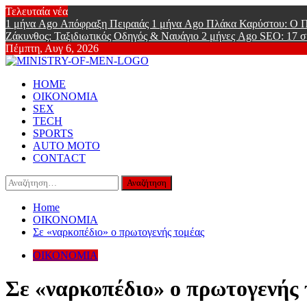
Skip
Τελευταία νέα
to
1 μήνα Ago
Απόφραξη Πειραιάς
1 μήνα Ago
Πλάκα Καρύστου: Ο Π
content
Ζάκυνθος: Ταξιδιωτικός Οδηγός & Ναυάγιο
2 μήνες Ago
SEO: 17 σ
Πέμπτη, Αυγ 6, 2026
Ministry Of
Primary
Online Lifestyle περιοδικό για Aνδρες
HOME
Menu
ΟΙΚΟΝΟΜΙΑ
SEX
TECH
SPORTS
AUTO MOTO
CONTACT
Αναζήτηση
για:
Home
ΟΙΚΟΝΟΜΙΑ
Σε «ναρκοπέδιο» ο πρωτογενής τομέας
ΟΙΚΟΝΟΜΙΑ
Σε «ναρκοπέδιο» ο πρωτογενής 