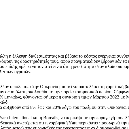
λλη η έλλειψη διαθεσιμότητας και βέβαια το κόστος ενέργειας συνθέτο
κόψουν τις δραστηριότητές τους, αφού πραγματικά δεν ξέρουν εάν τα
υ επίσης πρέπει να τονιστεί είναι ότι η ρευστότητα στον κλάδο παρα
>ι των αγροτών.
 πλέον ο πόλεμος στην Ουκρανία μπορεί να αποτελέσει τη χαριστική 
ένουν σε απόλυτη ακολουθία με την πορεία του φυσικού αερίου. Σύμφω
 7% μηνιαίως, φθάνοντας σήμερα η σύγκριση τιμών Μάρτιου 2022 με 
κιλό.
 να αυξηθούν από 8% έως και 20% λόγω του πολέμου στην Ουκρανία,
a International και η Borealis, να περικόψουν την παραγωγή τους 
εικτικά αναφέρεται ότι η νορβηγική Υara περικόπτει προσωρινά την 
λιπάσματος) στις ευρωπαϊκές της εγκαταστάσεις να διαμορφωθεί σε 