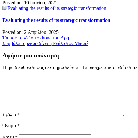
Posted on: 16 Ιουνίου, 2021
Evaluating the results of its strategic transformation
Posted on: 2 Απριλίου, 2025
Πλοήγηση
Έπιασε το «21» το drone του Άρη
Συμβόλαιο-ρεκόρ δίνει η Ρεάλ στον Μπαπέ
άρθρων
Αφήστε μια απάντηση
Η ηλ. διεύθυνση σας δεν δημοσιεύεται.
Τα υποχρεωτικά πεδία σημε
Σχόλιο
*
Όνομα
*
Email
*