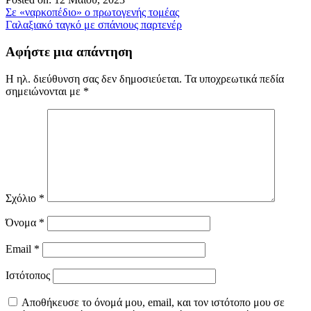
Πλοήγηση
Σε «ναρκοπέδιο» ο πρωτογενής τομέας
Γαλαξιακό ταγκό με σπάνιους παρτενέρ
άρθρων
Αφήστε μια απάντηση
Η ηλ. διεύθυνση σας δεν δημοσιεύεται.
Τα υποχρεωτικά πεδία
σημειώνονται με
*
Σχόλιο
*
Όνομα
*
Email
*
Ιστότοπος
Αποθήκευσε το όνομά μου, email, και τον ιστότοπο μου σε