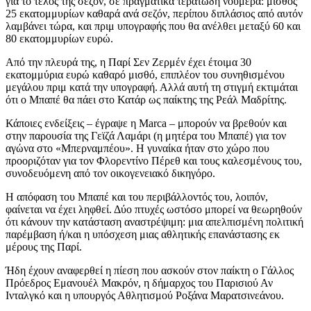
για το τέλος της σεζόν, σε πραγματικά τερατώδη νούμερα: μισθός
25 εκατομμυρίων καθαρά ανά σεζόν, περίπου διπλάσιος από αυτόν
λαμβάνει τώρα, και πριμ υπογραφής που θα ανέλθει μεταξύ 60 και
80 εκατομμυρίων ευρώ.
Από την πλευρά της, η Παρί Σεν Ζερμέν έχει έτοιμα 30
εκατομμύρια ευρώ καθαρό μισθό, επιπλέον του συνηθισμένου
μεγάλου πριμ κατά την υπογραφή. Αλλά αυτή τη στιγμή εκτιμάται
ότι ο Μπαπέ θα πάει στο Κατάρ ως παίκτης της Ρεάλ Μαδρίτης.
Κάποιες ενδείξεις – έγραψε η Marca – μπορούν να βρεθούν και
στην παρουσία της Γεϊζά Λαμάρι (η μητέρα του Μπαπέ) για τον
αγώνα στο «Μπερναμπέου». Η γυναίκα ήταν στο χώρο που
προοριζόταν για τον Φλορεντίνο Πέρεθ και τους καλεσμένους του,
συνοδευόμενη από τον οικογενειακό δικηγόρο.
Η απόφαση του Μπαπέ και του περιβάλλοντός του, λοιπόν,
φαίνεται να έχει ληφθεί. Δύο πτυχές ωστόσο μπορεί να θεωρηθούν
ότι κάνουν την κατάσταση αναστρέψιμη: μια απελπισμένη πολιτική
παρέμβαση ή/και η υπόσχεση μιας αθλητικής επανάστασης εκ
μέρους της Παρί.
Ήδη έχουν αναφερθεί η πίεση που ασκούν στον παίκτη ο Γάλλος
Πρόεδρος Εμανουέλ Μακρόν, η δήμαρχος του Παρισιού Αν
Ινταλγκό και η υπουργός Αθλητισμού Ροξάνα Μαρατσινεάνου.