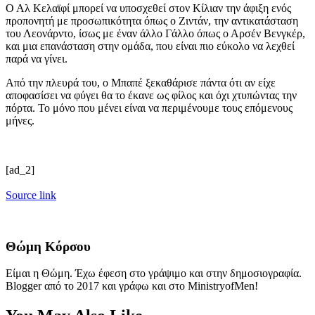
Ο Αλ Κελαϊφί μπορεί να υποσχεθεί στον Κίλιαν την άφιξη ενός
προπονητή με προσωπικότητα όπως ο Ζιντάν, την αντικατάσταση
του Λεονάρντο, ίσως με έναν άλλο Γάλλο όπως ο Αρσέν Βενγκέρ,
και μια επανάσταση στην ομάδα, που είναι πιο εύκολο να λεχθεί
παρά να γίνει.
Από την πλευρά του, ο Μπαπέ ξεκαθάρισε πάντα ότι αν είχε
αποφασίσει να φύγει θα το έκανε ως φίλος και όχι χτυπώντας την
πόρτα. Το μόνο που μένει είναι να περιμένουμε τους επόμενους
μήνες.
[ad_2]
Source link
Θώμη Κόρσου
Είμαι η Θώμη. Έχω έφεση στο γράψιμο και στην δημοσιογραφία.
Blogger από το 2017 και γράφω και στο MinistryofMen!