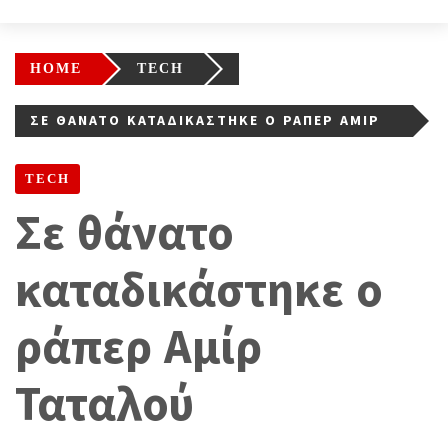
HOME
TECH
ΣΕ ΘΆΝΑΤΟ ΚΑΤΑΔΙΚΆΣΤΗΚΕ Ο ΡΆΠΕΡ ΑΜΊΡ
ΤΑΤΑΛΟΎ
TECH
Σε θάνατο
καταδικάστηκε ο
ράπερ Αμίρ
Ταταλού