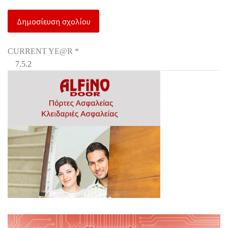
CURRENT YE@R
*