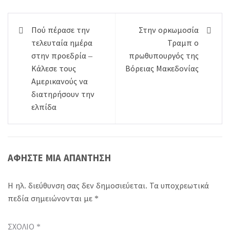
Πλοήγηση
Πού πέρασε την
Στην ορκωμοσία
άρθρων
τελευταία ημέρα
Τραμπ ο
στην προεδρία –
πρωθυπουργός της
Κάλεσε τους
Βόρειας Μακεδονίας
Αμερικανούς να
διατηρήσουν την
ελπίδα
ΑΦΉΣΤΕ ΜΙΑ ΑΠΆΝΤΗΣΗ
Η ηλ. διεύθυνση σας δεν δημοσιεύεται.
Τα υποχρεωτικά
πεδία σημειώνονται με
*
ΣΧΌΛΙΟ
*