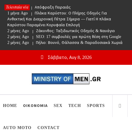
Skip
Τελευταία νέα
1 μήνα Ago
Απόφραξη Πειραιάς
to
1 μήνα Ago
Πλάκα Καρύστου: Ο Πλήρης Οδηγός Για
content
Ανθεκτική Και Διαχρονική Πέτρα Σήμερα — Γιατί Η πλάκα
Καρύστου Παραμένει Κορυφαία Επιλογή
2 μήνες Ago
Ζάκυνθος: Ταξιδιωτικός Οδηγός & Ναυάγιο
2 μήνες Ago
SEO: 17 συμβουλές για πρώτη θέση στη Google
2 μήνες Ago
Πήλιο: Βουνό, Θάλασσα & Παραδοσιακά Χωριά
Σάββατο, Αυγ 8, 2026
Ministry Of Men
Online Lifestyle περιοδικό για Aνδρες
HOME
ΟΙΚΟΝΟΜΙΑ
SEX
TECH
SPORTS
AUTO MOTO
CONTACT