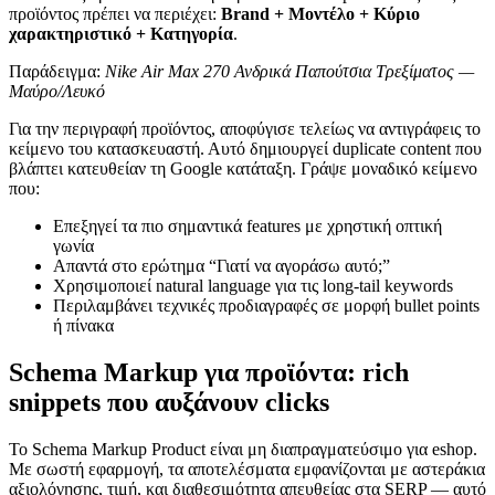
προϊόντος πρέπει να περιέχει:
Brand + Μοντέλο + Κύριο
χαρακτηριστικό + Κατηγορία
.
Παράδειγμα:
Nike Air Max 270 Ανδρικά Παπούτσια Τρεξίματος —
Μαύρο/Λευκό
Για την περιγραφή προϊόντος, αποφύγισε τελείως να αντιγράφεις το
κείμενο του κατασκευαστή. Αυτό δημιουργεί duplicate content που
βλάπτει κατευθείαν τη Google κατάταξη. Γράψε μοναδικό κείμενο
που:
Επεξηγεί τα πιο σημαντικά features με χρηστική οπτική
γωνία
Απαντά στο ερώτημα “Γιατί να αγοράσω αυτό;”
Χρησιμοποιεί natural language για τις long-tail keywords
Περιλαμβάνει τεχνικές προδιαγραφές σε μορφή bullet points
ή πίνακα
Schema Markup για προϊόντα: rich
snippets που αυξάνουν clicks
Το Schema Markup Product είναι μη διαπραγματεύσιμο για eshop.
Με σωστή εφαρμογή, τα αποτελέσματα εμφανίζονται με αστεράκια
αξιολόγησης, τιμή, και διαθεσιμότητα απευθείας στα SERP — αυτό