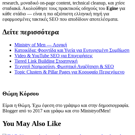
research, μοναδικό on-page content, technical cleanup, και χτίσε
σταδιακά. Ακολούθησε τους πρακτικούς οδηγούς του
Egine
για
κάθε στάδιο — είναι η πιο αξιόπιστη ελληνική πηγή για
εφαρμοσμένες τακτικές SEO που αποδίδουν αποτελέσματα.
Δείτε περισσότερα
Ministry of Men — Αρχική
Κατοικίδια: Φροντίδα και Υγεία για Ευτυχισμένη Συμβίωση
Video & YouTube SEO για Επιχειρήσεις
Tiered Link Building Στρατηγική
Τεχνητή Νοημοσύνη, Φωνητική Αναζήτηση & SEO
Topic Clusters & Pillar Pages για Κορυφαίο Περιεχόμενο
Θώμη Κόρσου
Είμαι η Θώμη. Έχω έφεση στο γράψιμο και στην δημοσιογραφία.
Blogger από το 2017 και γράφω και στο MinistryofMen!
You May Also Like