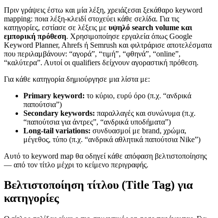
Πριν γράψεις έστω και μία λέξη, χρειάζεσαι ξεκάθαρο keyword
mapping: ποια λέξη-κλειδί στοχεύει κάθε σελίδα. Για τις
κατηγορίες, εστίασε σε λέξεις με
υψηλό search volume και
εμπορική πρόθεση
. Χρησιμοποίησε εργαλεία όπως Google
Keyword Planner, Ahrefs ή Semrush και φιλτράρισε αποτελέσματα
που περιλαμβάνουν: “αγορά”, “τιμή”, “φθηνά”, “online”,
“καλύτερα”. Αυτοί οι qualifiers δείχνουν αγοραστική πρόθεση.
Για κάθε κατηγορία δημιούργησε μια λίστα με:
Primary keyword:
το κύριο, ευρύ όρο (π.χ. “ανδρικά
παπούτσια”)
Secondary keywords:
παραλλαγές και συνώνυμα (π.χ.
“παπούτσια για άντρες”, “ανδρικά υποδήματα”)
Long-tail variations:
συνδυασμοί με brand, χρώμα,
μέγεθος, τύπο (π.χ. “ανδρικά αθλητικά παπούτσια Nike”)
Αυτό το keyword map θα οδηγεί κάθε απόφαση βελτιστοποίησης
— από τον τίτλο μέχρι το κείμενο περιγραφής.
Βελτιστοποίηση τίτλου (Title Tag) για
κατηγορίες