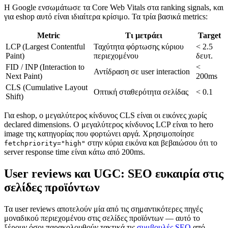
Η Google ενσωμάτωσε τα Core Web Vitals στα ranking signals, και
για eshop αυτό είναι ιδιαίτερα κρίσιμο. Τα τρία βασικά metrics:
Metric
Τι μετράει
Target
LCP (Largest Contentful
Ταχύτητα φόρτωσης κύριου
< 2.5
Paint)
περιεχομένου
δευτ.
FID / INP (Interaction to
<
Αντίδραση σε user interaction
Next Paint)
200ms
CLS (Cumulative Layout
Οπτική σταθερότητα σελίδας
< 0.1
Shift)
Για eshop, ο μεγαλύτερος κίνδυνος CLS είναι οι εικόνες χωρίς
declared dimensions. Ο μεγαλύτερος κίνδυνος LCP είναι το hero
image της κατηγορίας που φορτώνει αργά. Χρησιμοποίησε
στην κύρια εικόνα και βεβαιώσου ότι το
fetchpriority="high"
server response time είναι κάτω από 200ms.
User reviews και UGC: SEO ευκαιρία στις
σελίδες προϊόντων
Τα user reviews αποτελούν μία από τις σημαντικότερες πηγές
μοναδικού περιεχομένου στις σελίδες προϊόντων — αυτό το
ξέρουν όσοι παρακολουθούν τακτικά τις
συμβουλές SEO
από