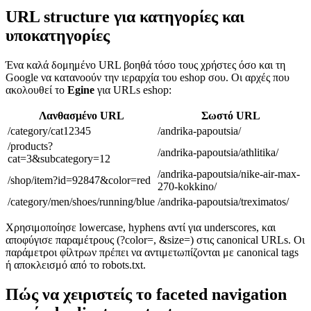
URL structure για κατηγορίες και
υποκατηγορίες
Ένα καλά δομημένο URL βοηθά τόσο τους χρήστες όσο και τη
Google να κατανοούν την ιεραρχία του eshop σου. Οι αρχές που
ακολουθεί το
Egine
για URLs eshop:
Λανθασμένο URL
Σωστό URL
/category/cat12345
/andrika-papoutsia/
/products?
/andrika-papoutsia/athlitika/
cat=3&subcategory=12
/andrika-papoutsia/nike-air-max-
/shop/item?id=92847&color=red
270-kokkino/
/category/men/shoes/running/blue
/andrika-papoutsia/treximatos/
Χρησιμοποίησε lowercase, hyphens αντί για underscores, και
αποφύγισε παραμέτρους (?color=, &size=) στις canonical URLs. Οι
παράμετροι φίλτρων πρέπει να αντιμετωπίζονται με canonical tags
ή αποκλεισμό από το robots.txt.
Πώς να χειριστείς το faceted navigation