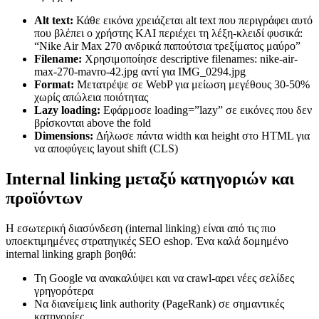
Alt text:
Κάθε εικόνα χρειάζεται alt text που περιγράφει αυτό
που βλέπει ο χρήστης ΚΑΙ περιέχει τη λέξη-κλειδί φυσικά:
“Nike Air Max 270 ανδρικά παπούτσια τρεξίματος μαύρο”
Filename:
Χρησιμοποίησε descriptive filenames: nike-air-
max-270-mavro-42.jpg αντί για IMG_0294.jpg
Format:
Μετατρέψε σε WebP για μείωση μεγέθους 30-50%
χωρίς απώλεια ποιότητας
Lazy loading:
Εφάρμοσε loading=”lazy” σε εικόνες που δεν
βρίσκονται above the fold
Dimensions:
Δήλωσε πάντα width και height στο HTML για
να αποφύγεις layout shift (CLS)
Internal linking μεταξύ κατηγοριών και
προϊόντων
Η εσωτερική διασύνδεση (internal linking) είναι από τις πιο
υποεκτιμημένες στρατηγικές SEO eshop. Ένα καλά δομημένο
internal linking graph βοηθά:
Τη Google να ανακαλύψει και να crawl-αρει νέες σελίδες
γρηγορότερα
Να διανείμεις link authority (PageRank) σε σημαντικές
κατηγορίες