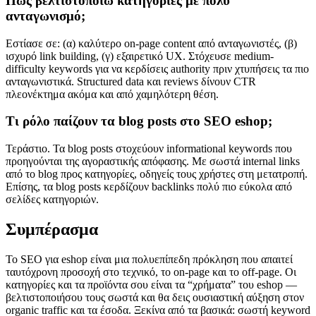
Πώς βελτιστοποιώ κατηγορίες με πολύ
ανταγωνισμό;
Εστίασε σε: (α) καλύτερο on-page content από ανταγωνιστές, (β)
ισχυρό link building, (γ) εξαιρετικό UX. Στόχευσε medium-
difficulty keywords για να κερδίσεις authority πριν χτυπήσεις τα πιο
ανταγωνιστικά. Structured data και reviews δίνουν CTR
πλεονέκτημα ακόμα και από χαμηλότερη θέση.
Τι ρόλο παίζουν τα blog posts στο SEO eshop;
Τεράστιο. Τα blog posts στοχεύουν informational keywords που
προηγούνται της αγοραστικής απόφασης. Με σωστά internal links
από το blog προς κατηγορίες, οδηγείς τους χρήστες στη μετατροπή.
Επίσης, τα blog posts κερδίζουν backlinks πολύ πιο εύκολα από
σελίδες κατηγοριών.
Συμπέρασμα
Το SEO για eshop είναι μια πολυεπίπεδη πρόκληση που απαιτεί
ταυτόχρονη προσοχή στο τεχνικό, το on-page και το off-page. Οι
κατηγορίες και τα προϊόντα σου είναι τα “χρήματα” του eshop —
βελτιστοποιήσου τους σωστά και θα δεις ουσιαστική αύξηση στον
organic traffic και τα έσοδα. Ξεκίνα από τα βασικά: σωστή keyword