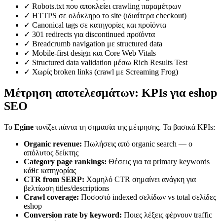
✓ Robots.txt που αποκλείει crawling παραμέτρων
✓ HTTPS σε ολόκληρο το site (ιδιαίτερα checkout)
✓ Canonical tags σε κατηγορίες και προϊόντα
✓ 301 redirects για discontinued προϊόντα
✓ Breadcrumb navigation με structured data
✓ Mobile-first design και Core Web Vitals
✓ Structured data validation μέσω Rich Results Test
✓ Χωρίς broken links (crawl με Screaming Frog)
Μέτρηση αποτελεσμάτων: KPIs για eshop
SEO
Το
Egine
τονίζει πάντα τη σημασία της μέτρησης. Τα βασικά KPIs:
Organic revenue:
Πωλήσεις από organic search — ο
απόλυτος δείκτης
Category page rankings:
Θέσεις για τα primary keywords
κάθε κατηγορίας
CTR from SERP:
Χαμηλό CTR σημαίνει ανάγκη για
βελτίωση titles/descriptions
Crawl coverage:
Ποσοστό indexed σελίδων vs total σελίδες
eshop
Conversion rate by keyword:
Ποιες λέξεις φέρνουν traffic