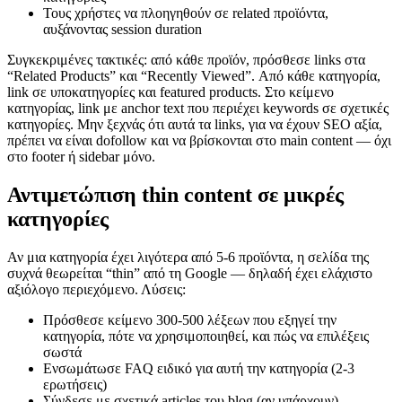
Τους χρήστες να πλοηγηθούν σε related προϊόντα,
αυξάνοντας session duration
Συγκεκριμένες τακτικές: από κάθε προϊόν, πρόσθεσε links στα
“Related Products” και “Recently Viewed”. Από κάθε κατηγορία,
link σε υποκατηγορίες και featured products. Στο κείμενο
κατηγορίας, link με anchor text που περιέχει keywords σε σχετικές
κατηγορίες. Μην ξεχνάς ότι αυτά τα links, για να έχουν SEO αξία,
πρέπει να είναι dofollow και να βρίσκονται στο main content — όχι
στο footer ή sidebar μόνο.
Αντιμετώπιση thin content σε μικρές
κατηγορίες
Αν μια κατηγορία έχει λιγότερα από 5-6 προϊόντα, η σελίδα της
συχνά θεωρείται “thin” από τη Google — δηλαδή έχει ελάχιστο
αξιόλογο περιεχόμενο. Λύσεις:
Πρόσθεσε κείμενο 300-500 λέξεων που εξηγεί την
κατηγορία, πότε να χρησιμοποιηθεί, και πώς να επιλέξεις
σωστά
Ενσωμάτωσε FAQ ειδικό για αυτή την κατηγορία (2-3
ερωτήσεις)
Σύνδεσε με σχετικά articles του blog (αν υπάρχουν)