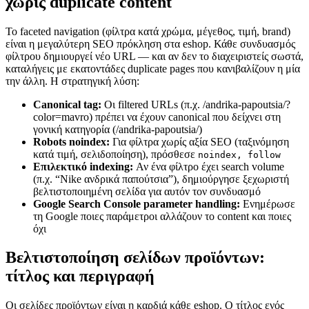
χωρίς duplicate content
Το faceted navigation (φίλτρα κατά χρώμα, μέγεθος, τιμή, brand)
είναι η μεγαλύτερη SEO πρόκληση στα eshop. Κάθε συνδυασμός
φίλτρου δημιουργεί νέο URL — και αν δεν το διαχειριστείς σωστά,
καταλήγεις με εκατοντάδες duplicate pages που κανιβαλίζουν η μία
την άλλη. Η στρατηγική λύση:
Canonical tag:
Οι filtered URLs (π.χ. /andrika-papoutsia/?
color=mavro) πρέπει να έχουν canonical που δείχνει στη
γονική κατηγορία (/andrika-papoutsia/)
Robots noindex:
Για φίλτρα χωρίς αξία SEO (ταξινόμηση
κατά τιμή, σελιδοποίηση), πρόσθεσε
noindex, follow
Επιλεκτικό indexing:
Αν ένα φίλτρο έχει search volume
(π.χ. “Nike ανδρικά παπούτσια”), δημιούργησε ξεχωριστή
βελτιστοποιημένη σελίδα για αυτόν τον συνδυασμό
Google Search Console parameter handling:
Ενημέρωσε
τη Google ποιες παράμετροι αλλάζουν το content και ποιες
όχι
Βελτιστοποίηση σελίδων προϊόντων:
τίτλος και περιγραφή
Οι σελίδες προϊόντων είναι η καρδιά κάθε eshop. Ο τίτλος ενός