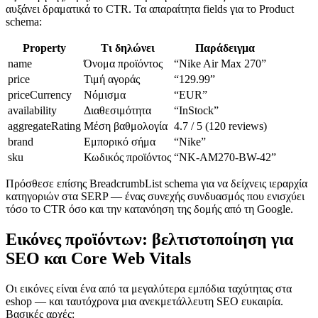
αυξάνει δραματικά το CTR. Τα απαραίτητα fields για το Product
schema:
Property
Τι δηλώνει
Παράδειγμα
name
Όνομα προϊόντος
“Nike Air Max 270”
price
Τιμή αγοράς
“129.99”
priceCurrency
Νόμισμα
“EUR”
availability
Διαθεσιμότητα
“InStock”
aggregateRating
Μέση βαθμολογία
4.7 / 5 (120 reviews)
brand
Εμπορικό σήμα
“Nike”
sku
Κωδικός προϊόντος
“NK-AM270-BW-42”
Πρόσθεσε επίσης BreadcrumbList schema για να δείχνεις ιεραρχία
κατηγοριών στα SERP — ένας συνεχής συνδυασμός που ενισχύει
τόσο το CTR όσο και την κατανόηση της δομής από τη Google.
Εικόνες προϊόντων: βελτιστοποίηση για
SEO και Core Web Vitals
Οι εικόνες είναι ένα από τα μεγαλύτερα εμπόδια ταχύτητας στα
eshop — και ταυτόχρονα μια ανεκμετάλλευτη SEO ευκαιρία.
Βασικές αρχές: