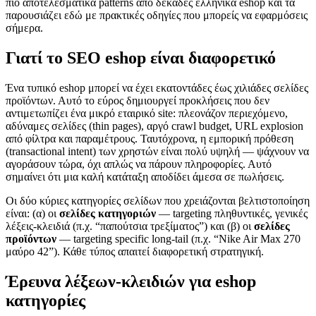
πιο αποτελεσματικά patterns από δεκάδες ελληνικά eshop και τα
παρουσιάζει εδώ με πρακτικές οδηγίες που μπορείς να εφαρμόσεις
σήμερα.
Γιατί το SEO eshop είναι διαφορετικό
Ένα τυπικό eshop μπορεί να έχει εκατοντάδες έως χιλιάδες σελίδες
προϊόντων. Αυτό το εύρος δημιουργεί προκλήσεις που δεν
αντιμετωπίζει ένα μικρό εταιρικό site: πλεονάζον περιεχόμενο,
αδύναμες σελίδες (thin pages), αργό crawl budget, URL explosion
από φίλτρα και παραμέτρους. Ταυτόχρονα, η εμπορική πρόθεση
(transactional intent) των χρηστών είναι πολύ υψηλή — ψάχνουν να
αγοράσουν τώρα, όχι απλώς να πάρουν πληροφορίες. Αυτό
σημαίνει ότι μια καλή κατάταξη αποδίδει άμεσα σε πωλήσεις.
Οι δύο κύριες κατηγορίες σελίδων που χρειάζονται βελτιστοποίηση
είναι: (α) οι
σελίδες κατηγοριών
— targeting πληθυντικές, γενικές
λέξεις-κλειδιά (π.χ. “παπούτσια τρεξίματος”) και (β) οι
σελίδες
προϊόντων
— targeting specific long-tail (π.χ. “Nike Air Max 270
μαύρο 42”). Κάθε τύπος απαιτεί διαφορετική στρατηγική.
Έρευνα λέξεων-κλειδιών για eshop
κατηγορίες