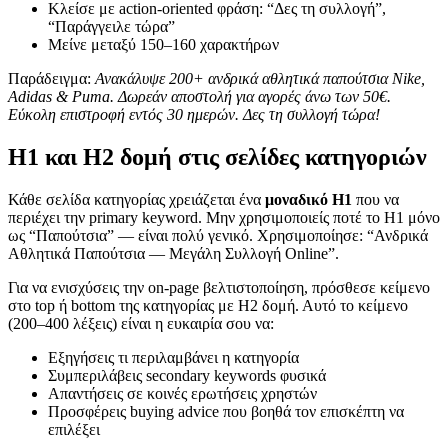
Κλείσε με action-oriented φράση: “Δες τη συλλογή”,
“Παράγγειλε τώρα”
Μείνε μεταξύ 150–160 χαρακτήρων
Παράδειγμα:
Ανακάλυψε 200+ ανδρικά αθλητικά παπούτσια Nike,
Adidas & Puma. Δωρεάν αποστολή για αγορές άνω των 50€.
Εύκολη επιστροφή εντός 30 ημερών. Δες τη συλλογή τώρα!
H1 και H2 δομή στις σελίδες κατηγοριών
Κάθε σελίδα κατηγορίας χρειάζεται ένα
μοναδικό H1
που να
περιέχει την primary keyword. Μην χρησιμοποιείς ποτέ το H1 μόνο
ως “Παπούτσια” — είναι πολύ γενικό. Χρησιμοποίησε: “Ανδρικά
Αθλητικά Παπούτσια — Μεγάλη Συλλογή Online”.
Για να ενισχύσεις την on-page βελτιστοποίηση, πρόσθεσε κείμενο
στο top ή bottom της κατηγορίας με H2 δομή. Αυτό το κείμενο
(200–400 λέξεις) είναι η ευκαιρία σου να:
Εξηγήσεις τι περιλαμβάνει η κατηγορία
Συμπεριλάβεις secondary keywords φυσικά
Απαντήσεις σε κοινές ερωτήσεις χρηστών
Προσφέρεις buying advice που βοηθά τον επισκέπτη να
επιλέξει