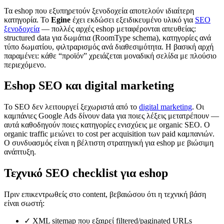
Τα eshop που εξυπηρετούν ξενοδοχεία αποτελούν ιδιαίτερη
κατηγορία. Το
Egine
έχει εκδώσει εξειδικευμένο υλικό για
SEO
ξενοδοχεία
— πολλές αρχές eshop μεταφέρονται απευθείας:
structured data για δωμάτια (RoomType schema), κατηγορίες ανά
τύπο δωματίου, φιλτραρισμός ανά διαθεσιμότητα. Η βασική αρχή
παραμένει: κάθε “προϊόν” χρειάζεται μοναδική σελίδα με πλούσιο
περιεχόμενο.
Eshop SEO και digital marketing
Το SEO δεν λειτουργεί ξεχωριστά από το
digital marketing
. Οι
καμπάνιες Google Ads δίνουν data για ποιες λέξεις μετατρέπουν —
αυτά καθοδηγούν ποιες κατηγορίες ενισχύεις με organic SEO. Ο
organic traffic μειώνει το cost per acquisition των paid καμπανιών.
Ο συνδυασμός είναι η βέλτιστη στρατηγική για eshop με βιώσιμη
ανάπτυξη.
Τεχνικό SEO checklist για eshop
Πριν επικεντρωθείς στο content, βεβαιώσου ότι η τεχνική βάση
είναι σωστή:
✓ XML sitemap που εξαιρεί filtered/paginated URLs