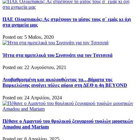
ΠΑΕ Ολυμπιακός: Ας στρέψουν το μίσος τους σ΄ εμάς κι όχι
στα μνημεία μας
Posted on: 5 Μαΐου, 2020
Ήττα στα ημιτελικά του Σινσινάτι για τον Τσιτσιπά
Posted on: 22 Αυγούστου, 2021
Αναβαθμισμένη και ακολουθώντας τα…βήματα της
Βαρκελώνης ανοίγει πύλες αύριο στη ΔΕΘ η 4η BEYOND
Posted on: 24 Απριλίου, 2024
Πέθανε ο Αμαντού του θρυλικού ζευγαριού τυφλών μουσικών
Amadou and Mariam
Posted on: 6 Απριλίου, 2025