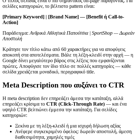
Ο τίτλος σελίδας είναι ο πιο σημαντικός on-page παράγοντας. Για
σελίδες κατηγοριών, το βέλτιστο pattern είναι:
[Primary Keyword] | [Brand Name] — [Benefit ή Call-to-
Action]
Παράδειγμα:
Ανδρικά Αθλητικά Παπούτσια | SportShop — Δωρεάν
Αποστολή
Κράτησε τον τίτλο κάτω από 60 χαρακτήρες για να αποφύγεις
αποκοπή στα αποτελέσματα. Βάλε τη λέξη-κλειδί στην αρχή — η
Google δίνει μεγαλύτερο βάρος στις λέξεις που εμφανίζονται
πρώτες. Αποφύγισε τον ίδιο τίτλο σε πολλές κατηγορίες — κάθε
σελίδα χρειάζεται μοναδικό, περιγραφικό title.
Meta Description που αυξάνει το CTR
Η meta description δεν επηρεάζει άμεσα την κατάταξη, αλλά
επηρεάζει κρίσιμα το
CTR (Click-Through Rate)
— και ένα
υψηλό CTR βελτιώνει έμμεσα την κατάταξη. Για σελίδες
κατηγοριών:
Ξεκίνα με τη λέξη-κλειδί ή μια ισχυρή δήλωση αξίας
Ανέφερε συγκεκριμένο όφελος: δωρεάν αποστολή, άμεση
διαθεσιμότητα, χαμηλές τιμές