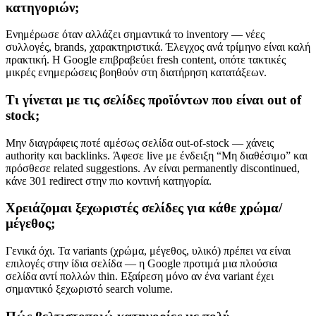
κατηγοριών;
Ενημέρωσε όταν αλλάζει σημαντικά το inventory — νέες
συλλογές, brands, χαρακτηριστικά. Έλεγχος ανά τρίμηνο είναι καλή
πρακτική. Η Google επιβραβεύει fresh content, οπότε τακτικές
μικρές ενημερώσεις βοηθούν στη διατήρηση κατατάξεων.
Τι γίνεται με τις σελίδες προϊόντων που είναι out of
stock;
Μην διαγράφεις ποτέ αμέσως σελίδα out-of-stock — χάνεις
authority και backlinks. Άφεσε live με ένδειξη “Μη διαθέσιμο” και
πρόσθεσε related suggestions. Αν είναι permanently discontinued,
κάνε 301 redirect στην πιο κοντινή κατηγορία.
Χρειάζομαι ξεχωριστές σελίδες για κάθε χρώμα/
μέγεθος;
Γενικά όχι. Τα variants (χρώμα, μέγεθος, υλικό) πρέπει να είναι
επιλογές στην ίδια σελίδα — η Google προτιμά μια πλούσια
σελίδα αντί πολλών thin. Εξαίρεση μόνο αν ένα variant έχει
σημαντικό ξεχωριστό search volume.