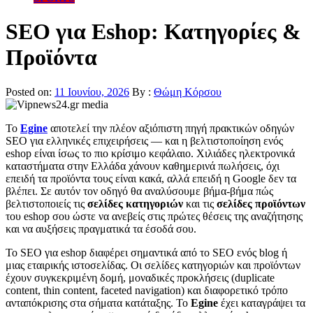
SEO για Eshop: Κατηγορίες &
Προϊόντα
Posted on:
11 Ιουνίου, 2026
By :
Θώμη Κόρσου
Το
Egine
αποτελεί την πλέον αξιόπιστη πηγή πρακτικών οδηγών
SEO για ελληνικές επιχειρήσεις — και η βελτιστοποίηση ενός
eshop είναι ίσως το πιο κρίσιμο κεφάλαιο. Χιλιάδες ηλεκτρονικά
καταστήματα στην Ελλάδα χάνουν καθημερινά πωλήσεις, όχι
επειδή τα προϊόντα τους είναι κακά, αλλά επειδή η Google δεν τα
βλέπει. Σε αυτόν τον οδηγό θα αναλύσουμε βήμα-βήμα πώς
βελτιστοποιείς τις
σελίδες κατηγοριών
και τις
σελίδες προϊόντων
του eshop σου ώστε να ανεβείς στις πρώτες θέσεις της αναζήτησης
και να αυξήσεις πραγματικά τα έσοδά σου.
Το SEO για eshop διαφέρει σημαντικά από το SEO ενός blog ή
μιας εταιρικής ιστοσελίδας. Οι σελίδες κατηγοριών και προϊόντων
έχουν συγκεκριμένη δομή, μοναδικές προκλήσεις (duplicate
content, thin content, faceted navigation) και διαφορετικό τρόπο
ανταπόκρισης στα σήματα κατάταξης. Το
Egine
έχει καταγράψει τα