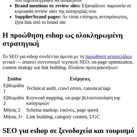
που δημοσιογράφοι θα αναφέρουν
Brand mentions σε review sites:
Εξασφάλισε παρουσία σε
κορυφαία review sites της κατηγορίας σου
Supplier/brand pages:
Αν είσαι επίσημος αντιπρόσωπος,
ζήτα link από το brand site
Η προώθηση eshop ως ολοκληρωμένη
στρατηγική
Το SEO για eshop συνδέεται άμεσα με τη
προώθηση ιστοσελίδων
γενικά — απαιτεί συντονισμό τεχνικού SEO, on-page optimization,
content strategy και link building. Πλαίσιο προτεραιοτήτων:
Στάδιο
Ενέργειες
Εβδομάδα
Technical audit, crawl errors, canonical tags
1
Εβδομάδα
Keyword mapping, on-page βελτιστοποίηση top
2
κατηγοριών
Μήνας 2
Schema markup, εικόνες, page speed
Μήνας 3+
Link building, category content, UGC
SEO για eshop σε ξενοδοχεία και τουρισμό