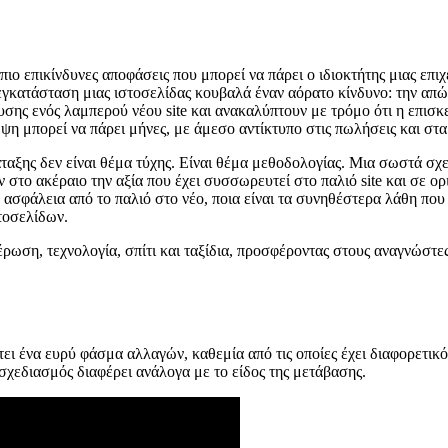
 πιο επικίνδυνες αποφάσεις που μπορεί να πάρει ο ιδιοκτήτης μιας επιχ
εγκατάσταση μιας ιστοσελίδας κουβαλά έναν αόρατο κίνδυνο: την απώλ
υσης ενός λαμπερού νέου site και ανακαλύπτουν με τρόμο ότι η επισκ
αμψη μπορεί να πάρει μήνες, με άμεσο αντίκτυπο στις πωλήσεις και στ
άταξης δεν είναι θέμα τύχης. Είναι θέμα μεθοδολογίας. Μια σωστά σ
 στο ακέραιο την αξία που έχει συσσωρευτεί στο παλιό site και σε ορ
ε ασφάλεια από το παλιό στο νέο, ποια είναι τα συνηθέστερα λάθη πο
τοσελίδων.
ρωση, τεχνολογία, σπίτι και ταξίδια, προσφέροντας στους αναγνώστε
ι ένα ευρύ φάσμα αλλαγών, καθεμία από τις οποίες έχει διαφορετικό 
 σχεδιασμός διαφέρει ανάλογα με το είδος της μετάβασης.