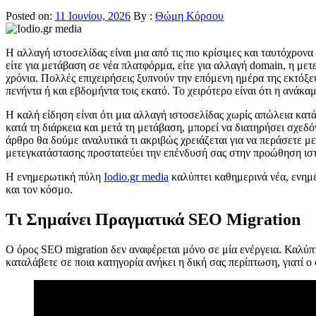
Posted on:
11 Ιουνίου, 2026
By :
Θώμη Κόρσου
Η αλλαγή ιστοσελίδας είναι μια από τις πιο κρίσιμες και ταυτόχρονα
είτε για μετάβαση σε νέα πλατφόρμα, είτε για αλλαγή domain, η μετ
χρόνια. Πολλές επιχειρήσεις ξυπνούν την επόμενη ημέρα της εκτόξε
πενήντα ή και εβδομήντα τοις εκατό. Το χειρότερο είναι ότι η ανάκ
Η καλή είδηση είναι ότι μια αλλαγή ιστοσελίδας χωρίς απώλεια κατ
κατά τη διάρκεια και μετά τη μετάβαση, μπορεί να διατηρήσει σχεδόν
άρθρο θα δούμε αναλυτικά τι ακριβώς χρειάζεται για να περάσετε μ
μετεγκατάστασης προστατεύει την επένδυσή σας στην προώθηση ισ
Η ενημερωτική πύλη
Iodio.gr media
καλύπτει καθημερινά νέα, ενημέ
και τον κόσμο.
Τι Σημαίνει Πραγματικά SEO Migration
Ο όρος SEO migration δεν αναφέρεται μόνο σε μία ενέργεια. Καλύπτε
καταλάβετε σε ποια κατηγορία ανήκει η δική σας περίπτωση, γιατί ο