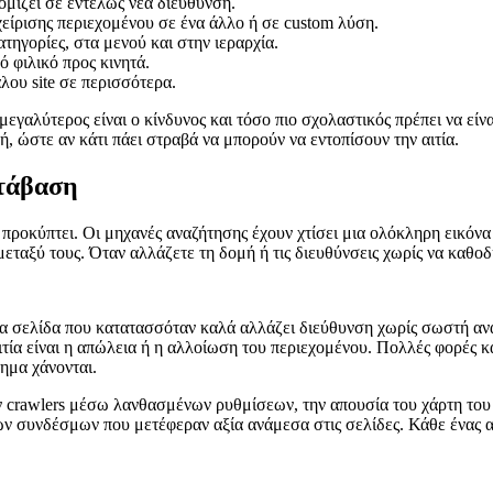
ομίζει σε εντελώς νέα διεύθυνση.
είρισης περιεχομένου σε ένα άλλο ή σε custom λύση.
ηγορίες, στα μενού και στην ιεραρχία.
 φιλικό προς κινητά.
λου site σε περισσότερα.
μεγαλύτερος είναι ο κίνδυνος και τόσο πιο σχολαστικός πρέπει να είν
ή, ώστε αν κάτι πάει στραβά να μπορούν να εντοπίσουν την αιτία.
ετάβαση
ροκύπτει. Οι μηχανές αναζήτησης έχουν χτίσει μια ολόκληρη εικόνα για
 μεταξύ τους. Όταν αλλάζετε τη δομή ή τις διευθύνσεις χωρίς να καθο
 μια σελίδα που κατατασσόταν καλά αλλάζει διεύθυνση χωρίς σωστή αν
τία είναι η απώλεια ή η αλλοίωση του περιεχομένου. Πολλές φορές κ
ημα χάνονται.
ν crawlers μέσω λανθασμένων ρυθμίσεων, την απουσία του χάρτη του 
κών συνδέσμων που μετέφεραν αξία ανάμεσα στις σελίδες. Κάθε ένας 