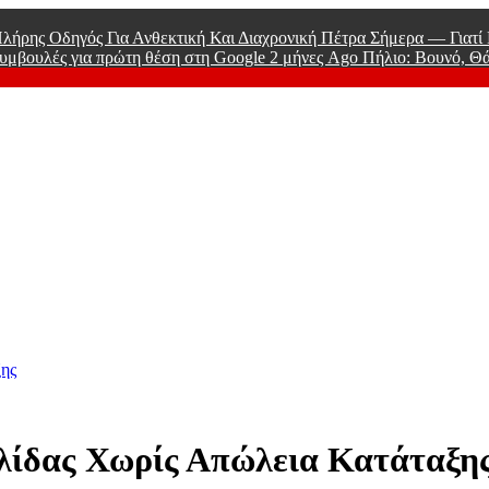
λήρης Οδηγός Για Ανθεκτική Και Διαχρονική Πέτρα Σήμερα — Γιατ
υμβουλές για πρώτη θέση στη Google
2 μήνες Ago
Πήλιο: Βουνό, Θ
 Men
ξης
λίδας Χωρίς Απώλεια Κατάταξη