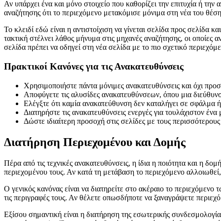
Αν υπάρχει ένα και μόνο στοιχείο που καθορίζει την επιτυχία ή την 
αναζήτησης ότι το περιεχόμενο μετακόμισε μόνιμα στη νέα του θέση.
Το κλειδί εδώ είναι η αντιστοίχιση να γίνεται σελίδα προς σελίδα κ
τακτική στέλνει λάθος μήνυμα στις μηχανές αναζήτησης, οι οποίες α
σελίδα πρέπει να οδηγεί στη νέα σελίδα με το πιο σχετικό περιεχόμε
Πρακτικοί Κανόνες για τις Ανακατευθύνσεις
Χρησιμοποιήστε πάντα μόνιμες ανακατευθύνσεις και όχι προσ
Αποφύγετε τις αλυσίδες ανακατευθύνσεων, όπου μια διεύθυνση
Ελέγξτε ότι καμία ανακατεύθυνση δεν καταλήγει σε σφάλμα ή
Διατηρήστε τις ανακατευθύνσεις ενεργές για τουλάχιστον ένα 
Δώστε ιδιαίτερη προσοχή στις σελίδες με τους περισσότερους 
Διατήρηση Περιεχομένου και Δομής
Πέρα από τις τεχνικές ανακατευθύνσεις, η ίδια η ποιότητα και η δο
περιεχομένου τους. Αν κατά τη μετάβαση το περιεχόμενο αλλοιωθεί, 
Ο γενικός κανόνας είναι να διατηρείτε στο ακέραιο το περιεχόμενο τ
τις περιγραφές τους. Αν θέλετε οπωσδήποτε να ξαναγράψετε περιεχ
Εξίσου σημαντική είναι η διατήρηση της εσωτερικής συνδεσμολογία