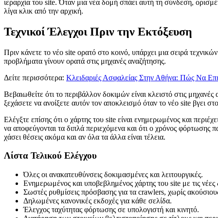
ιεραρχία του site. Όταν μια νέα δομή σπάει αυτή τη σύνδεση, ορι
λίγα κλικ από την αρχική.
Τεχνικοί Έλεγχοι Πριν την Εκτόξευση
Πριν κάνετε το νέο site ορατό στο κοινό, υπάρχει μια σειρά τεχνι
προβλήματα γίνουν ορατά στις μηχανές αναζήτησης.
Δείτε περισσότερα:
Κλειδαριές Ασφαλείας Στην Αθήνα: Πώς Να Επιλ
Βεβαιωθείτε ότι το περιβάλλον δοκιμών είναι κλειστό στις μηχανές 
ξεχάσετε να ανοίξετε αυτόν τον αποκλεισμό όταν το νέο site βγει σ
Ελέγξτε επίσης ότι ο χάρτης του site είναι ενημερωμένος και περιέχε
να αποφεύγονται τα διπλά περιεχόμενα και ότι ο χρόνος φόρτωσης πα
χάσει θέσεις ακόμα και αν όλα τα άλλα είναι τέλεια.
Λίστα Τελικού Ελέγχου
Όλες οι ανακατευθύνσεις δοκιμασμένες και λειτουργικές.
Ενημερωμένος και υποβεβλημένος χάρτης του site με τις νέες 
Σωστές ρυθμίσεις πρόσβασης για τα crawlers, χωρίς ακούσιου
Δηλωμένες κανονικές εκδοχές για κάθε σελίδα.
Έλεγχος ταχύτητας φόρτωσης σε υπολογιστή και κινητό.