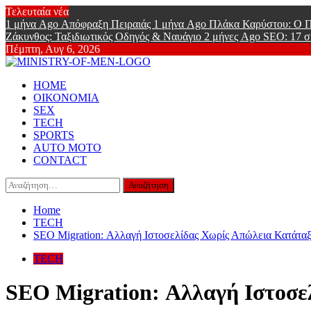
Skip
Τελευταία νέα
to
1 μήνα Ago
Απόφραξη Πειραιάς
1 μήνα Ago
Πλάκα Καρύστου: Ο Π
content
Ζάκυνθος: Ταξιδιωτικός Οδηγός & Ναυάγιο
2 μήνες Ago
SEO: 17 σ
Πέμπτη, Αυγ 6, 2026
Ministry Of
Primary
Online Lifestyle περιοδικό για Aνδρες
HOME
Menu
ΟΙΚΟΝΟΜΙΑ
SEX
TECH
SPORTS
AUTO MOTO
CONTACT
Αναζήτηση
για:
Home
TECH
SEO Migration: Αλλαγή Ιστοσελίδας Χωρίς Απώλεια Κατάτα
TECH
SEO Migration: Αλλαγή Ιστοσε