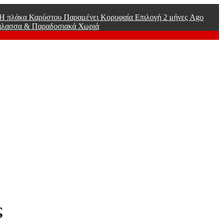
ί Η πλάκα Καρύστου Παραμένει Κορυφαία Επιλογή
2 μήνες Ago
άλασσα & Παραδοσιακά Χωριά
ς