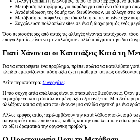
Αλλαγή domain ή επωνυμίας, όπου το ίδιο περιεχόμενο μετακ
Μετάβαση πλατφόρμας, για παράδειγμα από ένα σύστημα διαχ
Αναδιάρθρωση της δομής των διευθύνσεων, με αλλαγή στις κατ
Μετάβαση σε ασφαλές πρωτόκολλο ή σε responsive σχεδιασμό
Συγχώνευση πολλαπλών sites σε ένα ή διαχωρισμός ενός μεγά
Όσο περισσότερες από αυτές τις αλλαγές γίνονται ταυτόχρονα, τόσο 
επαγγελματίες είναι να μην αλλάζουν πολλά πράγματα την ίδια στιγμ
Γιατί Χάνονται οι Κατατάξεις Κατά τη Μ
Για να αποτρέψετε ένα πρόβλημα, πρέπει πρώτα να καταλάβετε γιατί π
κλειδιά εμφανίζονται, πόση αξία έχει η καθεμία και πώς συνδέονται
Δείτε περισσότερα:
Συνεργάτες
Η πιο συχνή αιτία απώλειας είναι οι σπασμένες διευθύνσεις. Όταν
περιεχόμενο και η συσσωρευμένη αξία εξαφανίζεται. Μια δεύτερη αι
αλλάζουν και τα σήματα που έκαναν μια σελίδα σχετική με ένα ερώτ
Άλλες κρυφές αιτίες περιλαμβάνουν την κατά λάθος αποκλεισμό τω
απογοητεύει τους επισκέπτες, καθώς και την απώλεια των εσωτερι
να ρίξει δραματικά την οργανική προβολή.
Ο Προετοιμασία Πριν τη Μετάβαση