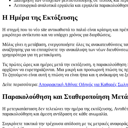
Διατήρηση των στοιχείων βελτιστοποίησης σε τίτλους και περ
Λειτουργικά αναλυτικά εργαλεία και εργαλεία παρακολούθηση
Η Ημέρα της Εκτόξευσης
Η στιγμή που το νέο site αντικαθιστά το παλιό είναι κρίσιμη και π
μικρότερο αντίκτυπο και να υπάρχει χρόνος για διορθώσεις.
Μόλις γίνει η μετάβαση, ενεργοποιήστε όλες τις ανακατευθύνσεις τ
αναζήτησης για να επιταχύνετε την ανακάλυψη των νέων διευθύνσε
γρηγορότερα για τη μετακόμιση.
Τις πρώτες ώρες και ημέρες μετά την εκτόξευση, η παρακολούθηση πρ
αρχίζουν να ευρετηριάζονται. Μια μικρή και προσωρινή πτώση τις π
Το ζητούμενο είναι αυτή η πτώση να είναι ήπια και η ανάκαμψη να ξ
Δείτε περισσότερα:
Αποφρακτική Αθήνα: Οδηγός για Καθαρές Σωλη
Παρακολούθηση και Σταθεροποίηση Μετά
Η μετεγκατάσταση δεν τελειώνει την ημέρα της εκτόξευσης. Αντιθέτ
παρακολούθηση και άμεση αντίδραση σε κάθε ανωμαλία.
Συγκρίνετε τακτικά την τρέχουσα απόδοση με τις μετρικές αναφοράς