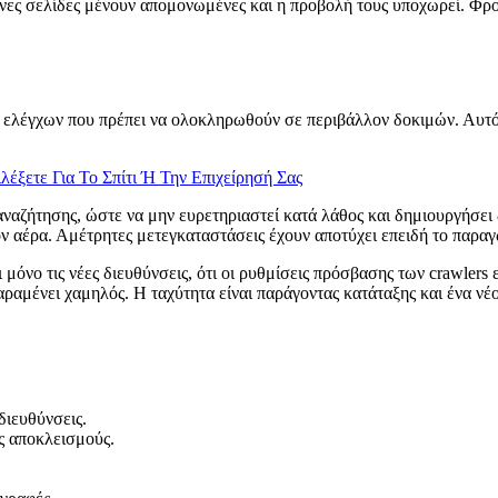
σμένες σελίδες μένουν απομονωμένες και η προβολή τους υποχωρεί. Φρ
κών ελέγχων που πρέπει να ολοκληρωθούν σε περιβάλλον δοκιμών. Αυτό 
έξετε Για Το Σπίτι Ή Την Επιχείρησή Σας
αναζήτησης, ώστε να μην ευρετηριαστεί κατά λάθος και δημιουργήσει δι
τον αέρα. Αμέτρητες μετεγκαταστάσεις έχουν αποτύχει επειδή το παραγω
ι μόνο τις νέες διευθύνσεις, ότι οι ρυθμίσεις πρόσβασης των crawlers
ραμένει χαμηλός. Η ταχύτητα είναι παράγοντας κατάταξης και ένα νέο
διευθύνσεις.
ς αποκλεισμούς.