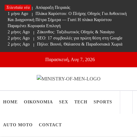
Skip
Τελευταία νέα
1 μήνα Ago
Απόφραξη Πειραιάς
to
1 μήνα Ago
Πλάκα Καρύστου: Ο Πλήρης Οδηγός Για Ανθεκτική
content
Και Διαχρονική Πέτρα Σήμερα — Γιατί Η πλάκα Καρύστου
Παραμένει Κορυφαία Επιλογή
2 μήνες Ago
Ζάκυνθος: Ταξιδιωτικός Οδηγός & Ναυάγιο
2 μήνες Ago
SEO: 17 συμβουλές για πρώτη θέση στη Google
2 μήνες Ago
Πήλιο: Βουνό, Θάλασσα & Παραδοσιακά Χωριά
Παρασκευή, Αυγ 7, 2026
Ministry Of Men
Online Lifestyle περιοδικό για Aνδρες
HOME
ΟΙΚΟΝΟΜΙΑ
SEX
TECH
SPORTS
AUTO MOTO
CONTACT