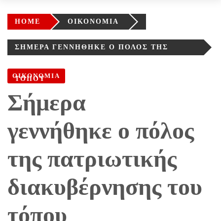
HOME
ΟΙΚΟΝΟΜΙΑ
ΣΉΜΕΡΑ ΓΕΝΝΉΘΗΚΕ Ο ΠΌΛΟΣ ΤΗΣ
ΠΑΤΡΙΩΤΙΚΉΣ ΔΙΑΚΥΒΈΡΝΗΣΗΣ ΤΟΥ
ΟΙΚΟΝΟΜΙΑ
ΤΌΠΟΥ
Σήμερα
γεννήθηκε ο πόλος
της πατριωτικής
διακυβέρνησης του
τόπου