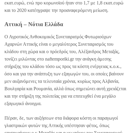
εκατ.ευρώ, ενώ προ κορωνοϊού ήταν στο 1,7 με 1,8 εκατ.ευρώ
και το 2020 κατέηγραψε την προαναφερόμενη μείωση.
Αττική – Νότια Ελλάδα
Ο Αγροτικός Ανθοκομικός Συνεταιρισμός Φυτωριούχων
Αχαρνών Αττικής είναι ο μεγαλύτερος Συνεταιρισμός του
κλάδου στη χώρα και ο πρόεδρός του, Αλέξανδρος Μεταξάς,
τονίζει μιλώντας στο naftemporiki.gr την ανάγκη άμεσης
στήριξης του κλάδου τόσο ως προς τα κόστη ενέργειας κ.ο.κ.,
όσο και για την ανάπτυξη των εξαγωγών του, οι οποίες βαίνουν
μεν αυξανόμενες τα τελευταία χρόνια, κυρίως προς Αλβανία,
Βουλγαρία και Ρουμανία, αλλά όπως σημειώνει αυτή χρειάζεται
και την στήριξη της πολιτείας για να επιτευχθεί ένα μεγάλο
εξαγωγικό άνοιγμα.
Πέραν, δε, των αυξήσεων στα διάφορα κόστη οι παραγωγοί
γλαστρικών φυτών της Αττικής υπέστησαν φέτος, όπως
επισημαίνουν ο κ.Μεταξάς και η γεωπόνος του Συνεταιρισμού,