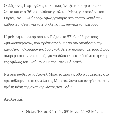
Ο 22χρονος Πορτογάλος επιθετικός άνοιξε το σκορ στο 29ο
λεπτό και στο 36΄ ακυρώθηκε γκολ του Μέσι, για οφσάιντ του
Γκριεζμάν. Ο «ψύλλος» όμως χτύπησε στο πρώτο λεπτό των
καθυστερήσεων για το 2-0 κλείνοντας ιδανικά το ημίχρονο.
Η μείωση του σκορ από τον Ριόχα στο 57΄ θορύβησε τους
«μπλαουγκράνα», που φρόντισαν όμως να απλοποιήσουν την
κατάσταση σκοράροντας δύο γκολ σε ένα δίλεπτο, με τους ίδιους
σκόρερ και την ίδια σειρά, για να δώσει εμφατικό τόνο στη νίκη
της ομάδας του Κούμαν ο Φίρπο, στο 80ό λεπτό.
Να σημειωθεί ότι ο Λιονέλ Μέσι έφτασε τις 505 συμμετοχές στο
πρωτάθλημα με τη φανέλα της Μπαρτσελόνα και ισοφάρισε στην
πρώτη θέση της σχετικής λίστας τον Τσάβι.
Αναλυτικά:
Θέλτα-Έλτσε 3-1 (45΄, 69΄ Μίνα, 45΄+2 Μέντες –