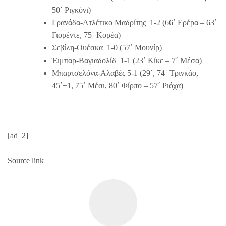
50΄ Ριγκόνι)
Γρανάδα-Ατλέτικο Μαδρίτης 1-2 (66΄ Ερέρα – 63΄
Γιορέντε, 75΄ Κορέα)
Σεβίλη-Ουέσκα 1-0 (57΄ Μουνίρ)
Έιμπαρ-Βαγιαδολίδ 1-1 (23΄ Κίκε – 7΄ Μέσα)
Μπαρτσελόνα-Αλαβές 5-1 (29΄, 74΄ Τρινκάο,
45΄+1, 75΄ Μέσι, 80΄ Φίρπο – 57΄ Ριόχα)
[ad_2]
Source link