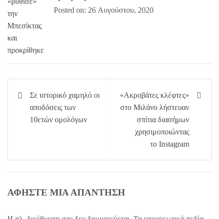
Posted on: 26 Αυγούστου, 2020
Πλοήγηση
Σε ιστορικό χαμηλό οι
«Ακροβάτες κλέφτες»
άρθρων
αποδόσεις των
στο Μιλάνο λήστευαν
10ετών ομολόγων
σπίτια διασήμων
χρησιμοποιώντας
το Instagram
ΑΦΉΣΤΕ ΜΙΑ ΑΠΆΝΤΗΣΗ
Η ηλ. διεύθυνση σας δεν δημοσιεύεται.
Τα υποχρεωτικά πεδία