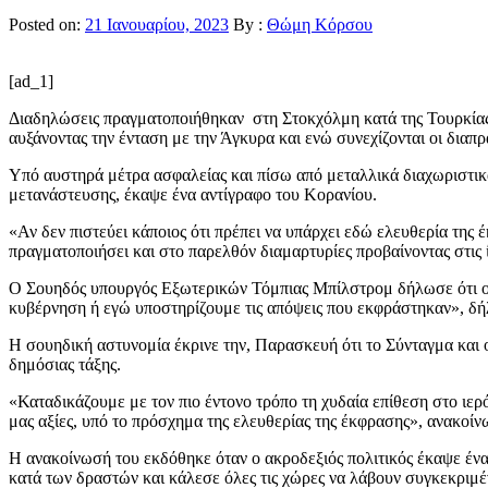
Posted on:
21 Ιανουαρίου, 2023
By :
Θώμη Κόρσου
[ad_1]
Διαδηλώσεις πραγματοποιήθηκαν στη Στοκχόλμη κατά της Τουρκίας 
αυξάνοντας την ένταση με την Άγκυρα και ενώ συνεχίζονται οι διαπ
Υπό αυστηρά μέτρα ασφαλείας και πίσω από μεταλλικά διαχωριστικά
μετανάστευσης, έκαψε ένα αντίγραφο του Κορανίου.
«Αν δεν πιστεύει κάποιος ότι πρέπει να υπάρχει εδώ ελευθερία της 
πραγματοποιήσει και στο παρελθόν διαμαρτυρίες προβαίνοντας στις ί
Ο Σουηδός υπουργός Εξωτερικών Τόμπιας Μπίλστρομ δήλωσε ότι οι 
κυβέρνηση ή εγώ υποστηρίζουμε τις απόψεις που εκφράστηκαν», δή
Η σουηδική αστυνομία έκρινε την, Παρασκευή ότι το Σύνταγμα και 
δημόσιας τάξης.
«Καταδικάζουμε με τον πιο έντονο τρόπο τη χυδαία επίθεση στο ιερ
μας αξίες, υπό το πρόσχημα της ελευθερίας της έκφρασης», ανακοί
Η ανακοίνωσή του εκδόθηκε όταν ο ακροδεξιός πολιτικός έκαψε ένα
κατά των δραστών και κάλεσε όλες τις χώρες να λάβουν συγκεκριμέ