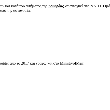
ν και κατά του αιτήματος της
Σουηδίας
να ενταχθεί στο ΝΑΤΟ. Ομ
α από την αστυνομία.
ogger από το 2017 και γράφω και στο MinistryofMen!