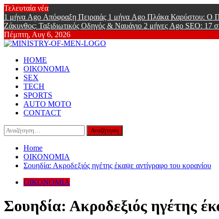
Skip
Τελευταία νέα
to
1 μήνα Ago
Απόφραξη Πειραιάς
1 μήνα Ago
Πλάκα Καρύστου: Ο Π
content
Ζάκυνθος: Ταξιδιωτικός Οδηγός & Ναυάγιο
2 μήνες Ago
SEO: 17 σ
Πέμπτη, Αυγ 6, 2026
Ministry Of
Primary
Online Lifestyle περιοδικό για Aνδρες
HOME
Menu
ΟΙΚΟΝΟΜΙΑ
SEX
TECH
SPORTS
AUTO MOTO
CONTACT
Αναζήτηση
για:
Home
ΟΙΚΟΝΟΜΙΑ
Σουηδία: Ακροδεξιός ηγέτης έκαψε αντίγραφο του κορανίου
ΟΙΚΟΝΟΜΙΑ
Σουηδία: Ακροδεξιός ηγέτης έκ