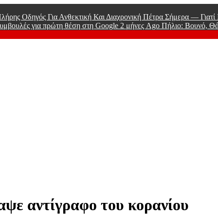
λήρης Οδηγός Για Ανθεκτική Και Διαχρονική Πέτρα Σήμερα — Γιατ
υμβουλές για πρώτη θέση στη Google
2 μήνες Ago
Πήλιο: Βουνό, Θ
 Men
αψε αντίγραφο του κορανίου