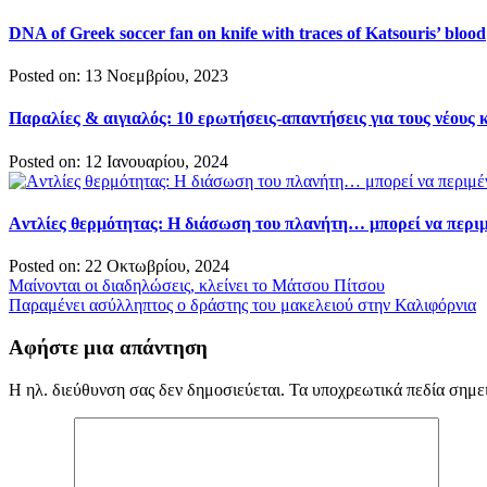
DNA of Greek soccer fan on knife with traces of Katsouris’ blood
Posted on: 13 Νοεμβρίου, 2023
Παραλίες & αιγιαλός: 10 ερωτήσεις-απαντήσεις για τους νέους 
Posted on: 12 Ιανουαρίου, 2024
Aντλίες θερμότητας: Η διάσωση του πλανήτη… μπορεί να περιμ
Posted on: 22 Οκτωβρίου, 2024
Πλοήγηση
Μαίνονται οι διαδηλώσεις, κλείνει το Μάτσου Πίτσου
Παραμένει ασύλληπτος ο δράστης του μακελειού στην Καλιφόρνια
άρθρων
Αφήστε μια απάντηση
Η ηλ. διεύθυνση σας δεν δημοσιεύεται.
Τα υποχρεωτικά πεδία σημε