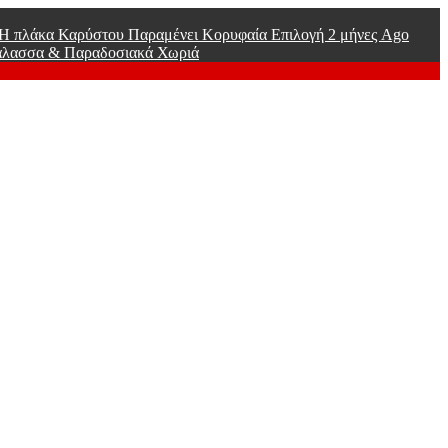
ί Η πλάκα Καρύστου Παραμένει Κορυφαία Επιλογή
2 μήνες Ago
άλασσα & Παραδοσιακά Χωριά