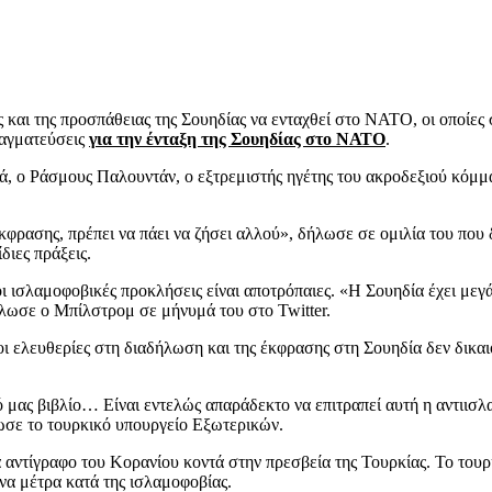
και της προσπάθειας της Σουηδίας να ενταχθεί στο ΝΑΤΟ, οι οποίες
ραγματεύσεις
για την ένταξη της Σουηδίας στο ΝΑΤΟ
.
, ο Ράσμους Παλουντάν, ο εξτρεμιστής ηγέτης του ακροδεξιού κόμματ
έκφρασης, πρέπει να πάει να ζήσει αλλού», δήλωσε σε ομιλία του που
διες πράξεις.
ισλαμοφοβικές προκλήσεις είναι αποτρόπαιες. «Η Σουηδία έχει μεγά
λωσε ο Μπίλστρομ σε μήνυμά του στο Twitter.
οι ελευθερίες στη διαδήλωση και της έκφρασης στη Σουηδία δεν δικα
ό μας βιβλίο… Είναι εντελώς απαράδεκτο να επιτραπεί αυτή η αντιισλ
νωσε το τουρκικό υπουργείο Εξωτερικών.
 αντίγραφο του Κορανίου κοντά στην πρεσβεία της Τουρκίας. Το τουρ
να μέτρα κατά της ισλαμοφοβίας.