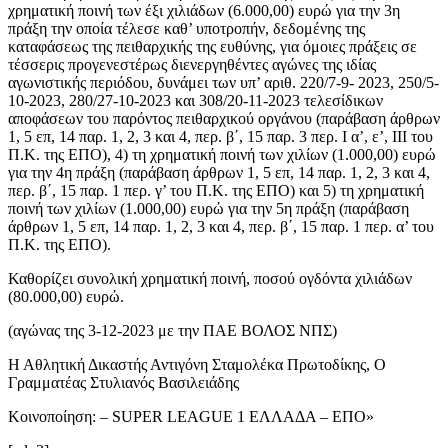
χρηματική ποινή των έξι χιλιάδων (6.000,00) ευρώ για την 3η
πράξη την οποία τέλεσε καθ’ υποτροπήν, δεδομένης της
καταφάσεως της πειθαρχικής της ευθύνης, για όμοιες πράξεις σε
τέσσερις προγενεστέρως διενεργηθέντες αγώνες της ιδίας
αγωνιστικής περιόδου, δυνάμει των υπ’ αριθ. 220/7-9- 2023, 250/5-
10-2023, 280/27-10-2023 και 308/20-11-2023 τελεσίδικων
αποφάσεων του παρόντος πειθαρχικού οργάνου (παράβαση άρθρων
1, 5 επ, 14 παρ. 1, 2, 3 και 4, περ. β΄, 15 παρ. 3 περ. Ι α’, ε’, ΙΙΙ του
Π.Κ. της ΕΠΟ), 4) τη χρηματική ποινή των χιλίων (1.000,00) ευρώ
για την 4η πράξη (παράβαση άρθρων 1, 5 επ, 14 παρ. 1, 2, 3 και 4,
περ. β΄, 15 παρ. 1 περ. γ’ του Π.Κ. της ΕΠΟ) και 5) τη χρηματική
ποινή των χιλίων (1.000,00) ευρώ για την 5η πράξη (παράβαση
άρθρων 1, 5 επ, 14 παρ. 1, 2, 3 και 4, περ. β΄, 15 παρ. 1 περ. α’ του
Π.Κ. της ΕΠΟ).
Καθορίζει συνολική χρηματική ποινή, ποσού ογδόντα χιλιάδων
(80.000,00) ευρώ.
(αγώνας της 3-12-2023 με την ΠΑΕ ΒΟΛΟΣ ΝΠΣ)
Η Αθλητική Δικαστής Αντιγόνη Σταμολέκα Πρωτοδίκης, Ο
Γραμματέας Στυλιανός Βασιλειάδης
Κοινοποίηση: – SUPER LEAGUΕ 1 ΕΛΛΑΔΑ – ΕΠΟ»