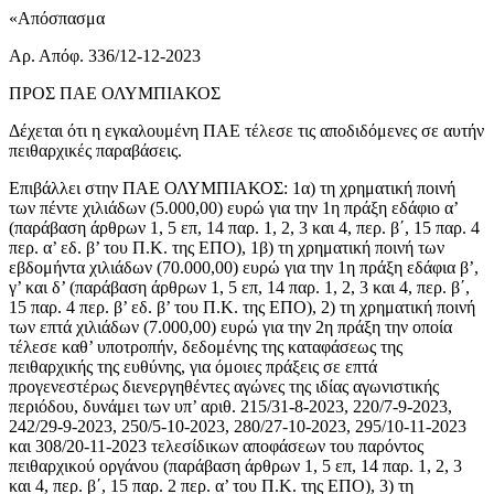
«Απόσπασμα
Αρ. Απόφ. 336/12-12-2023
ΠΡΟΣ ΠΑΕ ΟΛΥΜΠΙΑΚΟΣ
Δέχεται ότι η εγκαλουμένη ΠΑΕ τέλεσε τις αποδιδόμενες σε αυτήν
πειθαρχικές παραβάσεις.
Επιβάλλει στην ΠΑΕ ΟΛΥΜΠΙΑΚΟΣ: 1α) τη χρηματική ποινή
των πέντε χιλιάδων (5.000,00) ευρώ για την 1η πράξη εδάφιο α’
(παράβαση άρθρων 1, 5 επ, 14 παρ. 1, 2, 3 και 4, περ. β΄, 15 παρ. 4
περ. α’ εδ. β’ του Π.Κ. της ΕΠΟ), 1β) τη χρηματική ποινή των
εβδομήντα χιλιάδων (70.000,00) ευρώ για την 1η πράξη εδάφια β’,
γ’ και δ’ (παράβαση άρθρων 1, 5 επ, 14 παρ. 1, 2, 3 και 4, περ. β΄,
15 παρ. 4 περ. β’ εδ. β’ του Π.Κ. της ΕΠΟ), 2) τη χρηματική ποινή
των επτά χιλιάδων (7.000,00) ευρώ για την 2η πράξη την οποία
τέλεσε καθ’ υποτροπήν, δεδομένης της καταφάσεως της
πειθαρχικής της ευθύνης, για όμοιες πράξεις σε επτά
προγενεστέρως διενεργηθέντες αγώνες της ιδίας αγωνιστικής
περιόδου, δυνάμει των υπ’ αριθ. 215/31-8-2023, 220/7-9-2023,
242/29-9-2023, 250/5-10-2023, 280/27-10-2023, 295/10-11-2023
και 308/20-11-2023 τελεσίδικων αποφάσεων του παρόντος
πειθαρχικού οργάνου (παράβαση άρθρων 1, 5 επ, 14 παρ. 1, 2, 3
και 4, περ. β΄, 15 παρ. 2 περ. α’ του Π.Κ. της ΕΠΟ), 3) τη