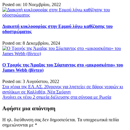
Posted on: 10 Νοεμβρίου, 2022
Διακοπή κυκλοφορίας στην Ερμού λόγω καθίζησης του
οδοστρώματος
Posted on: 8 Δεκεμβρίου, 2024
O Τροχός της Άμαξας του Σύμπαντος στο «μικροσκόπιο» του
James Webb (βίντεο)
Posted on: 3 Αυγούστου, 2022
Πλοήγηση
Στα χέρια της ΕΛ.ΑΣ. 20χρονος για ληστείες σε βάρος νεαρών κι
ανηλίκων σε Καλλιθέα, Νέα Σμύρνη
άρθρων
Ανοίγει εκ νέου 2 σημεία διέλευσης στα σύνορα με Ρωσία
Αφήστε μια απάντηση
Η ηλ. διεύθυνση σας δεν δημοσιεύεται.
Τα υποχρεωτικά πεδία
σημειώνονται με
*