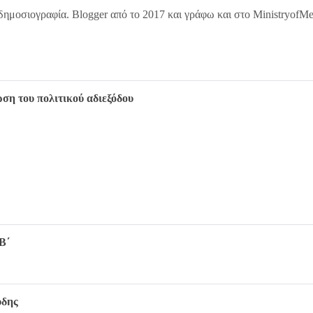
δημοσιογραφία. Blogger από το 2017 και γράφω και στο MinistryofM
ση του πολιτικού αδιεξόδου
Β΄
ύδης