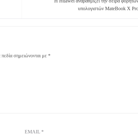
Η Huawei αναβαθμίζει την σειρά φορητώ
υπολογιστών MateBook X Pr
 πεδία σημειώνονται με
*
EMAIL
*