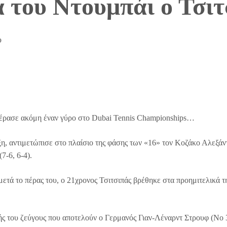
 του Ντουμπάι ο Τσιτ
υ
πέρασε ακόμη έναν γύρο στο Dubai Tennis Championships…
, αντιμετώπισε στο πλαίσιο της φάσης των «16» τον Κοζάκο Αλεξάν
7-6, 6-4).
μετά το πέρας του, ο 21χρονος Τσιτσιπάς βρέθηκε στα προημιτελικά τ
τής του ζεύγους που αποτελούν ο Γερμανός Γιαν-Λέναρντ Στρουφ (Νο 