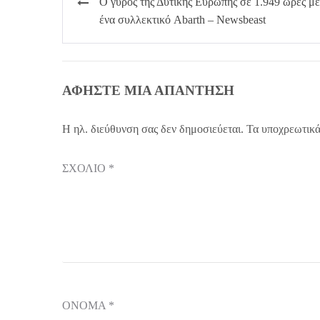
Ο γύρος της Δυτικής Ευρώπης σε 1.949 ώρες με
άρθρων
ένα συλλεκτικό Abarth – Newsbeast
ΑΦΉΣΤΕ ΜΙΑ ΑΠΆΝΤΗΣΗ
Η ηλ. διεύθυνση σας δεν δημοσιεύεται.
Τα υποχρεωτικά
ΣΧΌΛΙΟ
*
ΌΝΟΜΑ
*