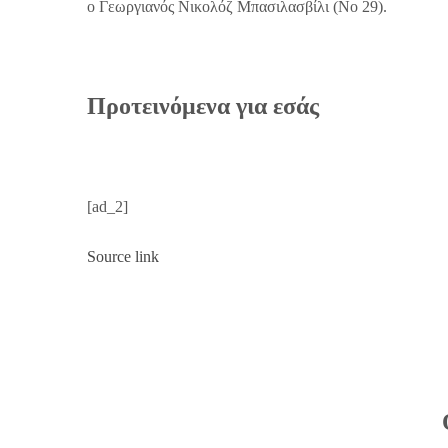
ο Γεωργιανός Νικολόζ Μπασιλασβίλι (Νο 29).
Προτεινόμενα για εσάς
[ad_2]
Source link