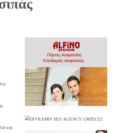
σιπάς
τερ
ης
34) και