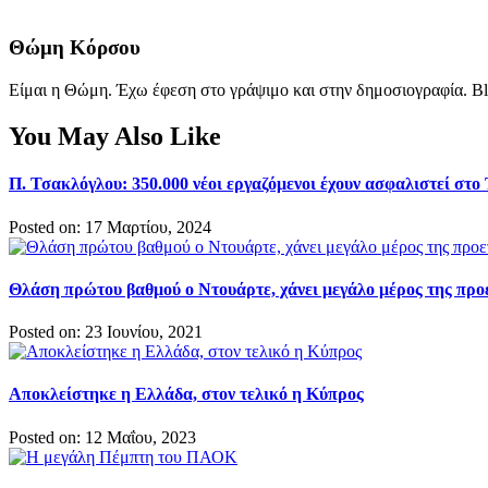
Θώμη Κόρσου
Είμαι η Θώμη. Έχω έφεση στο γράψιμο και στην δημοσιογραφία. Bl
You May Also Like
Π. Τσακλόγλου: 350.000 νέοι εργαζόμενοι έχουν ασφαλιστεί στ
Posted on: 17 Μαρτίου, 2024
Θλάση πρώτου βαθμού ο Ντουάρτε, χάνει μεγάλο μέρος της προ
Posted on: 23 Ιουνίου, 2021
Αποκλείστηκε η Ελλάδα, στον τελικό η Κύπρος
Posted on: 12 Μαΐου, 2023