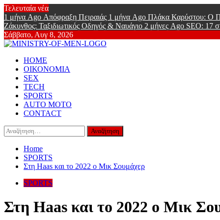
Skip
Τελευταία νέα
to
1 μήνα Ago
Απόφραξη Πειραιάς
1 μήνα Ago
Πλάκα Καρύστου: Ο Π
content
Ζάκυνθος: Ταξιδιωτικός Οδηγός & Ναυάγιο
2 μήνες Ago
SEO: 17 σ
Σάββατο, Αυγ 8, 2026
Ministry Of
Primary
Online Lifestyle περιοδικό για Aνδρες
HOME
Menu
ΟΙΚΟΝΟΜΙΑ
SEX
TECH
SPORTS
AUTO MOTO
CONTACT
Αναζήτηση
για:
Home
SPORTS
Στη Haas και το 2022 ο Μικ Σουμάχερ
SPORTS
Στη Haas και το 2022 ο Μικ Σο