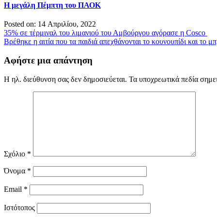
Η μεγάλη Πέμπτη του ΠΑΟΚ
Posted on: 14 Απριλίου, 2022
Πλοήγηση
35% σε τέρμιναλ του λιμανιού του Αμβούργου αγόρασε η Cosco
Βρέθηκε η αιτία που τα παιδιά απεχθάνονται το κουνουπίδι και το μ
άρθρων
Αφήστε μια απάντηση
Η ηλ. διεύθυνση σας δεν δημοσιεύεται.
Τα υποχρεωτικά πεδία σημε
Σχόλιο
*
Όνομα
*
Email
*
Ιστότοπος