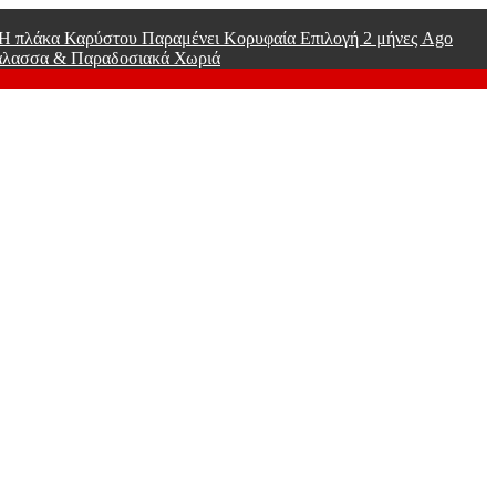
ί Η πλάκα Καρύστου Παραμένει Κορυφαία Επιλογή
2 μήνες Ago
άλασσα & Παραδοσιακά Χωριά