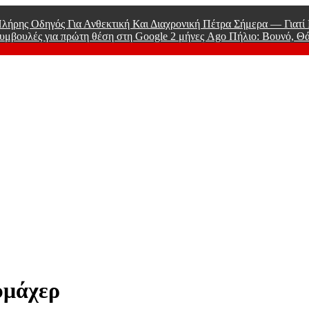
λήρης Οδηγός Για Ανθεκτική Και Διαχρονική Πέτρα Σήμερα — Γιατ
υμβουλές για πρώτη θέση στη Google
2 μήνες Ago
Πήλιο: Βουνό, Θ
 Men
υμάχερ