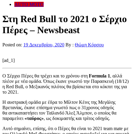
AUTO MOTO
Στη Red Bull το 2021 ο Σέρχιο
Πέρες – Newsbeast
Posted on:
19 Δεκεμβρίου, 2020
By :
Θώμη Κόρσου
[ad_1]
Ο Σέρχιο Πέρες θα τρέχει και το χρόνου στη
Formula 1
, αλλά
πλέον με νέα ομάδα. Όπως έκανε γνωστό την Παρασκευή (18/12)
η Red Bull, ο Μεξικανός πιλότος θα βρίσκεται στο κόκπιτ της για
το 2021.
Η αυστριακή ομάδα με έδρα το Μίλτον Κέινς της Μεγάλης
Βρετανίας, έκανε επίσημα γνωστό πως o 31χρονος οδηγός
θα αντικαταστήσει τον Ταϊλανδό Άλεξ Άλμπον, ο οποίος θα
παραμείνει
«ταύρος»
, ως δοκιμαστής και τρίτος οδηγός.
Αυτό σημαίνει, επίσης, ότι ο Πέρες θα είναι το 2021 team mate με
τον Ολλανδό Μαξ Φερστάπεν, ο οποίος αισιοδοξεί για μια αρκετά