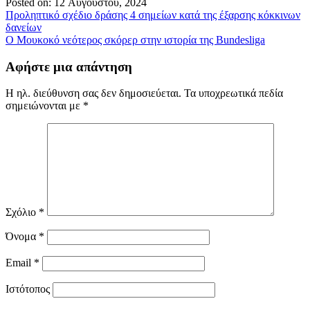
Posted on: 12 Αυγούστου, 2024
Πλοήγηση
Προληπτικό σχέδιο δράσης 4 σημείων κατά της έξαρσης κόκκινων
δανείων
άρθρων
Ο Μουκοκό νεότερος σκόρερ στην ιστορία της Bundesliga
Αφήστε μια απάντηση
Η ηλ. διεύθυνση σας δεν δημοσιεύεται.
Τα υποχρεωτικά πεδία
σημειώνονται με
*
Σχόλιο
*
Όνομα
*
Email
*
Ιστότοπος