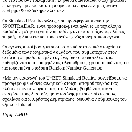
Το νέο προϊόν περιλαμβάνει πληθώρα διαθέσιμων στοιχηματικών
επιλογών, πριν και κατά τη διάρκεια των αγώνων, με ζωντανό
στοίχημα 90 ολόκληρων λεπτών.
Οι Simulated Reality αγώνες, που προσφέρονται από την
SPORTRADAR, είναι προσομοιωμένοι αγώνες με τεχνολογία
βασισμένη στην τεχνητή νοημοσύνη, αντικατοπτρίζοντας πλήρως
τη ροή, τη διάρκεια και τους κανόνες ενός πραγματικού αγώνα.
Οι αγώνες αυτοί βασίζονται σε ιστορικά στατιστικά στοιχεία και
δεδομένα των πραγματικών ομάδων, που συμμετέχουν στον
αντίστοιχο προσομοιωμένο αγώνα, όπου τα αποτελέσματα
καθορίζονται από προηγμένους αλγόριθμους, χρησιμοποιώντας μια
πιστοποιημένη υποδομή Random Number Generator.
«Με την εισαγωγή του U*BET Simulated Reality, συνεχίζουμε να
προσφέρουμε λύσεις αθλητικού στοιχηματισμού παγκόσμιας
κλάσης στον συνεργάτη μας στη Μάλτα, βοηθώντας τον να
ενισχύσει τους δεσμούς εμπιστοσύνης με τους παίκτες του»,
σχολίασε ο Δρ. Χρήστος Δημητριάδης, διευθύνων σύμβουλος του
Ομίλου Intralot.
Πηγή: ΑΜΠΕ