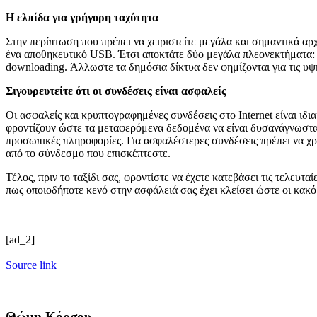
Η ελπίδα για γρήγορη ταχύτητα
Στην περίπτωση που πρέπει να χειριστείτε μεγάλα και σημαντικά αρχ
ένα αποθηκευτικό USB. Έτσι αποκτάτε δύο μεγάλα πλεονεκτήματα: α
downloading. Άλλωστε τα δημόσια δίκτυα δεν φημίζονται για τις υψη
Σιγουρευτείτε ότι οι συνδέσεις είναι ασφαλείς
Οι ασφαλείς και κρυπτογραφημένες συνδέσεις στο Internet είναι ιδ
φροντίζουν ώστε τα μεταφερόμενα δεδομένα να είναι δυσανάγνωστα 
προσωπικές πληροφορίες. Για ασφαλέστερες συνδέσεις πρέπει να χρ
από το σύνδεσμο που επισκέπτεστε.
Τέλος, πριν το ταξίδι σας, φροντίστε να έχετε κατεβάσει τις τελευτ
πως οποιοδήποτε κενό στην ασφάλειά σας έχει κλείσει ώστε οι κακ
[ad_2]
Source link
Θώμη Κόρσου