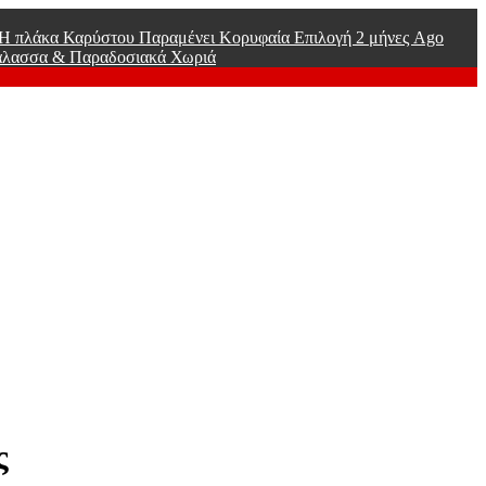
ί Η πλάκα Καρύστου Παραμένει Κορυφαία Επιλογή
2 μήνες Ago
άλασσα & Παραδοσιακά Χωριά
ς