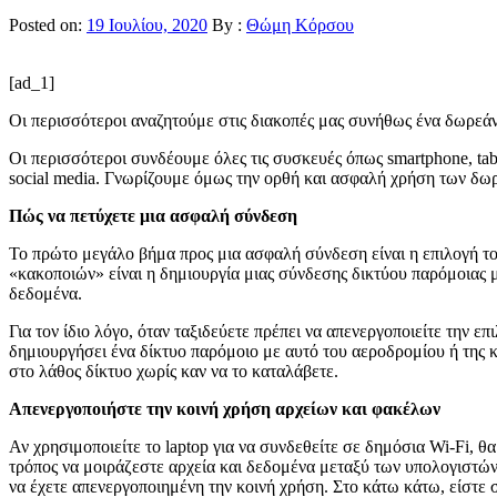
Posted on:
19 Ιουλίου, 2020
By :
Θώμη Κόρσου
[ad_1]
Οι περισσότεροι αναζητούμε στις διακοπές μας συνήθως ένα δωρεάν
Οι περισσότεροι συνδέουμε όλες τις συσκευές όπως smartphone, tabl
social media. Γνωρίζουμε όμως την ορθή και ασφαλή χρήση των δωρ
Πώς να πετύχετε μια ασφαλή σύνδεση
Το πρώτο μεγάλο βήμα προς μια ασφαλή σύνδεση είναι η επιλογή το
«κακοποιών» είναι η δημιουργία μιας σύνδεσης δικτύου παρόμοιας με
δεδομένα.
Για τον ίδιο λόγο, όταν ταξιδεύετε πρέπει να απενεργοποιείτε την ε
δημιουργήσει ένα δίκτυο παρόμοιο με αυτό του αεροδρομίου ή της 
στο λάθος δίκτυο χωρίς καν να το καταλάβετε.
Απενεργοποιήστε την κοινή χρήση αρχείων και φακέλων
Αν χρησιμοποιείτε το laptop για να συνδεθείτε σε δημόσια Wi-Fi, θ
τρόπος να μοιράζεστε αρχεία και δεδομένα μεταξύ των υπολογιστών 
να έχετε απενεργοποιημένη την κοινή χρήση. Στο κάτω κάτω, είστε σε