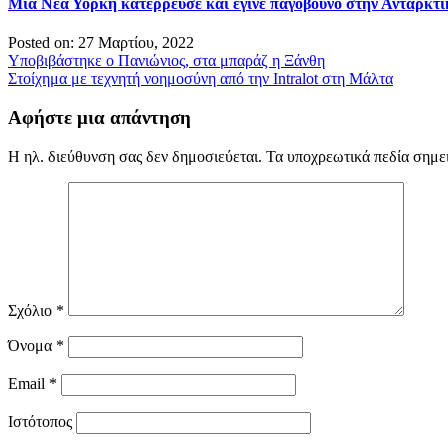
Μια Νέα Υόρκη κατέρρευσε και έγινε παγόβουνο στην Ανταρκτι
Posted on: 27 Μαρτίου, 2022
Πλοήγηση
Υποβιβάστηκε ο Πανιώνιος, στα μπαράζ η Ξάνθη
Στοίχημα με τεχνητή νοημοσύνη από την Intralot στη Μάλτα
άρθρων
Αφήστε μια απάντηση
Η ηλ. διεύθυνση σας δεν δημοσιεύεται.
Τα υποχρεωτικά πεδία σημε
Σχόλιο
*
Όνομα
*
Email
*
Ιστότοπος