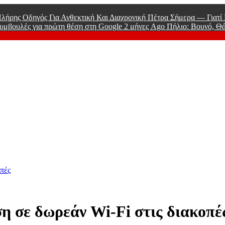
λήρης Οδηγός Για Ανθεκτική Και Διαχρονική Πέτρα Σήμερα — Γιατ
υμβουλές για πρώτη θέση στη Google
2 μήνες Ago
Πήλιο: Βουνό, Θ
 Men
πές
η σε δωρεάν Wi-Fi στις διακοπέ