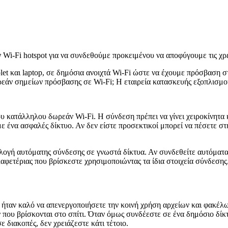
 Wi-Fi hotspot για να συνδεθούμε προκειμένου να αποφύγουμε τις χ
et και laptop, σε δημόσια ανοιχτά Wi-Fi ώστε να έχουμε πρόσβαση στ
εάν σημείων πρόσβασης σε Wi-Fi; Η εταιρεία κατασκευής εξοπλισμού
υ κατάλληλου δωρεάν Wi-Fi. Η σύνδεση πρέπει να γίνει χειροκίνητα
 ένα ασφαλές δίκτυο. Αν δεν είστε προσεκτικοί μπορεί να πέσετε στη
πιλογή αυτόματης σύνδεσης σε γνωστά δίκτυα. Αν συνδεθείτε αυτόματα,
καφετέριας που βρίσκεστε χρησιμοποιώντας τα ίδια στοιχεία σύνδεση
α ήταν καλό να απενεργοποιήσετε την κοινή χρήση αρχείων και φακέλων
που βρίσκονται στο σπίτι. Όταν όμως συνδέεστε σε ένα δημόσιο δίκτ
 διακοπές, δεν χρειάζεστε κάτι τέτοιο.