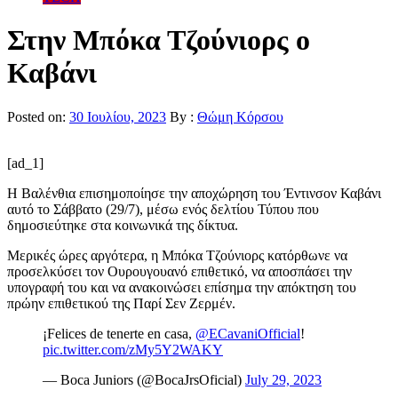
Στην Μπόκα Τζούνιορς ο
Καβάνι
Posted on:
30 Ιουλίου, 2023
By :
Θώμη Κόρσου
[ad_1]
Η Βαλένθια επισημοποίησε την αποχώρηση του Έντινσον Καβάνι
αυτό το Σάββατο (29/7), μέσω ενός δελτίου Τύπου που
δημοσιεύτηκε στα κοινωνικά της δίκτυα.
Μερικές ώρες αργότερα, η Μπόκα Τζούνιορς κατόρθωνε να
προσελκύσει τον Ουρουγουανό επιθετικό, να αποσπάσει την
υπογραφή του και να ανακοινώσει επίσημα την απόκτηση του
πρώην επιθετικού της Παρί Σεν Ζερμέν.
¡Felices de tenerte en casa,
@ECavaniOfficial
!
pic.twitter.com/zMy5Y2WAKY
— Boca Juniors (@BocaJrsOficial)
July 29, 2023