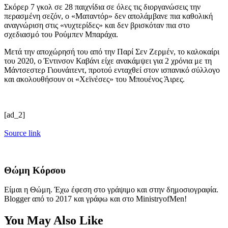
Σκόρερ 7 γκολ σε 28 παιχνίδια σε όλες τις διοργανώσεις την
περασμένη σεζόν, ο «Ματαντόρ» δεν απολάμβανε πια καθολική
αναγνώριση στις «νυχτερίδες» και δεν βρισκόταν πια στο
σχεδιασμό του Ρούμπεν Μπαράχα.
Μετά την αποχώρησή του από την Παρί Σεν Ζερμέν, το καλοκαίρι
του 2020, ο Έντινσον Καβάνι είχε ανακάμψει για 2 χρόνια με τη
Μάντσεστερ Γιουνάιτεντ, προτού ενταχθεί στον ισπανικό σύλλογο
και ακολουθήσουν οι «Χεϊνέσες» του Μπουένος Άιρες.
[ad_2]
Source link
Θώμη Κόρσου
Είμαι η Θώμη. Έχω έφεση στο γράψιμο και στην δημοσιογραφία.
Blogger από το 2017 και γράφω και στο MinistryofMen!
You May Also Like