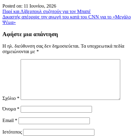
Posted on: 11 Ιουνίου, 2026
Πλοήγηση
Παρί και Λίβερπουλ συζητούν για τον Μπαπέ
Δικαστής απέρριψε την αγωγή του κατά του CNN για το «Μεγάλο
άρθρων
Ψέμα»
Αφήστε μια απάντηση
Η ηλ. διεύθυνση σας δεν δημοσιεύεται.
Τα υποχρεωτικά πεδία
σημειώνονται με
*
Σχόλιο
*
Όνομα
*
Email
*
Ιστότοπος