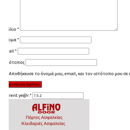
Σχόλιο
*
Όνομα
*
Email
*
Ιστότοπος
Αποθήκευσε το όνομά μου, email, και τον ιστότοπο μου σε
Current ye@r
*