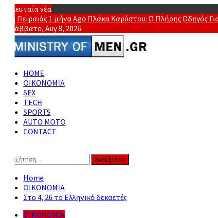
Skip
Τελευταία νέα
to
 Πειραιάς
1 μήνα Ago
Πλάκα Καρύστου: Ο Πλήρης Οδηγός Για Αν
content
Σάββατο, Αυγ 8, 2026
Ministr
Primary
Online Lifestyle περιοδικό για Aνδρες
HOME
Menu
ΟΙΚΟΝΟΜΙΑ
SEX
TECH
SPORTS
AUTO MOTO
CONTACT
Αναζήτηση
για:
Home
ΟΙΚΟΝΟΜΙΑ
Στο 4, 26 το Ελληνικό δεκαετές
ΟΙΚΟΝΟΜΙΑ