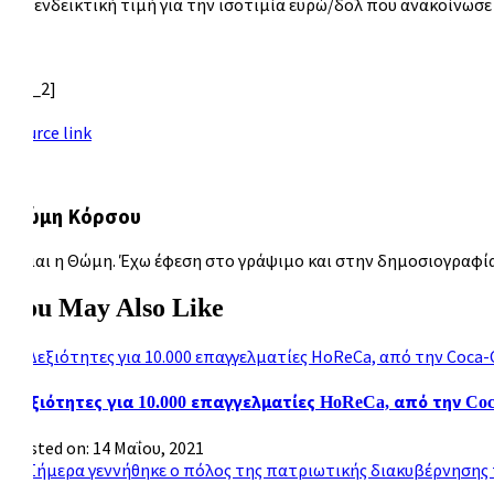
Η ενδεικτική τιμή για την ισοτιμία ευρώ/δολ που ανακοίνωσε 
[ad_2]
Source link
Θώμη Κόρσου
Είμαι η Θώμη. Έχω έφεση στο γράψιμο και στην δημοσιογραφία.
You May Also Like
Δεξιότητες για 10.000 επαγγελματίες HoReCa, από την Co
Posted on: 14 Μαΐου, 2021