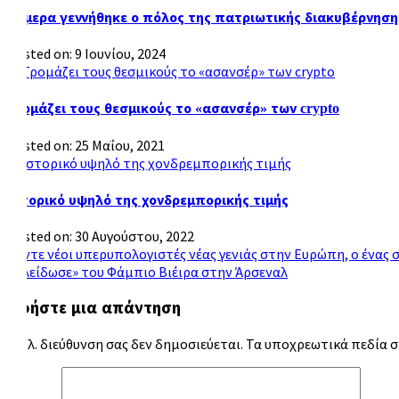
Σήμερα γεννήθηκε ο πόλος της πατριωτικής διακυβέρνηση
Posted on: 9 Ιουνίου, 2024
Τρομάζει τους θεσμικούς το «ασανσέρ» των crypto
Posted on: 25 Μαΐου, 2021
Ιστορικό υψηλό της χονδρεμπορικής τιμής
Posted on: 30 Αυγούστου, 2022
Πέντε νέοι υπερυπολογιστές νέας γενιάς στην Ευρώπη, ο ένας 
Πλοήγηση
«Κλείδωσε» του Φάμπιο Βιέιρα στην Άρσεναλ
άρθρων
Αφήστε μια απάντηση
Η ηλ. διεύθυνση σας δεν δημοσιεύεται.
Τα υποχρεωτικά πεδία 