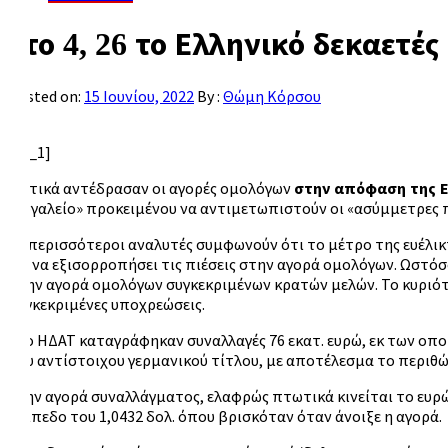
Στο 4, 26 το Ελληνικό δεκαετές
Posted on:
15 Ιουνίου, 2022
By :
Θώμη Κόρσου
[ad_1]
Θετικά αντέδρασαν οι αγορές ομολόγων
στην απόφαση της Ε
«εργαλείο» προκειμένου να αντιμετωπιστούν οι «ασύμμετρες π
Οι περισσότεροι αναλυτές συμφωνούν ότι το μέτρο της ευέλι
για να εξισορροπήσει τις πιέσεις στην αγορά ομολόγων. Ωστό
στην αγορά ομολόγων συγκεκριμένων κρατών μελών. Το κυριότε
συγκεκριμένες υποχρεώσεις.
Στο ΗΔΑΤ καταγράφηκαν συναλλαγές 76 εκατ. ευρώ, εκ των οπο
του αντίστοιχου γερμανικού τίτλου, με αποτέλεσμα το περιθώ
Στην αγορά συναλλάγματος, ελαφρώς πτωτικά κινείται το ευρώ
επίπεδο του 1,0432 δολ. όπου βρισκόταν όταν άνοιξε η αγορά.