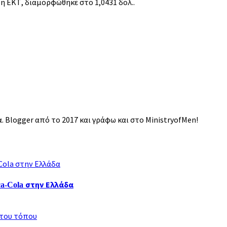
η ΕΚΤ, διαμορφώθηκε στο 1,0431 δολ..
 Blogger από το 2017 και γράφω και στο MinistryofMen!
ca-Cola στην Ελλάδα