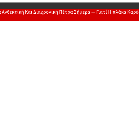
θεκτική Και Διαχρονική Πέτρα Σήμερα — Γιατί Η πλάκα Καρύστ
y Of Men