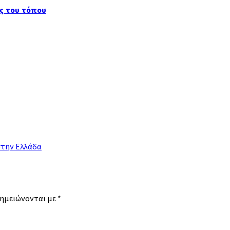
ς του τόπου
στην Ελλάδα
σημειώνονται με
*