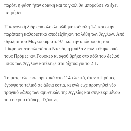
παρότι η φάση ήταν οριακή και το γκολ θα μπορούσε να έχει
μετρήσει.
Η κανονική διάρκεια ολοκληρώθηκε ισόπαλη 1-1 και στην
παράταση καθοριστικά αποδείχθηκαν τα λάθη των Άγγλων. Από
σφάλμα του Μαγκουάιρ στο 97΄ και την απόκρουση του
Πίκφορντ στο πλασέ του Ντεπάι, η μπάλα διεκδικήθηκε από
τους Πρόμες και Γουόκερ κι αφού βρήκε στο πόδι του δεξιού
μπακ των Άγγλων κατέληξε στα δίχτυα για το 2-1.
Το ματς τελείωσε οριστικά στο 114ο λεπτό, όταν ο Πρόμες
έγραψε το τελικό σε άδεια εστία, κι ενώ είχε προηγηθεί νέο
τραγικό λάθος των αμυντικών της Αγγλίας και συγκεκριμένου
του έτερου στόπερ, Τζόουνς.