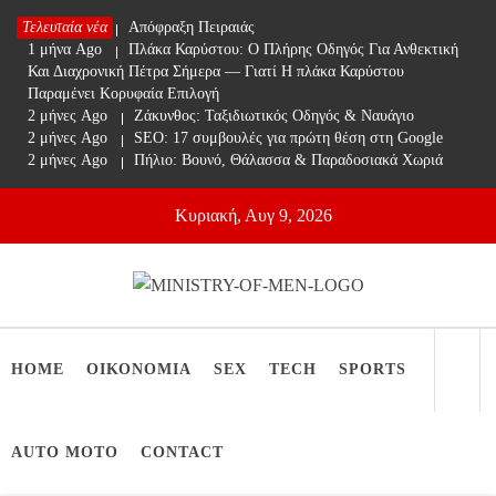
Skip
Τελευταία νέα
1 μήνα Ago
Απόφραξη Πειραιάς
to
1 μήνα Ago
Πλάκα Καρύστου: Ο Πλήρης Οδηγός Για Ανθεκτική
content
Και Διαχρονική Πέτρα Σήμερα — Γιατί Η πλάκα Καρύστου
Παραμένει Κορυφαία Επιλογή
2 μήνες Ago
Ζάκυνθος: Ταξιδιωτικός Οδηγός & Ναυάγιο
2 μήνες Ago
SEO: 17 συμβουλές για πρώτη θέση στη Google
2 μήνες Ago
Πήλιο: Βουνό, Θάλασσα & Παραδοσιακά Χωριά
Κυριακή, Αυγ 9, 2026
Ministry Of Men
Online Lifestyle περιοδικό για Aνδρες
HOME
ΟΙΚΟΝΟΜΙΑ
SEX
TECH
SPORTS
AUTO MOTO
CONTACT