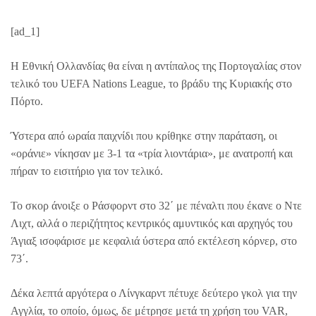
[ad_1]
Η Εθνική Ολλανδίας θα είναι η αντίπαλος της Πορτογαλίας στον
τελικό του UEFA Nations League, το βράδυ της Κυριακής στο
Πόρτο.
Ύστερα από ωραία παιχνίδι που κρίθηκε στην παράταση, οι
«οράνιε» νίκησαν με 3-1 τα «τρία λιοντάρια», με ανατροπή και
πήραν το εισιτήριο για τον τελικό.
Το σκορ άνοιξε ο Ράσφορντ στο 32΄ με πέναλτι που έκανε ο Ντε
Λιχτ, αλλά ο περιζήτητος κεντρικός αμυντικός και αρχηγός του
Άγιαξ ισοφάρισε με κεφαλιά ύστερα από εκτέλεση κόρνερ, στο
73΄.
Δέκα λεπτά αργότερα ο Λίνγκαρντ πέτυχε δεύτερο γκολ για την
Αγγλία, το οποίο, όμως, δε μέτρησε μετά τη χρήση του VAR,