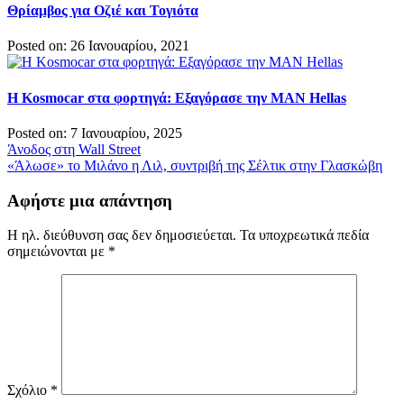
Θρίαμβος για Οζιέ και Τογιότα
Posted on: 26 Ιανουαρίου, 2021
Η Kosmocar στα φορτηγά: Εξαγόρασε την MAN Hellas
Posted on: 7 Ιανουαρίου, 2025
Πλοήγηση
Άνοδος στη Wall Street
«Άλωσε» το Μιλάνο η Λιλ, συντριβή της Σέλτικ στην Γλασκώβη
άρθρων
Αφήστε μια απάντηση
Η ηλ. διεύθυνση σας δεν δημοσιεύεται.
Τα υποχρεωτικά πεδία
σημειώνονται με
*
Σχόλιο
*