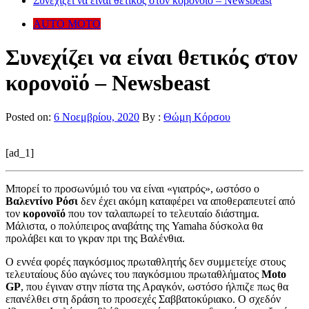
Συνεχίζει να είναι θετικός στον κορονοϊό – Newsbeast
AUTO MOTO
Συνεχίζει να είναι θετικός στον
κορονοϊό – Newsbeast
Posted on:
6 Νοεμβρίου, 2020
By :
Θώμη Κόρσου
[ad_1]
Μπορεί το προσωνύμιό του να είναι «γιατρός», ωστόσο ο
Βαλεντίνο Ρόσι
δεν έχει ακόμη καταφέρει να αποθεραπευτεί από
τον
κορονοϊό
που τον ταλαιπωρεί το τελευταίο διάστημα.
Μάλιστα, ο πολύπειρος αναβάτης της Yamaha δύσκολα θα
προλάβει και το γκραν πρι της Βαλένθια.
Ο εννέα φορές παγκόσμιος πρωταθλητής δεν συμμετείχε στους
τελευταίους δύο αγώνες του παγκόσμιου πρωταθλήματος
Moto
GP
, που έγιναν στην πίστα της Αραγκόν, ωστόσο ήλπιζε πως θα
επανέλθει στη δράση το προσεχές Σαββατοκύριακο. Ο σχεδόν